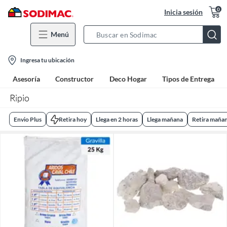
0
Inicia sesión
Menú
Search
Bar
location-
Ingresa tu ubicación
icon
Asesoría
Constructor
Deco Hogar
Tipos de Entrega
Ripio
Envio Plus
Retira hoy
Llega en 2 horas
Llega mañana
Retira maña