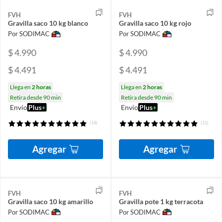
FVH
FVH
Gravilla saco 10 kg blanco
Gravilla saco 10 kg rojo
Por SODIMAC
Por SODIMAC
$ 4.990
$ 4.990
$ 4.491
$ 4.491
Llega en
2 horas
Llega en
2 horas
Retira desde 90 min
Retira desde 90 min
Envío
Plus
+
Envío
Plus
+
(14)
(11)
Agregar
Agregar
FVH
FVH
Gravilla saco 10 kg amarillo
Gravilla pote 1 kg terracota
Por SODIMAC
Por SODIMAC