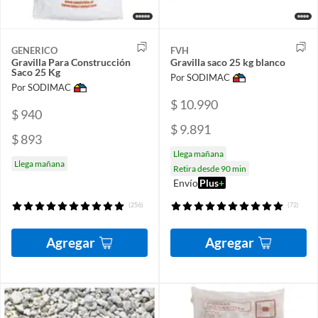
GENERICO
FVH
Gravilla Para Construcción
Gravilla saco 25 kg blanco
Saco 25 Kg
Por SODIMAC
Por SODIMAC
$ 10.990
$ 940
$ 9.891
$ 893
Llega mañana
Llega mañana
Retira desde 90 min
Envío
Plus
+
(256)
(72)
Agregar
Agregar