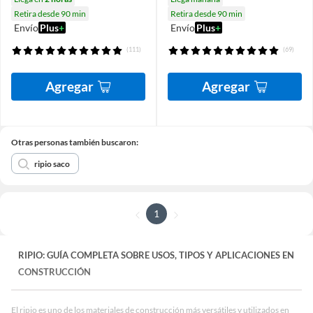
Retira desde 90 min
Retira desde 90 min
Envío
Plus
+
Envío
Plus
+
(111)
(69)
Agregar
Agregar
Otras personas también buscaron:
ripio saco
1
RIPIO: GUÍA COMPLETA SOBRE USOS, TIPOS Y APLICACIONES EN
CONSTRUCCIÓN
El ripio es uno de los materiales de construcción más versátiles y utilizados en