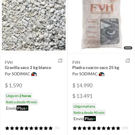
FVH
FVH
Gravilla saco 2 kg blanco
Piedra cuarzo saco 25 kg
Por SODIMAC
Por SODIMAC
$ 1.590
$ 14.990
$ 13.491
Llega en
2 horas
Retira desde 90 min
Llega mañana
Envío
Plus
+
Retira desde 90 min
Envío
Plus
+
(11)
(255)