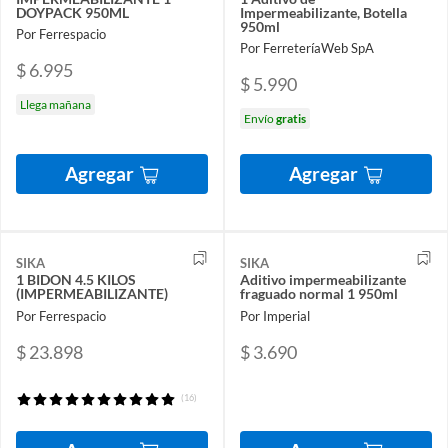
DOYPACK 950ML
Impermeabilizante, Botella
950ml
Por Ferrespacio
Por FerreteríaWeb SpA
$ 6.995
$ 5.990
Llega mañana
Envío
gratis
Agregar
Agregar
SIKA
SIKA
1 BIDON 4.5 KILOS
Aditivo impermeabilizante
(IMPERMEABILIZANTE)
fraguado normal 1 950ml
Por Ferrespacio
Por Imperial
$ 23.898
$ 3.690
(16)