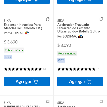
SIKA
SIKA
Expansor Intraplast Para
Acelerador Fraguado
Mezclas De Cemento 1 Kg
Ultrarrápido Cemento
Ultrarrapido+ Botella 1 Litro
Por SODIMAC
Por SODIMAC
$ 3.690
$ 8.090
Retira mañana
Retira mañana
ECO
ECO
(3)
(7)
Agregar
Agregar
SIKA
SIKA
IMPERMEABILIZANTE 1
1 Aditivo de