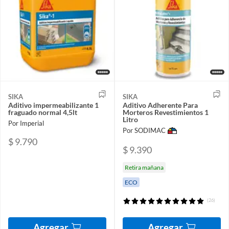
SIKA
SIKA
Aditivo impermeabilizante 1
Aditivo Adherente Para
fraguado normal 4,5lt
Morteros Revestimientos 1
Litro
Por Imperial
Por SODIMAC
$ 9.790
$ 9.390
Retira mañana
ECO
(26)
Agregar
Agregar