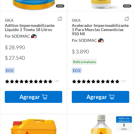
SIKA
SIKA
Aditivo Impermeabilizante
Acelerador Impermeabilizante
Líquido 1 Tineta 18 Litros
1 Para Mezclas Cementicias
950 Ml
Por SODIMAC
Por SODIMAC
$ 28.990
$ 3.890
$ 27.540
Retira mañana
ECO
ECO
(28)
(11)
Agregar
Agregar