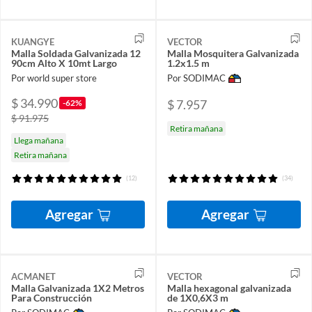
KUANGYE
VECTOR
Malla Soldada Galvanizada 12
Malla Mosquitera Galvanizada
90cm Alto X 10mt Largo
1.2x1.5 m
Por world super store
Por SODIMAC
$ 34.990
$ 7.957
-62%
$ 91.975
Retira mañana
Llega mañana
Retira mañana
(12)
(34)
Agregar
Agregar
ACMANET
VECTOR
Malla Galvanizada 1X2 Metros
Malla hexagonal galvanizada
Para Construcción
de 1X0,6X3 m