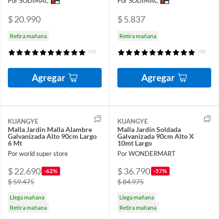
Por SODIMAC
Por SODIMAC
$ 20.990
$ 5.837
Retira mañana
Retira mañana
(65)
(34)
Agregar
Agregar
KUANGYE
KUANGYE
Malla Jardín Malla Alambre
Malla Jardín Soldada
Galvanizada Alto 90cm Largo
Galvanizada 90cm Alto X
6 Mt
10mt Largo
Por world super store
Por WONDERMART
$ 22.690
$ 36.790
-62%
-57%
$ 59.475
$ 84.975
Llega mañana
Llega mañana
Retira mañana
Retira mañana