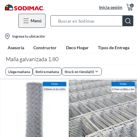
0
Inicia sesión
Menú
Search
Bar
location-
Ingresa tu ubicación
icon
Asesoría
Constructor
Deco Hogar
Tipos de Entrega
Malla galvanizada 1.80
Llega mañana
Retira mañana
Stock en tienda
(
0
)