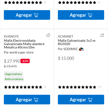
(8)
(5)
Agregar
Agregar
KUANGYE
ACMANET
Malla Electrosoldada
Malla Galvanizada 1x2 m
Galvanizada Malla alambre
RG5020
Metalica 60cmx10m
Por SODIMAC
Por world super store
$ 15.000
$ 27.990
-62%
$ 73.475
Llega mañana
Retira mañana
(3)
(99)
Agregar
Agregar