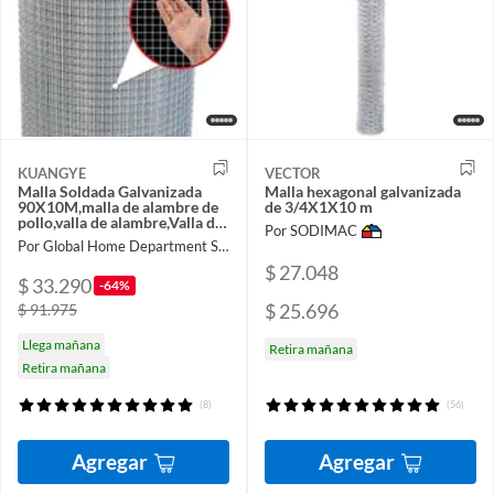
KUANGYE
VECTOR
Malla Soldada Galvanizada
Malla hexagonal galvanizada
90X10M,malla de alambre de
de 3/4X1X10 m
pollo,valla de alambre,Valla del
Por SODIMAC
jardín
Por Global Home Department Store
$ 27.048
$ 33.290
-64%
$ 25.696
$ 91.975
Llega mañana
Retira mañana
Retira mañana
(8)
(56)
Agregar
Agregar