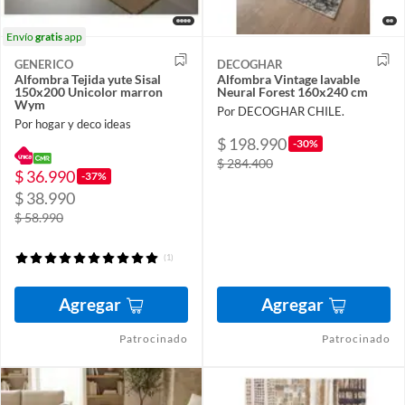
Envío
gratis
app
GENERICO
DECOGHAR
Alfombra Tejida yute Sisal
Alfombra Vintage lavable
150x200 Unicolor marron
Neural Forest 160x240 cm
Wym
Por DECOGHAR CHILE.
Por hogar y deco ideas
$ 198.990
-30%
$ 284.400
$ 36.990
-37%
$ 38.990
$ 58.990
(1)
Agregar
Agregar
Patrocinado
Patrocinado