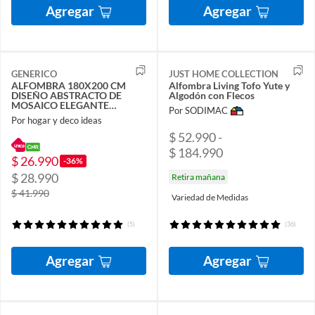
Agregar
Agregar
GENERICO
JUST HOME COLLECTION
ALFOMBRA 180X200 CM
Alfombra Living Tofo Yute y
DISEÑO ABSTRACTO DE
Algodón con Flecos
MOSAICO ELEGANTE
Por SODIMAC
MODERNA DECORATIVA
Por hogar y deco ideas
DCOIDEA
$ 52.990 -
$ 184.990
$ 26.990
-36%
$ 28.990
Retira mañana
$ 41.990
Variedad de Medidas
(5)
(36)
Agregar
Agregar