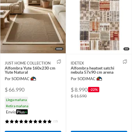
JUST HOME COLLECTION
IDETEX
Alfombra Yute 160x230 cm
Alfombra heatset satchi
Yute Natural
nebula 57x90 cm arena
Por SODIMAC
Por SODIMAC
$ 66.990
$ 8.990
-22%
$ 11.590
Llega mañana
Retira mañana
Envío
Plus
+
(15)