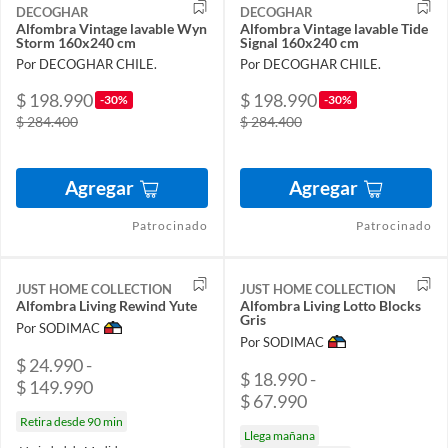
DECOGHAR
DECOGHAR
Alfombra Vintage lavable Wyn
Alfombra Vintage lavable Tide
Storm 160x240 cm
Signal 160x240 cm
Por DECOGHAR CHILE.
Por DECOGHAR CHILE.
$ 198.990
$ 198.990
-30%
-30%
$ 284.400
$ 284.400
Agregar
Agregar
Patrocinado
Patrocinado
JUST HOME COLLECTION
JUST HOME COLLECTION
Alfombra Living Rewind Yute
Alfombra Living Lotto Blocks
Gris
Por SODIMAC
Por SODIMAC
$ 24.990 -
$ 18.990 -
$ 149.990
$ 67.990
Retira desde 90 min
Llega mañana