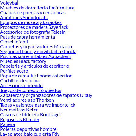
Voleyball
Muebles de dormitorio Fmfurniture
Chapas de puertas y cerraduras
Audifonos Soundpeats
Equipos de musica y karaokes
Protectores de madera Sayerlack
Accesorios de fotografia Telesin
Pata de cabra herramienta
Closet infantil
Carpetas y organizadores Motarro
Seguridad bano y movilidad reducida
Piscinas spa e inflables Aquachem
Muebles Black factory
Papeleria y articulos de escritorio
Perfiles acero
Ropa de cama Just home collection
Cuchillos de cocina
Accesorios nintendo
Juegos de comedor 6 puestos
Zapateros y organizadores de zapatos U buy
Ventiladores usb Thorben
Tapas y asientos para wc Importclick
Neumaticos Keter
Cascos de bicicleta Bontrager
Reposeras Klimber
Panera
Poleras deportivas hombre
Lavaplatos bajo cubierta Fdv