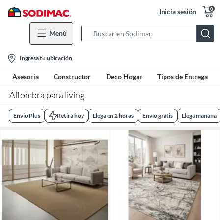
0
Inicia sesión
Menú
Search
Bar
location-
Ingresa tu ubicación
icon
Asesoría
Constructor
Deco Hogar
Tipos de Entrega
Alfombra para living
Envio Plus
Retira hoy
Llega en 2 horas
Envío gratis
Llega mañana