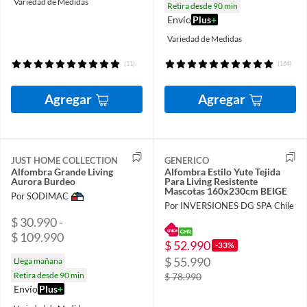
Variedad de Medidas
Retira desde 90 min
Envío
Plus
+
Variedad de Medidas
(11)
(164)
Agregar
Agregar
JUST HOME COLLECTION
GENERICO
Alfombra Grande Living
Alfombra Estilo Yute Tejida
Aurora Burdeo
Para Living Resistente
Mascotas 160x230cm BEIGE
Por SODIMAC
Por INVERSIONES DG SPA Chile
$ 30.990 -
$ 109.990
$ 52.990
-33%
$ 55.990
Llega mañana
Retira desde 90 min
$ 78.990
Envío
Plus
+