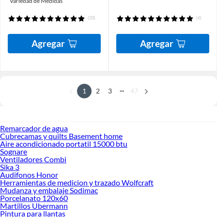
Variedad de Medidas
(33)
(6)
Agregar
Agregar
...
1
2
3
47
Remarcador de agua
Cubrecamas y quilts Basement home
Aire acondicionado portatil 15000 btu
Sognare
Ventiladores Combi
Sika 3
Audifonos Honor
Herramientas de medicion y trazado Wolfcraft
Mudanza y embalaje Sodimac
Porcelanato 120x60
Martillos Ubermann
Pintura para llantas