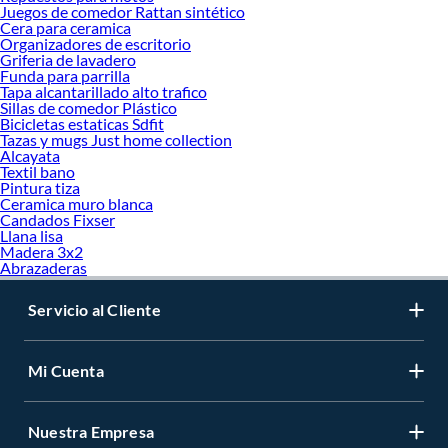
Juegos de comedor Rattan sintético
Cera para ceramica
Organizadores de escritorio
Griferia de lavadero
Funda para parrilla
Tapa alcantarillado alto trafico
Sillas de comedor Plástico
Bicicletas estaticas Sdfit
Tazas y mugs Just home collection
Alcayata
Textil bano
Pintura tiza
Ceramica muro blanca
Candados Fixser
Llana lisa
Madera 3x2
Abrazaderas
Servicio al Cliente
Mi Cuenta
Nuestra Empresa