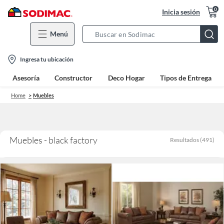
0
Inicia sesión
Menú
Search
Bar
location-
Ingresa tu ubicación
icon
Asesoría
Constructor
Deco Hogar
Tipos de Entrega
Home
Muebles
Muebles - black factory
Resultados
(
491
)