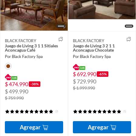
BLACK FACTORY
BLACK FACTORY
Juego de Living 3 1 1 Sitiales
Juego de Living 3 2 1 1
Aconcagua Café
Aconcagua Chocolate
Por Black Factory Spa
Por Black Factory Spa
$ 692.990
-65%
$ 729.990
$ 474.990
-38%
$ 1.999.990
$ 499.990
$ 759.990
(2)
(1)
Agregar
Agregar