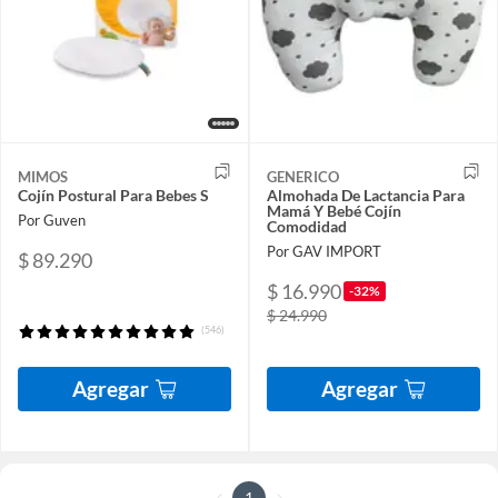
MIMOS
GENERICO
Cojín Postural Para Bebes S
Almohada De Lactancia Para
Mamá Y Bebé Cojín
Por Guven
Comodidad
Por GAV IMPORT
$ 89.290
$ 16.990
-32%
$ 24.990
(546)
Agregar
Agregar
1