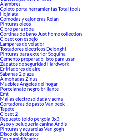
Alambres
Coleto porta herramientas Total tools
Hojalata
Comodas y cajoneras Relan
Pinturas oleos
Cloro para ropa
Cortinas de bano Just home collection
Closet con espejo
Lamparas de velador
Tostadores electricos Delonghi
Pinturas para exterior Soquina
Cemento preparado listo para usar
Zapatos de seguridad Hardwork
Enfriadores de aire
Sabanas 2 plaza
Almohadas Zinus
Muebles Angeles del hogar
Porcelanato negro brillante
Emt
Mallas electrosoldada y acma
Cortadoras de pasto Van beek
Tapete
Closet 2
Repuesto toldo pergola 3x3
Aseo y peluqueria canina Andis
Pinturas y acuarelas Van gogh
Disco de desbaste
Deshumidificador