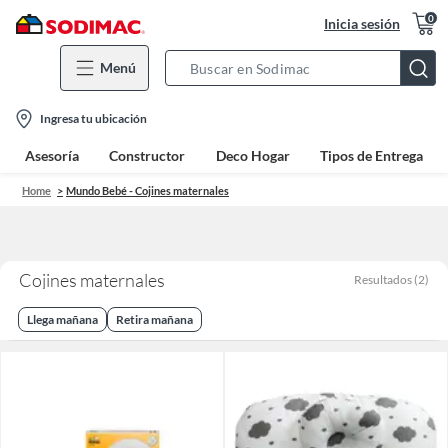
0
Inicia sesión
Menú
Search
Bar
location-
Ingresa tu ubicación
icon
Asesoría
Constructor
Deco Hogar
Tipos de Entrega
Home
Mundo Bebé - Cojines maternales
Cojines maternales
Resultados
(
2
)
Llega mañana
Retira mañana