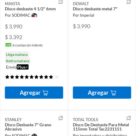
MAKITA
DEWALT
Disco desbaste 4 1/2" 6mm
Disco desbaste metal 7"
Por SODIMAC
Por Imperial
$ 3.990
$ 3.990
$ 3.392
6
cuotas sin interés
Llega mañana
Retira mañana
Envío
Plus
+
(1)
Agregar
Agregar
STANLEY
TOTAL TOOLS
Disco Desbaste 7" Grano
Disco De Desbaste Para Metal
Abrasivo
115mm Total Tac2231151
Por SODIMAC
Por importadora y distribuidora ferroelectronic spa