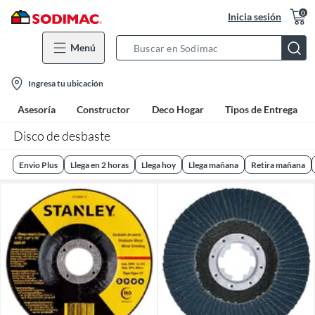
0
Inicia sesión
Menú
Search
Bar
location-
Ingresa tu ubicación
icon
Asesoría
Constructor
Deco Hogar
Tipos de Entrega
Disco de desbaste
Envio Plus
Llega en 2 horas
Llega hoy
Llega mañana
Retira mañana