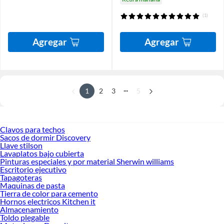
(1)
Agregar
Agregar
...
1
2
3
5
Clavos para techos
Sacos de dormir Discovery
Llave stilson
Lavaplatos bajo cubierta
Pinturas especiales y por material Sherwin williams
Escritorio ejecutivo
Tapagoteras
Maquinas de pasta
Tierra de color para cemento
Hornos electricos Kitchen it
Almacenamiento
Toldo plegable