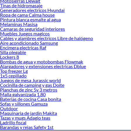
Motosierras Dewalt
Tinas de hidromasaje
Generadores electricos Hyundai
Ropa de cama Calma house
Pintura blanca esmalte al agua
Melaminas Masisa
Camaras de seguridad interiores
Muebles Juegos magicos
Cables y alambres electricos Libre de halógeno
Aire acondicionado Samsung
Encimera electricas Raf
Silla plegable
Lockers 8
Bombas de agua y motobombas Flowmak
Alargadores y extensiones electricas Dblue
Top freezer Lg
1x5 cepillado
Juegos de mesa Jurassic world
Cocinilla de camping y gas Doite
Planchas de zinc 5v 3 metros
Malla galvanizada 1.80
Baterias de cocina Casa bonita
Sofas y sillones Gamuza
Outdoor
Maquinaria de jardin Makita
Tazas y mugs Adagio teas
Ladrillo fiscal
Barandas y rejas Safety 1st