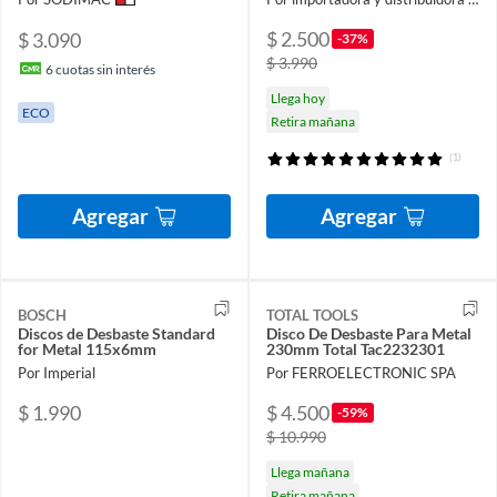
$ 2.500
$ 3.090
-37%
$ 3.990
6
cuotas sin interés
Llega hoy
ECO
Retira mañana
(1)
Agregar
Agregar
BOSCH
TOTAL TOOLS
Discos de Desbaste Standard
Disco De Desbaste Para Metal
for Metal 115x6mm
230mm Total Tac2232301
Por Imperial
Por FERROELECTRONIC SPA
$ 1.990
$ 4.500
-59%
$ 10.990
Llega mañana
Retira mañana