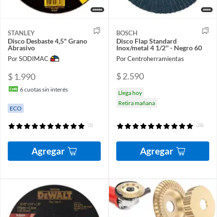
STANLEY
BOSCH
Disco Desbaste 4,5" Grano
Disco Flap Standard
Abrasivo
Inox/metal 4 1/2'' - Negro 60
Por SODIMAC
Por Centroherramientas
$ 2.590
$ 1.990
6
cuotas sin interés
Llega hoy
Retira mañana
ECO
(2)
(28)
Agregar
Agregar