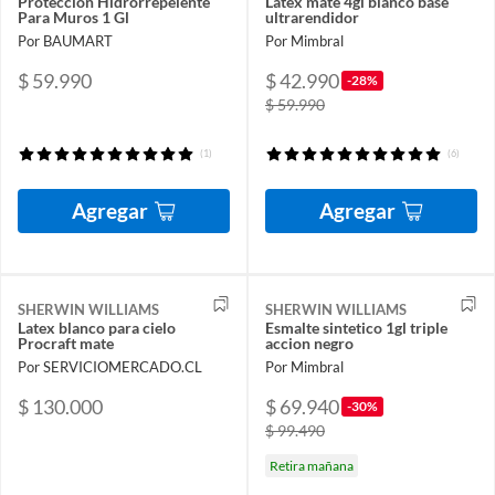
Proteccion Hidrorrepelente
Latex mate 4gl blanco base
Para Muros 1 Gl
ultrarendidor
Por BAUMART
Por Mimbral
$ 59.990
$ 42.990
-28%
$ 59.990
(1)
(6)
Agregar
Agregar
SHERWIN WILLIAMS
SHERWIN WILLIAMS
Latex blanco para cielo
Esmalte sintetico 1gl triple
Procraft mate
accion negro
Por SERVICIOMERCADO.CL
Por Mimbral
$ 130.000
$ 69.940
-30%
$ 99.490
Retira mañana