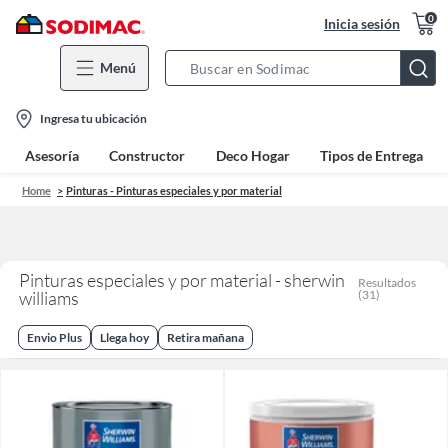
0
Inicia sesión
Menú
Search
Bar
location-
Ingresa tu ubicación
icon
Asesoría
Constructor
Deco Hogar
Tipos de Entrega
Home
Pinturas - Pinturas especiales y por material
Pinturas especiales y por material - sherwin
Resultados
williams
(
31
)
Envio Plus
Llega hoy
Retira mañana