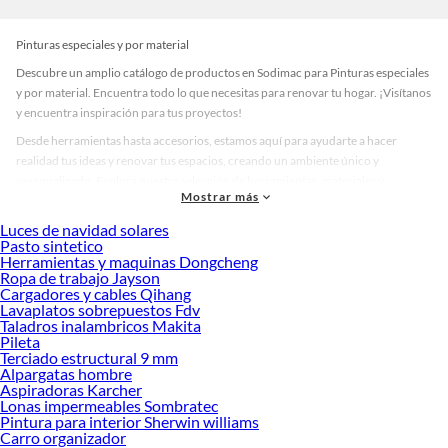
Pinturas especiales y por material
Descubre un amplio catálogo de productos en Sodimac para Pinturas especiales
y por material. Encuentra todo lo que necesitas para renovar tu hogar. ¡Visítanos
y encuentra inspiración para tus proyectos!
Desde herramientas hasta accesorios, estamos aquí para ayudarte a hacer
realidad tus ideas y renovar tus espacios, creando un ambiente único y
personalizado. Explora nuestra selección de herramientas, materiales y
Mostrar más
accesorios de calidad que te ayudarán a crear un espacio más tú.
Luces de navidad solares
Desde remodelaciones hasta proyectos de decoración, estamos aquí para hacer
Pasto sintetico
tus ideas realidad. ¡Visítanos y encuentra todo lo que tenemos para ofrecerte en
Herramientas y maquinas Dongcheng
Pinturas especiales y por material!
Ropa de trabajo Jayson
Cargadores y cables Qihang
Explora la variedad de productos de Pinturas especiales y por material
Lavaplatos sobrepuestos Fdv
en Sodimac
Taladros inalambricos Makita
Pileta
Herramientas, materiales y accesorios de calidad para tus proyectos y
Terciado estructural 9 mm
renovación de espacios. ¡Visítanos y descubre todo lo que tenemos para
Alpargatas hombre
ofrecerte!
Aspiradoras Karcher
Lonas impermeables Sombratec
Encuentra una amplia variedad de productos de Pinturas especiales y por
Pintura para interior Sherwin williams
material en Sodimac. Encuentra todo lo necesario para tus proyectos de
Carro organizador