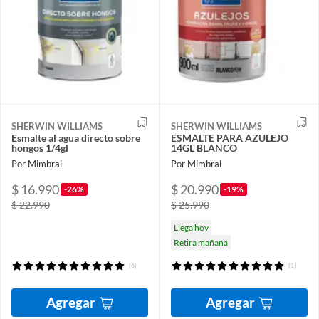
SHERWIN WILLIAMS
SHERWIN WILLIAMS
Esmalte al agua directo sobre
ESMALTE PARA AZULEJO
hongos 1/4gl
14GL BLANCO
Por Mimbral
Por Mimbral
$ 16.990
$ 20.990
-26%
-19%
$ 22.990
$ 25.990
Llega hoy
Retira mañana
(6)
(1)
Agregar
Agregar