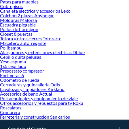
Patas para muebles
renovación y decoración. ¡Visítanos y haz tus ideas realidad!
Cubrepisos
Canaleta electrica y accesorios Lexo
Colchon 2 plazas Anyhogar
Molduras Maforsa
Escuadra plegable
Pollos de hormigon
Closet 8 puertas
Totora y otros cierres Totorarte
Macetero autorregante
Polibambu
Alargadores y extensiones electricas Dblue
Cepillo quita pelusas
Yeso espuma
1x5 cepillado
Presostato compresor
Encimeras 6
Odometro de rueda
Cerraduras y quincalleria Odis
Lavalozas y limpiadores Kirkland
Accesorios de bano Actual
Portaequipajes y equipamiento de viaje
Otros accesorios y repuestos para tv Roku
Roscalatas
Cumbrera
Ferreteria y construccion San carlos
Servicio al Cliente