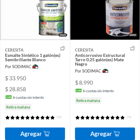
CERESITA
CERESITA
Esmalte Sintético 1 galón(es)
Anticorrosivo Estructural
Semibrillante Blanco
Tarro 0.25 galón(es) Mate
Negro
Por SODIMAC
Por SODIMAC
$ 33.950
$ 8.990
$ 28.858
6
cuotas sin interés
6
cuotas sin interés
Retira mañana
Retira mañana
(43)
(72)
Agregar
Agregar