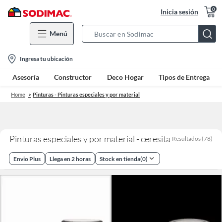
0
Inicia sesión
Menú
Search
Bar
location-
Ingresa tu ubicación
icon
Asesoría
Constructor
Deco Hogar
Tipos de Entrega
Home
Pinturas - Pinturas especiales y por material
Pinturas especiales y por material - ceresita
Resultados
(
78
)
Envio Plus
Llega en 2 horas
Stock en tienda
(
0
)