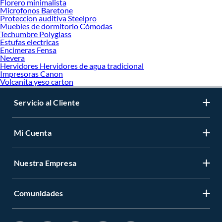
Florero minimalista
Microfonos Baretone
Proteccion auditiva Steelpro
Muebles de dormitorio Cómodas
Techumbre Polyglass
Estufas electricas
Encimeras Fensa
Nevera
Hervidores Hervidores de agua tradicional
Impresoras Canon
Volcanita yeso carton
Servicio al Cliente
Mi Cuenta
Nuestra Empresa
Comunidades