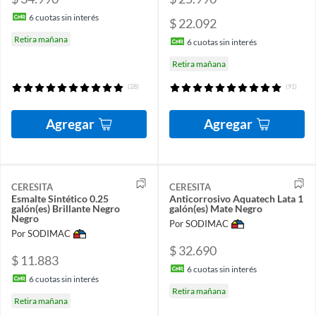
6
cuotas sin interés
$ 22.092
Retira mañana
6
cuotas sin interés
Retira mañana
(28)
(91)
Agregar
Agregar
CERESITA
CERESITA
Esmalte Sintético 0.25
Anticorrosivo Aquatech Lata 1
galón(es) Brillante Negro
galón(es) Mate Negro
Negro
Por SODIMAC
Por SODIMAC
$ 32.690
$ 11.883
6
cuotas sin interés
6
cuotas sin interés
Retira mañana
Retira mañana