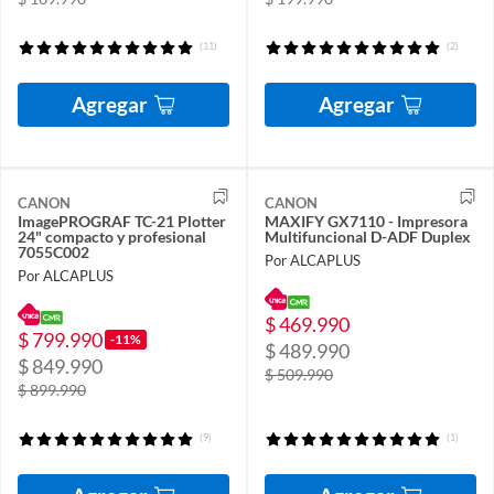
(11)
(2)
Agregar
Agregar
CANON
CANON
ImagePROGRAF TC-21 Plotter
MAXIFY GX7110 - Impresora
24" compacto y profesional
Multifuncional D-ADF Duplex
7055C002
Por ALCAPLUS
Por ALCAPLUS
$ 469.990
$ 799.990
-11%
$ 489.990
$ 849.990
$ 509.990
$ 899.990
(9)
(1)