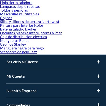
Hoja sierra caladora
Lamparas de pie rusticas
Toldos y pergolas
Mascarillas reutilizables
Cojines
Sillas y sillones de terraza Northwest
Pintura para interior Kolor
Bateria taladro bauker
Enchufes placas e interruptores Vimar
Caja de distribucion electrica
Mangueras Rehau
Cepillos Stanley
Manguera negra para riego
Secadores de pelo Taiff
Servicio al Cliente
Mi Cuenta
Nuestra Empresa
Comunidades