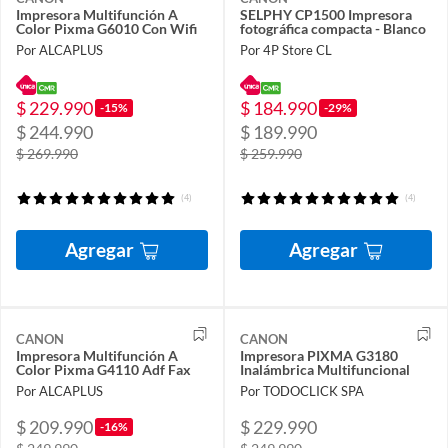
Impresora Multifunción A
SELPHY CP1500 Impresora
Color Pixma G6010 Con Wifi
fotográfica compacta - Blanco
Por ALCAPLUS
Por 4P Store CL
$ 229.990
$ 184.990
-15%
-29%
$ 244.990
$ 189.990
$ 269.990
$ 259.990
(4)
(4)
Agregar
Agregar
CANON
CANON
Impresora Multifunción A
Impresora PIXMA G3180
Color Pixma G4110 Adf Fax
Inalámbrica Multifuncional
Por ALCAPLUS
Por TODOCLICK SPA
$ 209.990
$ 229.990
-16%