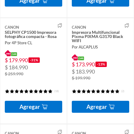
Agregar
Agregar
CANON
CANON
SELPHY CP1500 Impresora
Impresora Multifuncional
fotográfica compacta - Rosa
Pixma PIXMA G3170 Black
WIFI
Por 4P Store CL
Por ALCAPLUS
$ 179.990
-31%
$ 173.990
-13%
$ 184.990
$ 183.990
$ 259.990
$ 199.990
(18)
(2)
Agregar
Agregar
CANON
CANON