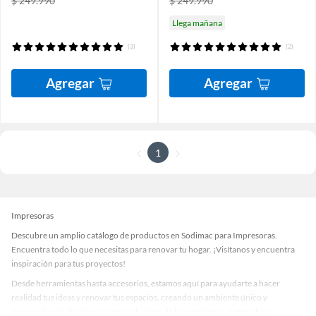
$ 249.990
$ 249.990
Llega mañana
(3)
(2)
Agregar
Agregar
1
Impresoras
Descubre un amplio catálogo de productos en Sodimac para Impresoras.
Encuentra todo lo que necesitas para renovar tu hogar. ¡Visítanos y encuentra
inspiración para tus proyectos!
Desde herramientas hasta accesorios, estamos aquí para ayudarte a hacer
realidad tus ideas y renovar tus espacios, creando un ambiente único y
personalizado. Explora nuestra selección de herramientas, materiales y