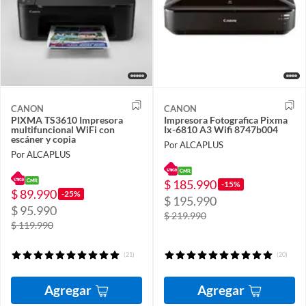
CANON
CANON
PIXMA TS3610 Impresora
Impresora Fotografica Pixma
multifuncional WiFi con
Ix-6810 A3 Wifi 8747b004
escáner y copia
Por ALCAPLUS
Por ALCAPLUS
$ 185.990
-15%
$ 89.990
-25%
$ 195.990
$ 95.990
$ 219.990
$ 119.990
(21)
(20)
Agregar
Agregar