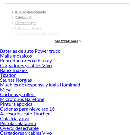
Aire acondicionado
Calefacción
Electrohogar
Enfriador de aire
Aire acondicionado portátil
Ventiladores de techo
Mostrar más
Productos más buscados:
Baterias de auto Power truck
Ventiladores USB
Malla mosaicos
Reproductores cd blu ray
Ventiladores Box
Cargadores y cables Vivo
Ventiladores Sobremesa
Bano Tnakiex
Ventiladores de pie
Tizador
Ventiladores Torre
Saunas Norglas
Productos relacionados:
Muebles de despensa y logia Homimad
Mesa
Estufas
Cortinas y rollers
Calefactores
Microfonos Baretone
Calientacamas
Pintura epoxica
Cadenas para nieve aro 16
Termos eléctricos y calderas
Accesorios cafe Thorben
Termoventilador
Cola fria y pva
Aire acondicionado split
Pistola calafatera
Accesorios y repuestos aire acondicionado
Overol desechable
Calefactor eléctrico
Cargadores y cables Vivo