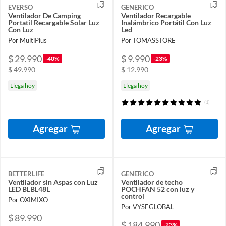
EVERSO
GENERICO
Ventilador De Camping
Ventilador Recargable
Portatil Recargable Solar Luz
Inalámbrico Portátil Con Luz
Con Luz
Led
Por MultiPlus
Por TOMASSTORE
$ 29.990
$ 9.990
-40%
-23%
$ 49.990
$ 12.990
Llega hoy
Llega hoy
(1)
Agregar
Agregar
BETTERLIFE
GENERICO
Ventilador sin Aspas con Luz
Ventilador de techo
LED BLBL48L
POCHFAN 52 con luz y
control
Por OXIMIXO
Por VYSEGLOBAL
$ 89.990
$ 184.990
-23%