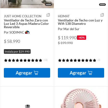
JUST HOME COLLECTION
HEIMAT
Ventilador de Techo Zaro con
Ventilador de Techo con Luz y
Luz Led 3 Aspas Madera Color
Wifi 138 Diametro
Reversible
Por Mar del Sur
Por SODIMAC
$ 119.990
-40%
$ 58.990
$ 199.990
Instala por $29.990
(13)
(5)
Agregar
Agregar