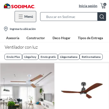
0
Inicia sesión
Menú
Search
Bar
location-
Ingresa tu ubicación
icon
Asesoría
Constructor
Deco Hogar
Tipos de Entrega
Ventilador con luz
Envio Plus
Llega hoy
Envío gratis
Llega mañana
Retira mañana