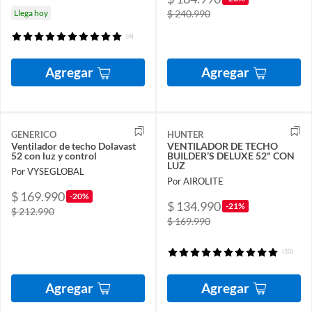
Llega hoy
$ 240.990
(6)
Agregar
Agregar
GENERICO
HUNTER
Ventilador de techo Dolavast
VENTILADOR DE TECHO
52 con luz y control
BUILDER’S DELUXE 52" CON
LUZ
Por VYSEGLOBAL
Por AIROLITE
$ 169.990
-20%
$ 134.990
-21%
$ 212.990
$ 169.990
(10)
Agregar
Agregar