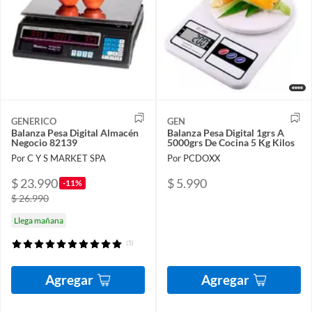
GENERICO
GEN
Balanza Pesa Digital Almacén
Balanza Pesa Digital 1grs A
Negocio 82139
5000grs De Cocina 5 Kg Kilos
Por C Y S MARKET SPA
Por PCDOXX
$ 23.990
$ 5.990
-11%
$ 26.990
Llega mañana
(5)
Agregar
Agregar