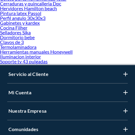
Cerraduras y quincalleria Dpc
Hervidores Hamilton beach
Pintura latex Passol
Perfil angulo 30x30x3
Gabinetes y kardex
Cocina Filher
Selladores Sika
Dormitorio bebe
Clavos de 3
Termolaminadora
Herramientas manuales Honeywell
Iluminacion interior
Soporte tv 43 pulgadas
Servicio al Cliente
Mi Cuenta
Nuestra Empresa
Comunidades