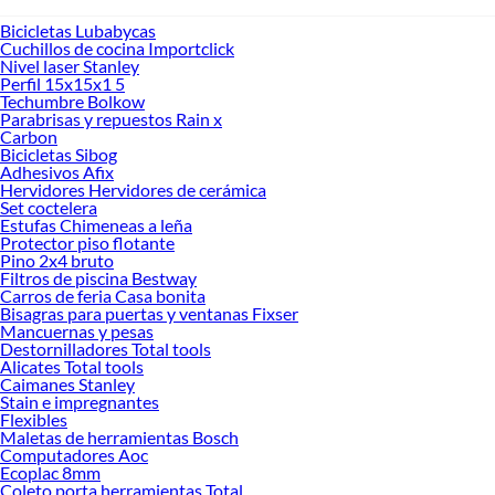
Bicicletas Lubabycas
Cuchillos de cocina Importclick
Nivel laser Stanley
Perfil 15x15x1 5
Techumbre Bolkow
Parabrisas y repuestos Rain x
Carbon
Bicicletas Sibog
Adhesivos Afix
Hervidores Hervidores de cerámica
Set coctelera
Estufas Chimeneas a leña
Protector piso flotante
Pino 2x4 bruto
Filtros de piscina Bestway
Carros de feria Casa bonita
Bisagras para puertas y ventanas Fixser
Mancuernas y pesas
Destornilladores Total tools
Alicates Total tools
Caimanes Stanley
Stain e impregnantes
Flexibles
Maletas de herramientas Bosch
Computadores Aoc
Ecoplac 8mm
Coleto porta herramientas Total