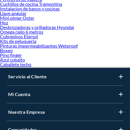
Cuchillos de cocina Tramontina
Instalacion de banos y cocinas
Llave angular
Mini pimer Oster
Hoz
Desbrozadoras y orilladoras Hyundai
Omega cielo 6 metros
Cubrepisos Etersol
Kits de peluqueria
Pinturas impermeabilizantes Wetproof
Boxeo
Pino finger
Azul cobalto
Caballete techo
Servicio al Cliente
Mi Cuenta
Nuestra Empresa
Comunidades