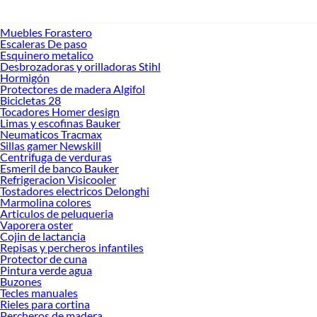
Muebles Forastero
Escaleras De paso
Esquinero metalico
Desbrozadoras y orilladoras Stihl
Hormigón
Protectores de madera Algifol
Bicicletas 28
Tocadores Homer design
Limas y escofinas Bauker
Neumaticos Tracmax
Sillas gamer Newskill
Centrifuga de verduras
Esmeril de banco Bauker
Refrigeracion Visicooler
Tostadores electricos Delonghi
Marmolina colores
Articulos de peluqueria
Vaporera oster
Cojin de lactancia
Repisas y percheros infantiles
Protector de cuna
Pintura verde agua
Buzones
Tecles manuales
Rieles para cortina
Percheros de madera