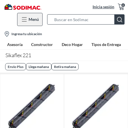
0
Inicia sesión
Menú
Search
Bar
location-
Ingresa tu ubicación
icon
Asesoría
Constructor
Deco Hogar
Tipos de Entrega
Sikaflex 221
Envio Plus
Llega mañana
Retira mañana