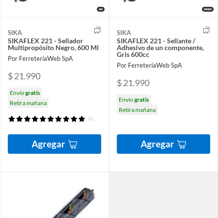
SIKA
SIKA
SIKAFLEX 221 - Sellador
SIKAFLEX 221 - Sellante /
Multipropósito Negro, 600 Ml
Adhesivo de un componente,
Gris 600cc
Por FerreteríaWeb SpA
Por FerreteríaWeb SpA
$ 21.990
$ 21.990
Envío
gratis
Envío
gratis
Retira mañana
Retira mañana
(1)
Agregar
Agregar