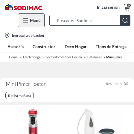
0
Inicia sesión
Menú
Search
Bar
location-
Ingresa tu ubicación
icon
Asesoría
Constructor
Deco Hogar
Tipos de Entrega
Home
Electrohogar - Electrodomésticos Cocina
Batidoras
Mini Pimer
Mini Pimer - oster
Resultados
(
6
)
Retira mañana