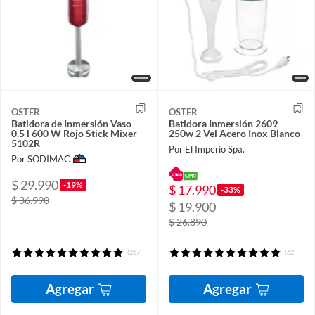
OSTER
OSTER
Batidora de Inmersión Vaso
Batidora Inmersión 2609
0.5 l 600 W Rojo Stick Mixer
250w 2 Vel Acero Inox Blanco
5102R
Por El Imperio Spa.
Por SODIMAC
$ 29.990
-19%
$ 17.990
-33%
$ 36.990
$ 19.900
$ 26.890
(267)
(62)
Agregar
Agregar