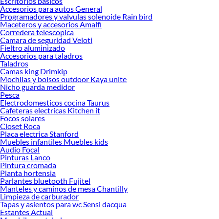
Escritorios basicos
Accesorios para autos General
Encuentra una amplia variedad de productos de Mini Pimer en Sodimac.
Programadores y valvulas solenoide Rain bird
Encuentra todo lo necesario para tus proyectos de renovación y decoración.
Maceteros y accesorios Amalfi
¡Visítanos y haz tus ideas realidad!
Corredera telescopica
Camara de seguridad Veloti
Fieltro aluminizado
Accesorios para taladros
Taladros
Camas king Drimkip
Mochilas y bolsos outdoor Kaya unite
Nicho guarda medidor
Pesca
Electrodomesticos cocina Taurus
Cafeteras electricas Kitchen it
Focos solares
Closet Roca
Placa electrica Stanford
Muebles infantiles Muebles kids
Audio Focal
Pinturas Lanco
Pintura cromada
Planta hortensia
Parlantes bluetooth Fujitel
Manteles y caminos de mesa Chantilly
Limpieza de carburador
Tapas y asientos para wc Sensi dacqua
Estantes Actual