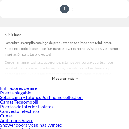
1
Mini Pimer
Descubre un amplio catálogo de productos en Sodimac para Mini Pimer.
Encuentra todo lo que necesitas para renovar tu hogar. ¡Visítanos y encuentra
inspiración para tus proyectos!
Desde herramientas hasta accesorios, estamos aquí para ayudarte a hacer
realidad tus ideas y renovar tus espacios, creando un ambiente único y
personalizado. Explora nuestra selección de herramientas, materiales y
Mostrar más
accesorios de calidad que te ayudarán a crear un espacio más tú.
Enfriadores de aire
Desde remodelaciones hasta proyectos de decoración, estamos aquí para hacer
Puerta plegable
tus ideas realidad. ¡Visítanos y encuentra todo lo que tenemos para ofrecerte en
Sofas cama y futones Just home collection
Mini Pimer!
Camas Tecnomobili
Puertas de interior Holztek
Explora la variedad de productos de Mini Pimer en Sodimac
Convector electrico
Cunas
Herramientas, materiales y accesorios de calidad para tus proyectos y
Audifonos Razer
renovación de espacios. ¡Visítanos y descubre todo lo que tenemos para
Shower doors y cabinas Wintec
ofrecerte!