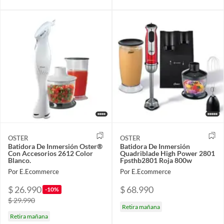
OSTER
OSTER
Batidora De Inmersión Oster®
Batidora De Inmersión
Con Accesorios 2612 Color
Quadriblade High Power 2801
Blanco.
Fpsthb2801 Roja 800w
Por E.Ecommerce
Por E.Ecommerce
$ 26.990
$ 68.990
-10%
$ 29.990
Retira mañana
Retira mañana