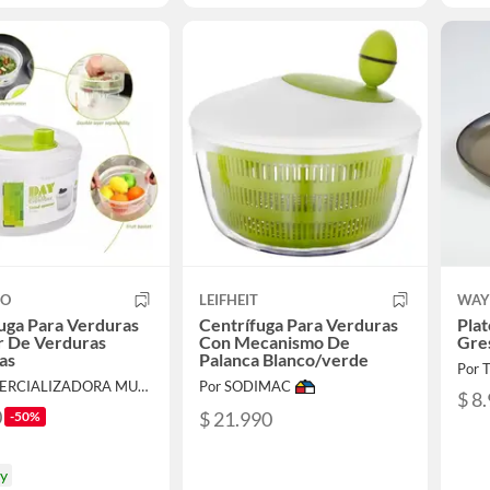
CO
LEIFHEIT
WAY
uga Para Verduras
Centrífuga Para Verduras
Pla
r De Verduras
Con Mecanismo De
Gre
as
Palanca Blanco/verde
Por 
Por COMERCIALIZADORA MUNDO ILIMITADO LTDA
Por SODIMAC
$ 8
0
$ 21.990
-50%
oy