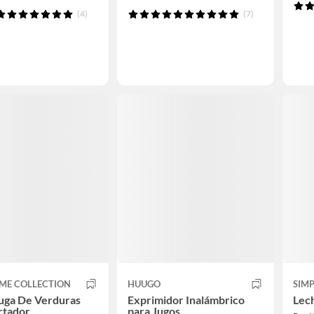
(4)
(7)
ME COLLECTION
HUUGO
SIM
uga De Verduras
Exprimidor Inalámbrico
Lech
rtador
para Jugos