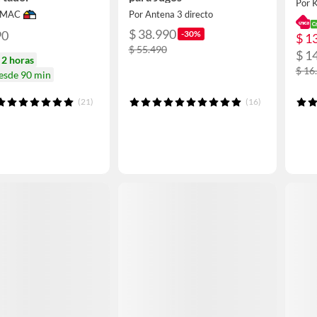
Por 
IMAC
Por Antena 3 directo
$ 38.990
90
-30%
$ 1
$ 55.490
$ 1
n
2 horas
$ 16
desde 90 min
(21)
(16)