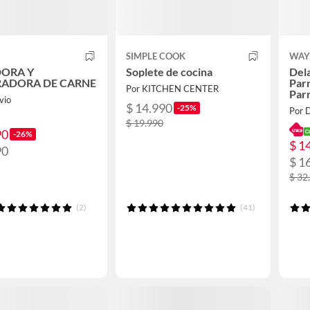
SIMPLE COOK
WAY
ORA Y
Soplete de cocina
Dela
RADORA DE CARNE
Parr
Por KITCHEN CENTER
Parr
vio
$ 14.990
-25%
Por 
$ 19.990
90
-26%
$ 1
90
$ 1
$ 32
(2)
(41)