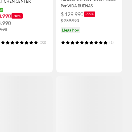
KITCHEN CENTER
Por VIDA BUENAS
$ 129.990
-55%
3.990
-18%
$ 289.990
4.990
.990
Llega hoy
(52)
(1)