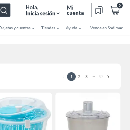
0
Hola
,
Mi
cuenta
Inicia sesión
Tarjetas y cuentas
Tiendas
Ayuda
Vende en Sodimac
...
1
2
3
57