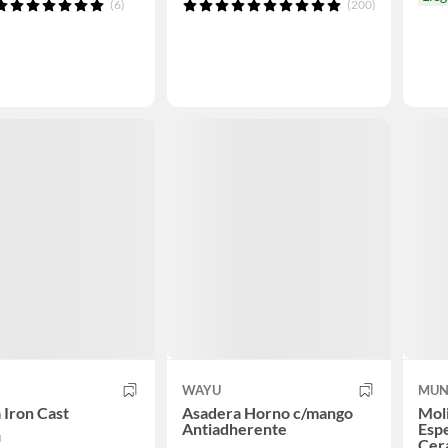
(6)
(200)
WAYU
MUN
 Iron Cast
Asadera Horno c/mango
Moli
Antiadherente
Espe
u
Cer