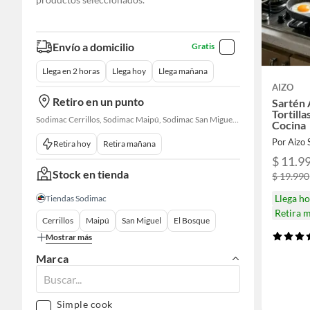
Envío a domicilio
Gratis
Llega en 2 horas
Llega hoy
Llega mañana
AIZO
Retiro en un punto
Sartén 
Tortill
Sodimac Cerrillos, Sodimac Maipú, Sodimac San Miguel, Sodimac El Bosque, Sodimac San Bernardo, Sodimac Talagante, Sodimac San Fernando
Cocina
Por Aizo
Retira hoy
Retira mañana
$ 11.9
Stock en tienda
$ 19.990
Llega h
Tiendas Sodimac
Retira 
Cerrillos
Maipú
San Miguel
El Bosque
Mostrar más
Marca
Simple cook