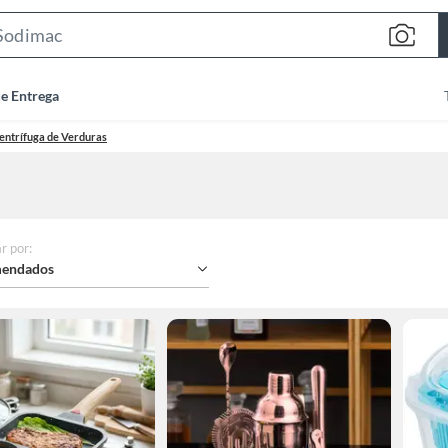
Search
Bar
de Entrega
entrífuga de Verduras
r por
:
endados