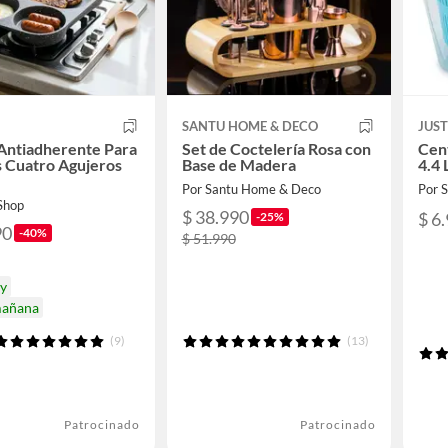
SANTU HOME & DECO
JUS
Antiadherente Para
Set de Coctelería Rosa con
Cen
as Cuatro Agujeros
Base de Madera
4.4 
Por Santu Home & Deco
Por
 Shop
$ 38.990
$ 6
-25%
90
-40%
$ 51.990
oy
mañana
(9)
(13)
Patrocinado
Patrocinado