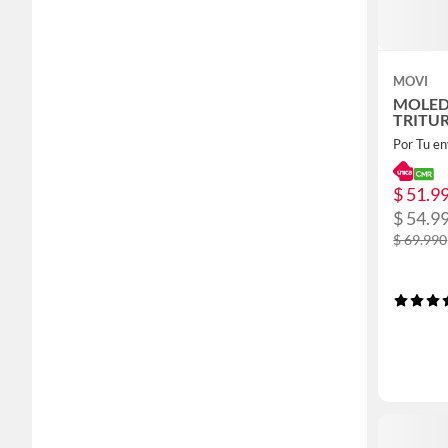
MOVI
MOLED
TRITU
Por Tu en
$ 51.9
$ 54.9
$ 69.990