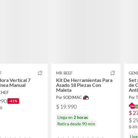
F
MR BEEF
GEN
ora Vertical 7
Kit De Herramientas Para
Set
Línea Manual
Asado 18 Piezas Con
de 
Maleta
Ant
CHEF
26c
Por SODIMAC
Por
990
-41%
$ 19.990
00
$ 2
Llega en
2 horas
$ 2
Retira desde 90 min
$ 39
Lleg