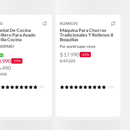
U
KUANGYE
ntal De Cocina
Máquina Para Churros
illero Para Asado
Tradicionales Y Rellenos 8
illa Cocina
Boquillas
DISPARO
Por world super store
$ 17.990
-62%
4.990
$ 47.225
-55%
6.490
.990
(4)
(11)