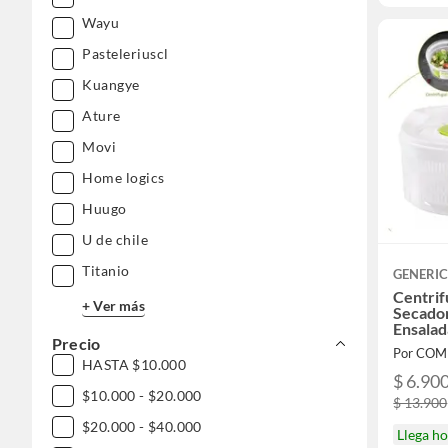
Wayu
Pasteleriuscl
Kuangye
Ature
Movi
Home logics
Huugo
U de chile
Titanio
GENERI
Centrif
+ Ver más
Secado
Ensalad
Precio
HASTA $10.000
$ 6.90
$10.000 - $20.000
$ 13.900
$20.000 - $40.000
Llega h