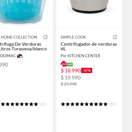
T HOME COLLECTION
SIMPLE COOK
trífuga De Verduras
Centrifugador de verduras
Litros Turquesa/blanco
6L
 SODIMAC
Por KITCHEN CENTER
.990
$ 18.990
-37%
$ 19.990
$ 29.990
(21)
(80)