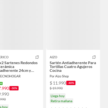
ERICO
AIZO
 x2 Sartenes Redondos
Sartén Antiadherente Para
Cerámica
Tortillas Cuatro Agujeros
iadherente 24cm y
Cocina
m
 TECNOHOGAR
Por Aizo Shop
$ 11.990
-40%
7.990
$ 19.990
-30%
9.990
Llega hoy
.990
Retira mañana
a hoy