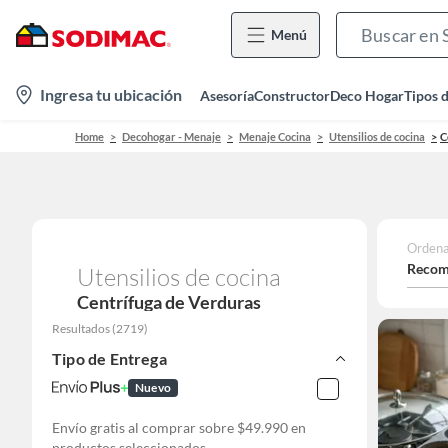
Menú
location-
Ingresa tu ubicación
Asesoría
Constructor
Deco Hogar
Tipos 
icon
Home
Decohogar - Menaje
Menaje Cocina
Utensilios de cocina
C
Ordena
Recom
Utensilios de cocina
Centrífuga de Verduras
Resultados
(
2719
)
Tipo de Entrega
Nuevo
Envío gratis al comprar sobre $49.990 en
productos seleccionados.