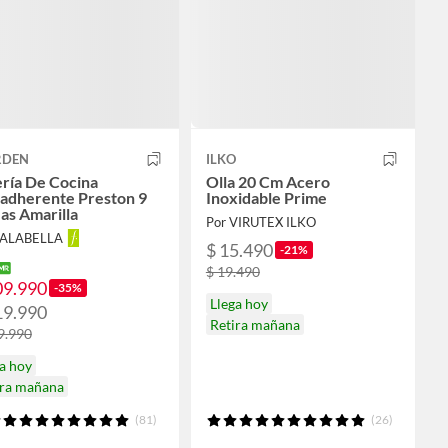
DEN
ILKO
ría De Cocina
Olla 20 Cm Acero
iadherente Preston 9
Inoxidable Prime
as Amarilla
Por VIRUTEX ILKO
FALABELLA
$ 15.490
-21%
$ 19.490
09.990
-35%
Llega hoy
19.990
Retira mañana
9.990
a hoy
ira mañana
(81)
(26)