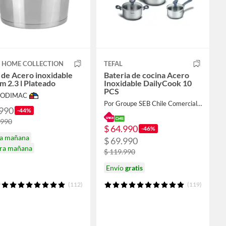
T HOME COLLECTION
TEFAL
 de Acero inoxidable
Bateria de cocina Acero
m 2.3 l Plateado
Inoxidable DailyCook 10
PCS
 SODIMAC
Por Groupe SEB Chile Comercial Limitada
.990
-44%
.990
$ 64.990
-46%
ga mañana
$ 69.990
ira mañana
$ 119.990
Envío
gratis
(112)
(119)