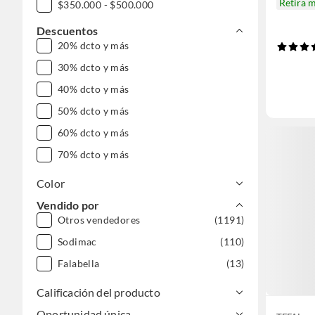
Retira 
$350.000 - $500.000
$500.000 - $1.000.000
Descuentos
20% dcto y más
DESDE $1.000.000
30% dcto y más
40% dcto y más
50% dcto y más
60% dcto y más
70% dcto y más
Color
Vendido por
Otros vendedores
(1191)
Sodimac
(110)
Falabella
(13)
Calificación del producto
Oportunidad única