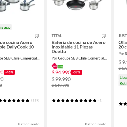
is
app
TEFAL
JUS
 de cocina Acero
Bateria de cocina de Acero
Olla
ble DailyCook 10
Inoxidable 11 Piezas
20 c
Duetto
Por
Por Groupe SEB Chile Comercial Limitada
Por Groupe SEB Chile Comercial Limitada
$ 9
$ 17
90
$ 94.990
-46%
-37%
Lle
90
$ 99.990
Ret
90
$ 149.990
(119)
(1)
Patrocinado
Patrocinado