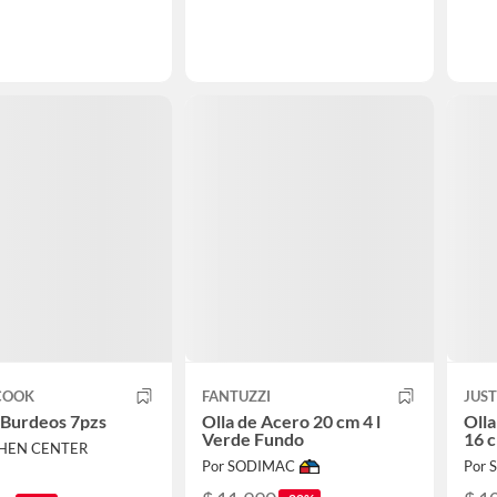
 COOK
FANTUZZI
JUS
 Burdeos 7pzs
Olla de Acero 20 cm 4 l
Olla
Verde Fundo
16 c
CHEN CENTER
Por SODIMAC
Por