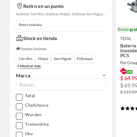
Retiro en un punto
Sodimac Cerrillos, Sodimac Maipú, Sodimac San Miguel, Sodimac El Bosque, Sodimac San Bernardo, Sodimac Talagante, Sodimac San Fernando
Retira mañana
Envío
grat
Stock en tienda
TEFAL
Bateria
Tiendas Sodimac
Inoxida
PCS
Cerrillos
Maipú
San Miguel
El Bosque
Mostrar más
Marca
$ 64.9
$ 69.9
$ 119.9
Tefal
Chefchoice
Wurden
Tramontina
Ilko