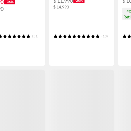
$ 11.990
$ 1
-20%
90
-36%
$ 14.990
90
Lle
Ret
(51)
(13)