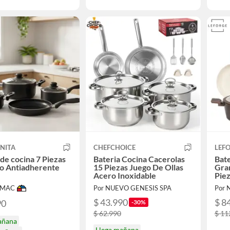
NITA
CHEFCHOICE
LEF
 de cocina 7 Piezas
Bateria Cocina Cacerolas
Bat
o Antiadherente
15 Piezas Juego De Ollas
Gra
Acero Inoxidable
Pie
IMAC
Por NUEVO GENESIS SPA
Por 
$ 43.990
$ 8
90
-30%
$ 62.990
$ 11
añana
Llega mañana