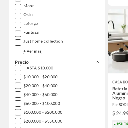
Moon
Oster
Leforge
Fantuzzi
Just home collection
+ Ver más
Precio
HASTA $10.000
$10.000 - $20.000
CASA BO
$20.000 - $40.000
Batería
Alumini
$40.000 - $60.000
Negro
$60.000 - $100.000
Por SOD
$100.000 - $200.000
$ 24.9
$200.000 - $350.000
Llega m