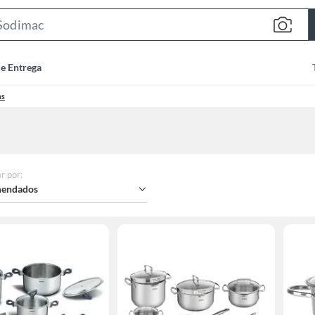
Search
Bar
de Entrega
as
r por
:
endados