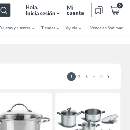
0
Hola
,
Mi
cuenta
Inicia sesión
Tarjetas y cuentas
Tiendas
Ayuda
Vende en Sodimac
...
1
2
3
28