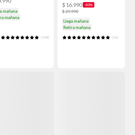
0.990
$ 16.990
-43%
ga mañana
$ 29.990
ira mañana
Llega mañana
Retira mañana
(108)
(16)