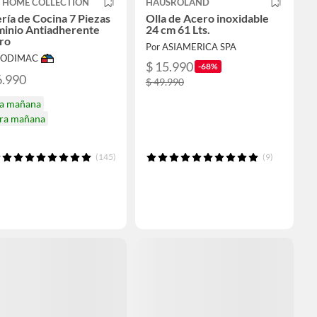
T HOME COLLECTION
HAUSROLAND
ría de Cocina 7 Piezas
Olla de Acero inoxidable
minio Antiadherente
24 cm 61 Lts.
ro
Por ASIAMERICA SPA
 SODIMAC
$ 15.990
-68%
6.990
$ 49.990
ga mañana
ira mañana
(145)
(9)