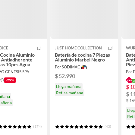
OICE
JUST HOME COLLECTION
WUR
 Cocina Aluminio
Batería de cocina 7 Piezas
Bate
 Antiadherente
Aluminio Marbel Negro
Ant
as 10pcs Agua
Piez
Por SODIMAC
VO GENESIS SPA
Por 
$ 52.990
90
-29%
$ 1
Llega mañana
Retira mañana
$ 1
añana
$ 16
mañana
Lleg
Ret
(174)
(43)