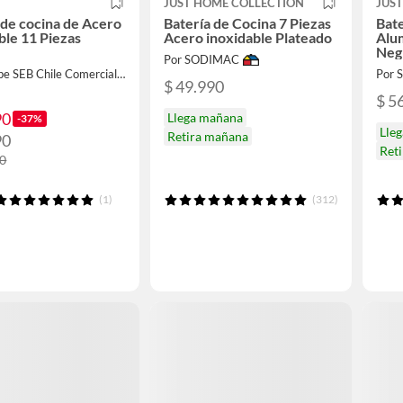
JUST HOME COLLECTION
JUS
 de cocina de Acero
Batería de Cocina 7 Piezas
Bate
ble 11 Piezas
Acero inoxidable Plateado
Alu
Neg
Por SODIMAC
Por Groupe SEB Chile Comercial Limitada
Por
$ 49.990
$ 5
90
Llega mañana
-37%
Lle
Retira mañana
90
Ret
90
(1)
(312)