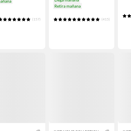
mañana
Retira mañana
(157)
(415)