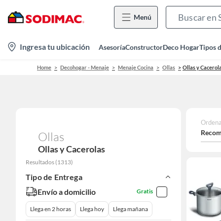
Menú
location-
Ingresa tu ubicación
Asesoría
Constructor
Deco Hogar
Tipos 
icon
Home
Decohogar - Menaje
Menaje Cocina
Ollas
Ollas y Cacerol
Ordena
Recom
Ollas
Ollas y Cacerolas
Resultados
(
1313
)
Tipo de Entrega
Envío a domicilio
Gratis
Llega en 2 horas
Llega hoy
Llega mañana