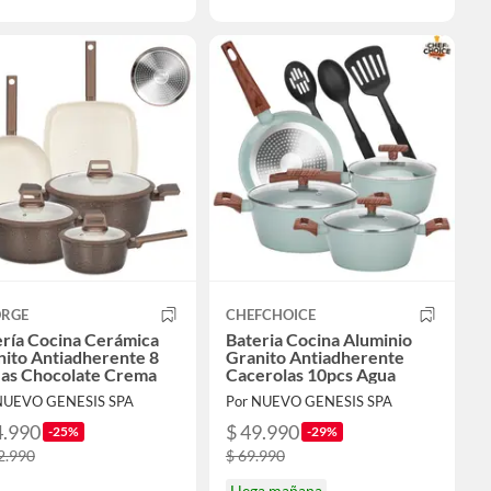
ORGE
CHEFCHOICE
ería Cocina Cerámica
Bateria Cocina Aluminio
nito Antiadherente 8
Granito Antiadherente
zas Chocolate Crema
Cacerolas 10pcs Agua
NUEVO GENESIS SPA
Por NUEVO GENESIS SPA
4.990
$ 49.990
-25%
-29%
2.990
$ 69.990
Llega mañana