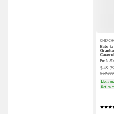
CHEFCH
Bateria
Granito
Cacerol
Por NUE
$ 49.9
$ 69.990
Llega m
Retira 