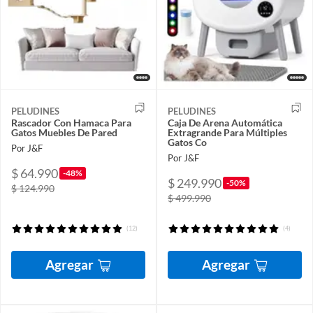
PELUDINES
PELUDINES
Rascador Con Hamaca Para
Caja De Arena Automática
Gatos Muebles De Pared
Extragrande Para Múltiples
Gatos Co
Por J&F
Por J&F
$ 64.990
-48%
$ 249.990
-50%
$ 124.990
$ 499.990
(12)
(4)
Agregar
Agregar