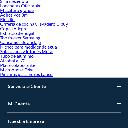
Silla mecedora
Loncheras Ofertabkn
Macetero grande
Adhesivos 3m
Riel din
Griferia de cocina y lavadero U buy
Copas Allegra
Extracto de nogal
Top freezer Samsung
Cancamos de anclaje
Nichos para medidor de agua
Sofas cama y futones Metal
Tubo de aluminio
Alcohol al 70
Placa colaborante
Microondas Teka
Pinturas para muros Lanco
Servicio al Cliente
Mi Cuenta
Nuestra Empresa