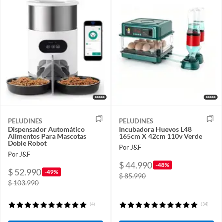
PELUDINES
PELUDINES
Dispensador Automático
Incubadora Huevos L48
Alimentos Para Mascotas
165cm X 42cm 110v Verde
Doble Robot
Por J&F
Por J&F
$ 44.990
-48%
$ 52.990
-49%
$ 85.990
$ 103.990
(4)
(34)