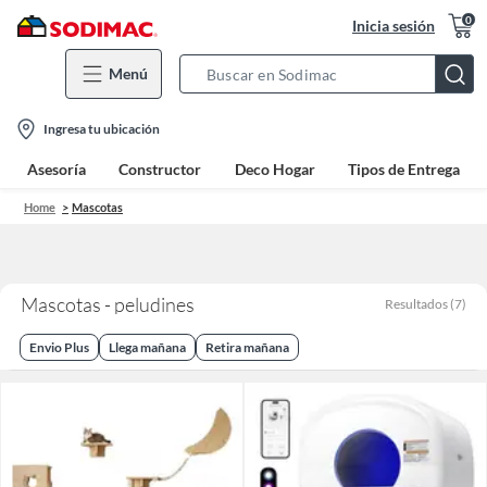
0
Inicia sesión
Menú
Search
Bar
location-
Ingresa tu ubicación
icon
Asesoría
Constructor
Deco Hogar
Tipos de Entrega
Home
Mascotas
Mascotas - peludines
Resultados
(
7
)
Envio Plus
Llega mañana
Retira mañana