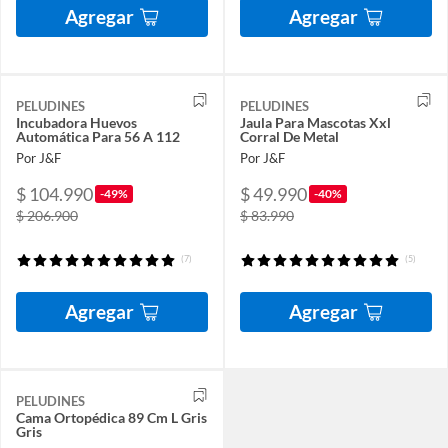
Agregar
Agregar
PELUDINES
PELUDINES
Incubadora Huevos
Jaula Para Mascotas Xxl
Automática Para 56 A 112
Corral De Metal
Por J&F
Por J&F
$ 104.990
$ 49.990
-49%
-40%
$ 206.900
$ 83.990
(7)
(5)
Agregar
Agregar
PELUDINES
Cama Ortopédica 89 Cm L Gris
Gris