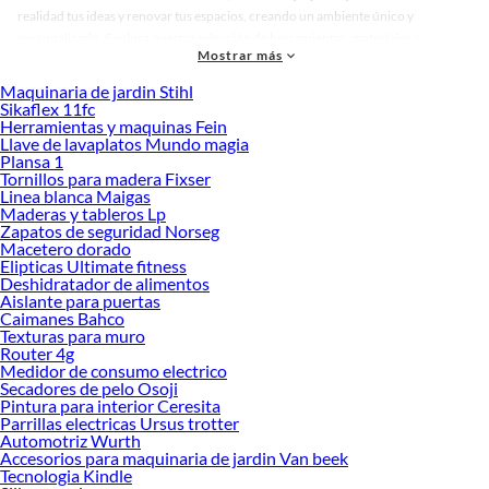
realidad tus ideas y renovar tus espacios, creando un ambiente único y
personalizado. Explora nuestra selección de herramientas, materiales y
Mostrar más
accesorios de calidad que te ayudarán a crear un espacio más tú.
Maquinaria de jardin Stihl
Desde remodelaciones hasta proyectos de decoración, estamos aquí para hacer
Sikaflex 11fc
tus ideas realidad. ¡Visítanos y encuentra todo lo que tenemos para ofrecerte en
Herramientas y maquinas Fein
Mascotas!
Llave de lavaplatos Mundo magia
Plansa 1
Explora la variedad de productos de Mascotas en Sodimac
Tornillos para madera Fixser
Linea blanca Maigas
Herramientas, materiales y accesorios de calidad para tus proyectos y
Maderas y tableros Lp
renovación de espacios. ¡Visítanos y descubre todo lo que tenemos para
Zapatos de seguridad Norseg
ofrecerte!
Macetero dorado
Elipticas Ultimate fitness
Encuentra una amplia variedad de productos de Mascotas en Sodimac.
Deshidratador de alimentos
Encuentra todo lo necesario para tus proyectos de renovación y decoración.
Aislante para puertas
¡Visítanos y haz tus ideas realidad!
Caimanes Bahco
Texturas para muro
Router 4g
Medidor de consumo electrico
Secadores de pelo Osoji
Pintura para interior Ceresita
Parrillas electricas Ursus trotter
Automotriz Wurth
Accesorios para maquinaria de jardin Van beek
Tecnologia Kindle