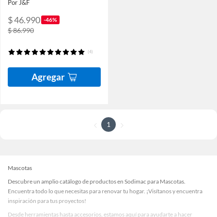
Por J&F
$ 46.990
-46%
$ 86.990
(4)
Agregar
1
Mascotas
Descubre un amplio catálogo de productos en Sodimac para Mascotas.
Encuentra todo lo que necesitas para renovar tu hogar. ¡Visítanos y encuentra
inspiración para tus proyectos!
Desde herramientas hasta accesorios, estamos aquí para ayudarte a hacer