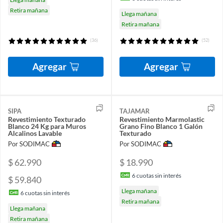
Retira mañana
Llega mañana
Retira mañana
(36)
(52)
Agregar
Agregar
SIPA
TAJAMAR
Revestimiento Texturado
Revestimiento Marmolastic
Blanco 24 Kg para Muros
Grano Fino Blanco 1 Galón
Alcalinos Lavable
Texturado
Por SODIMAC
Por SODIMAC
$ 62.990
$ 18.990
6
cuotas sin interés
$ 59.840
Llega mañana
6
cuotas sin interés
Retira mañana
Llega mañana
Retira mañana