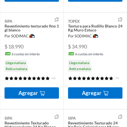
SIPA
TOPEX
Revestimiento texturado fino 1
Textura para Rodillo Blanco 24
gl blanco
Kg Muro Estuco
Por SODIMAC
Por SODIMAC
$ 18.990
$ 34.990
6
cuotas sin interés
6
cuotas sin interés
Llega mañana
Llega mañana
Retira mañana
Retira mañana
(46)
(39)
Agregar
Agregar
SIPA
SIPA
Revestimiento Texturado
Revestimiento Texturado 24
Hidrorepelente 24 Kg Blanco
Kg Rojo Colonial para Muros