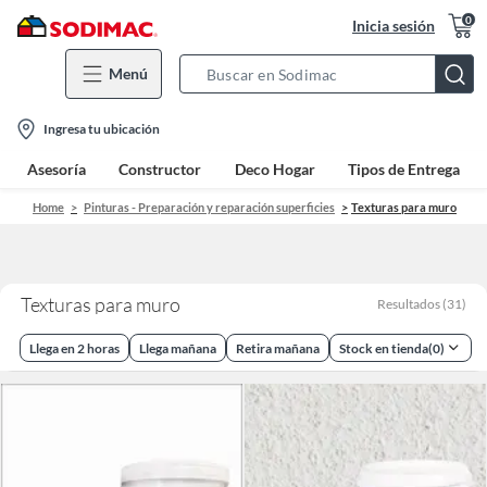
0
Inicia sesión
Menú
Search
Bar
location-
Ingresa tu ubicación
icon
Asesoría
Constructor
Deco Hogar
Tipos de Entrega
Home
Pinturas - Preparación y reparación superficies
Texturas para muro
Texturas para muro
Resultados
(
31
)
Llega en 2 horas
Llega mañana
Retira mañana
Stock en tienda
(
0
)