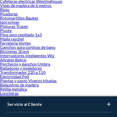
Cafeteras electricas Westinghouse
Descubre cómo esta textura puede elevar el encanto de tus espacios y darles un
Vigas de madera de 6 metros
toque de elegancia natural que no pasa de moda.
Ripio
Picadoras
Más productos con increíbles ofertas:
Rotomartillos Bauker
Preparación y reparación superficies
Igol primer
Pinturas
Pinturas Truper
Pivote
Bloqueadores de humedad
Pino seco cepillado 1x3
Masillas y pastas de retape
Malla raschel
Pasta muro
Ferreteria Vortex
Pintura antioxido y convertidor de óxido
Ganchos para cortinas de bano
Bicicletas 10 evt
Interruptores inteligentes Wiz
Alicates Bahco
Percheros y ganchos Umbra
Ralladores y moledores
Transformador 220 a 110
Electricidad Poli
Plantas y pasto Viveros hijuelas
Balaustres de madera
Rejilla metalica
Loncheras
Servicio al Cliente