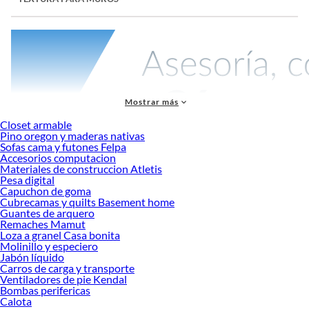
Mostrar más
Closet armable
Pino oregon y maderas nativas
Sofas cama y futones Felpa
Accesorios computacion
Las
texturas para muro
son la clave para agregar estilo y profundidad a tus
Materiales de construccion Atletis
espacios. Si buscas darle un toque especial a tus paredes, la textura de piedra
Pesa digital
para muros es una elección que aporta elegancia y una apariencia natural.
Capuchon de goma
Cubrecamas y quilts Basement home
Textura de piedra para muros:
Guantes de arquero
Remaches Mamut
Las texturas para muro ofrecen una variedad de opciones que te permiten
Loza a granel Casa bonita
personalizar tus ambientes de acuerdo a tus preferencias. La textura de piedra es
Molinillo y especiero
especialmente apreciada por su capacidad para crear una apariencia rústica y
Jabón líquido
auténtica, imitando la belleza de la piedra natural.
Carros de carga y transporte
Ventiladores de pie Kendal
Ya sea que desees realzar la estética de tu hogar, oficina o proyecto de diseño
Bombas perifericas
interior, la
textura de piedra
para muros es una elección versátil y atractiva.
Calota