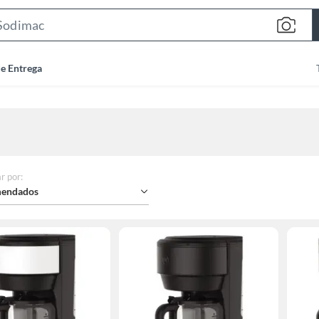
Search
Bar
de Entrega
r por
:
endados