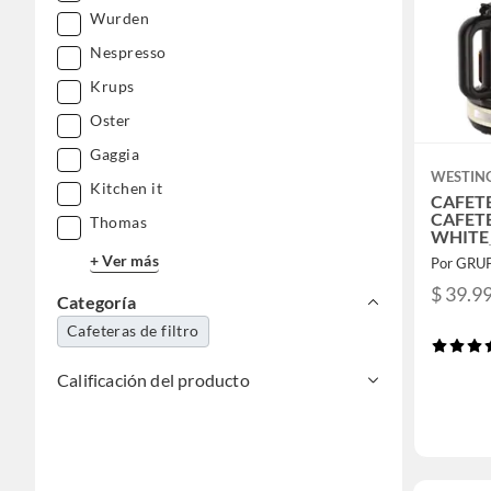
Wurden
Nespresso
Krups
Oster
Gaggia
WESTIN
Kitchen it
CAFET
CAFET
Thomas
WHITE_
+ Ver más
Por GRU
$ 39.9
Categoría
Cafeteras de filtro
Calificación del producto