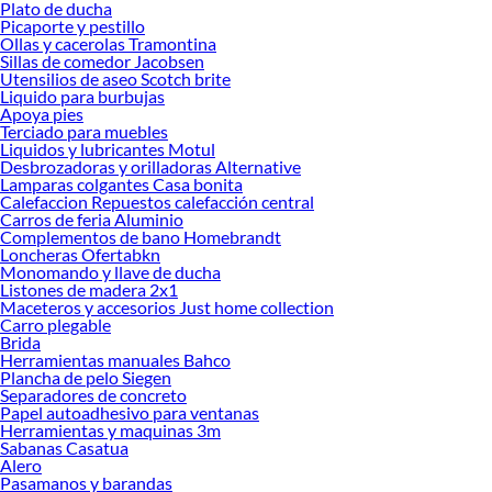
Plato de ducha
Picaporte y pestillo
Ollas y cacerolas Tramontina
Sillas de comedor Jacobsen
Utensilios de aseo Scotch brite
Liquido para burbujas
Apoya pies
Terciado para muebles
Liquidos y lubricantes Motul
Desbrozadoras y orilladoras Alternative
Lamparas colgantes Casa bonita
Calefaccion Repuestos calefacción central
Carros de feria Aluminio
Complementos de bano Homebrandt
Loncheras Ofertabkn
Monomando y llave de ducha
Listones de madera 2x1
Maceteros y accesorios Just home collection
Carro plegable
Brida
Herramientas manuales Bahco
Plancha de pelo Siegen
Separadores de concreto
Papel autoadhesivo para ventanas
Herramientas y maquinas 3m
Sabanas Casatua
Alero
Pasamanos y barandas