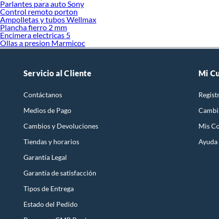
Parlantes para auto Sony
Control remoto porton
Ampolletas y tubos Wellmax
Plancha fierro 2 mm
Encimera electricas 5
Ollas a presion Marmicoc
Servicio al Cliente
Mi C
Contáctanos
Regist
Medios de Pago
Cambi
Cambios y Devoluciones
Mis C
Tiendas y horarios
Ayuda
Garantía Legal
Garantía de satisfacción
Tipos de Entrega
Estado del Pedido