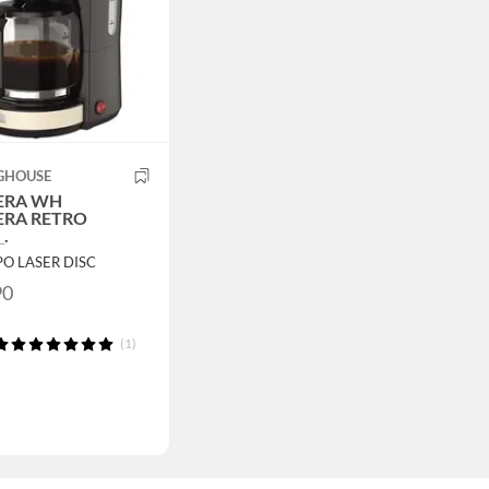
GHOUSE
ERA WH
ERA RETRO
.
PO LASER DISC
90
(1)