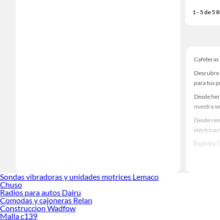
1 - 5 de 5
Cafeteras 
Descubre u
para tus 
Desde her
nuestra se
Desde rem
eléctricas
Explora 
Herramient
Encuentra
Sondas vibradoras y unidades motrices Lemaco
tus ideas 
Chuso
Radios para autos Dairu
Comodas y cajoneras Relan
Construccion Wadfow
Malla c139