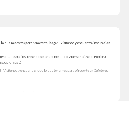
o que necesitas para renovar tu hogar. ¡Visítanos y encuentra inspiración
novar tus espacios, creando un ambiente único y personalizado. Explora
 espacio más tú.
. ¡Visítanos y encuentra todo lo que tenemos para ofrecerte en Cafeteras
Visítanos y descubre todo lo que tenemos para ofrecerte!
lo necesario para tus proyectos de renovación y decoración. ¡Visítanos y haz