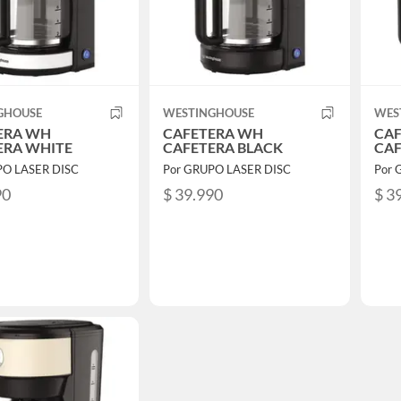
GHOUSE
WESTINGHOUSE
WES
ERA WH
CAFETERA WH
CA
ERA WHITE
CAFETERA BLACK
CAF
PO LASER DISC
Por GRUPO LASER DISC
Por 
90
$ 39.990
$ 3