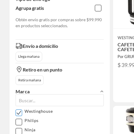
Agrupa gratis
Obtén envío gratis por compras sobre
$99.990
en productos seleccionados.
WESTIN
CAFET
Envío a domicilio
CAFET
Por GRU
Llega mañana
$ 39.9
Retiro en un punto
Retira mañana
Marca
Westinghouse
Philips
Ninja