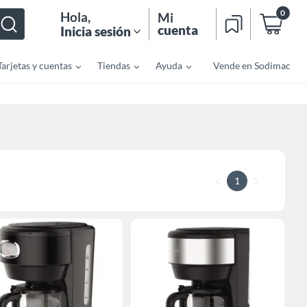
0
Hola
,
Mi
cuenta
Inicia sesión
Tarjetas y cuentas
Tiendas
Ayuda
Vende en Sodimac
1