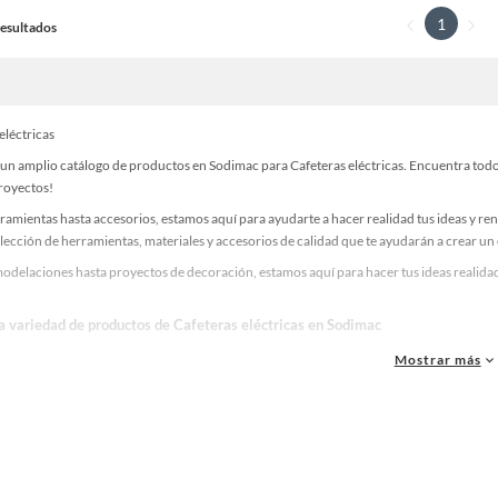
1
 Resultados
eléctricas
n amplio catálogo de productos en Sodimac para Cafeteras eléctricas. Encuentra todo l
proyectos!
ramientas hasta accesorios, estamos aquí para ayudarte a hacer realidad tus ideas y re
lección de herramientas, materiales y accesorios de calidad que te ayudarán a crear un
odelaciones hasta proyectos de decoración, estamos aquí para hacer tus ideas realidad
!
la variedad de productos de Cafeteras eléctricas en Sodimac
as, materiales y accesorios de calidad para tus proyectos y renovación de espacios. ¡
Mostrar más
 una amplia variedad de productos de Cafeteras eléctricas en Sodimac. Encuentra todo 
realidad!