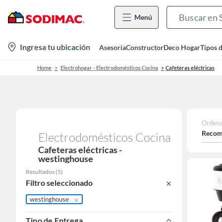
Menú
location-
Ingresa tu ubicación
Asesoría
Constructor
Deco Hogar
Tipos 
icon
Home
Electrohogar - Electrodomésticos Cocina
Cafeteras eléctricas
Ordena
Recom
Electrodomésticos Cocina
Cafeteras eléctricas -
westinghouse
Resultados
(
5
)
Filtro seleccionado
westinghouse
Tipo de Entrega