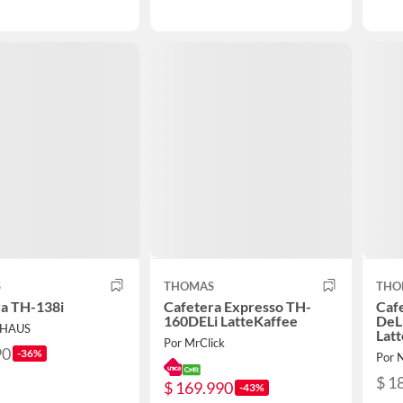
S
THOMAS
THO
ra TH-138i
Cafetera Expresso TH-
Caf
160DELi LatteKaffee
DeL
LHAUS
Latt
Por MrClick
90
-36%
Por 
$ 1
$ 169.990
-43%