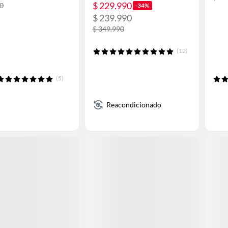
$ 229.990
90
-34%
$ 239.990
$ 349.990
(12)
(5)
Reacondicionado