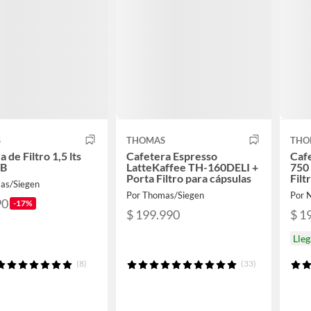
S
THOMAS
THO
 de Filtro 1,5 lts
Cafetera Espresso
Caf
4B
LatteKaffee TH-160DELI +
750
Porta Filtro para cápsulas
Filt
as/Siegen
Por Thomas/Siegen
Por 
90
-17%
$ 199.990
$ 1
Lleg
(8)
(33)