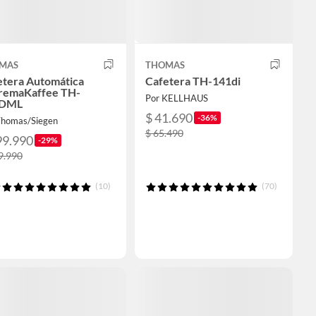
MAS
THOMAS
etera Automática
Cafetera TH-141di
remaKaffee TH-
Por KELLHAUS
5DML
$ 41.690
-36%
Thomas/Siegen
$ 65.490
99.990
-29%
9.990
(10)
(70)