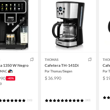
S
THOMAS
THO
ra 1350 W Negro
Cafetera TH-141Di
Caf
IMAC
Por Thomas/Siegen
Por 
$ 36.990
$ 1
990
-40%
90
(10)
(80)