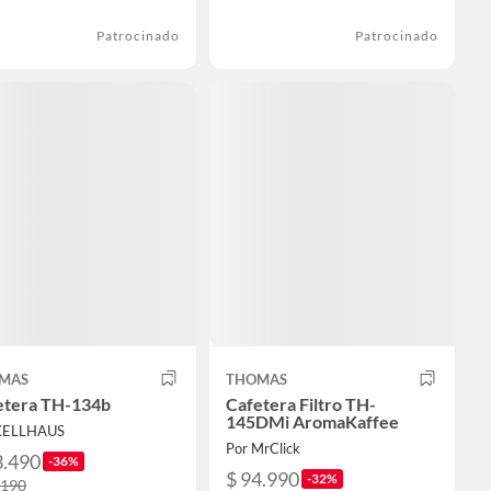
Patrocinado
Patrocinado
MAS
THOMAS
etera TH-134b
Cafetera Filtro TH-
145DMi AromaKaffee
KELLHAUS
Por MrClick
3.490
-36%
$ 94.990
-32%
.190