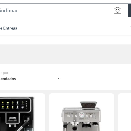
Search
Bar
de Entrega
r por
:
endados