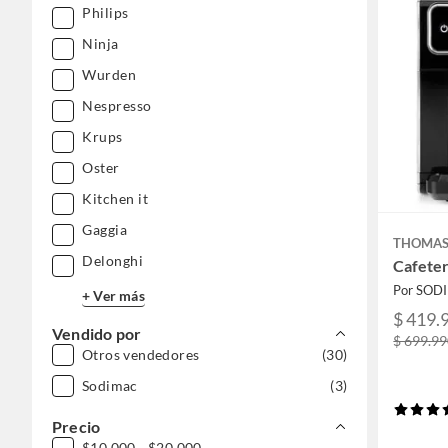
Philips
Ninja
Wurden
Nespresso
Krups
Oster
Kitchen it
Gaggia
THOMA
Delonghi
Cafete
Por SOD
+ Ver más
$ 419.
Vendido por
$ 699.9
Otros vendedores
(30)
Sodimac
(3)
Precio
$10.000 - $20.000