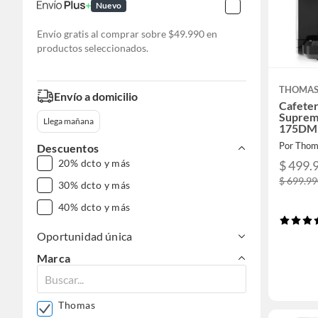
Nuevo
Envío gratis al comprar sobre $49.990 en
productos seleccionados.
THOMA
Envío a domicilio
Cafete
Suprem
Llega mañana
175DM
Por Thom
Descuentos
20% dcto y más
$ 499.
$ 699.9
30% dcto y más
40% dcto y más
Oportunidad única
Marca
Thomas