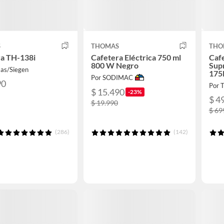
S
THOMAS
THO
ra TH-138i
Cafetera Eléctrica 750 ml
Caf
800 W Negro
Sup
as/Siegen
17
Por SODIMAC
90
Por 
$ 15.490
-23%
$ 4
$ 19.990
$ 69
(286)
(142)