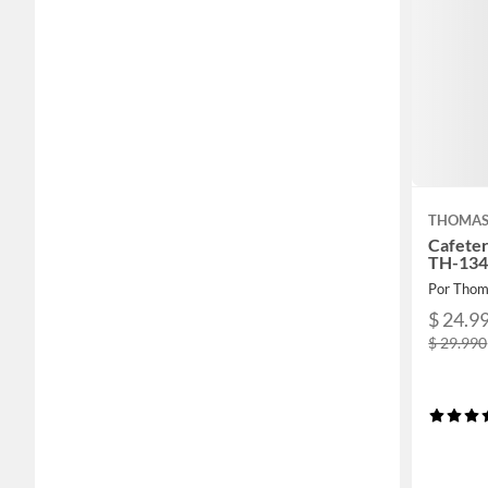
THOMA
Cafetera
TH-13
Por Thom
$ 24.9
$ 29.990