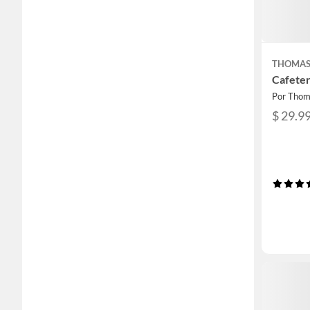
THOMA
Cafete
Por Thom
$ 29.9