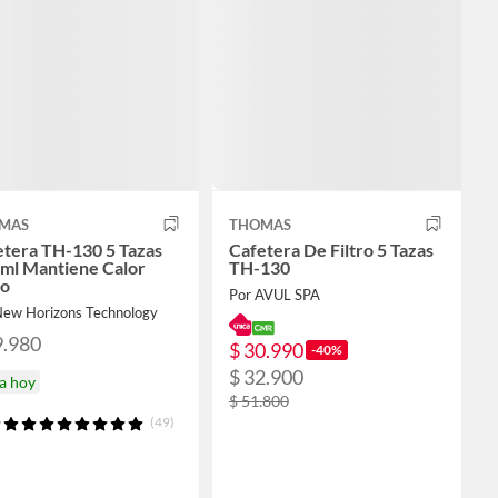
MAS
THOMAS
etera TH-130 5 Tazas
Cafetera De Filtro 5 Tazas
 ml Mantiene Calor
TH-130
ro
Por AVUL SPA
New Horizons Technology
9.980
$ 30.990
-40%
$ 32.900
a hoy
$ 51.800
(49)