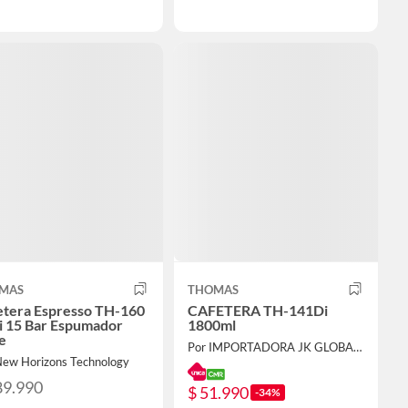
MAS
THOMAS
etera Espresso TH-160
CAFETERA TH-141Di
i 15 Bar Espumador
1800ml
e
Por IMPORTADORA JK GLOBAL SPA
New Horizons Technology
89.990
$ 51.990
-34%