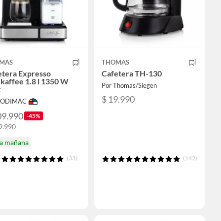
MAS
THOMAS
etera Expresso
Cafetera TH-130
kaffee 1.8 l 1350 W
Por Thomas/Siegen
x
$ 19.990
 SODIMAC
09.990
-45%
9.990
ga mañana
(33)
(142)