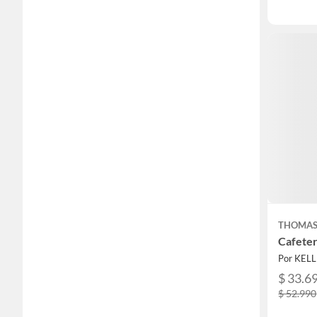
THOMA
Cafete
Por KEL
$ 33.6
$ 52.990