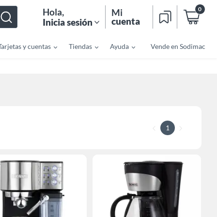
0
Hola
,
Mi
cuenta
Inicia sesión
Tarjetas y cuentas
Tiendas
Ayuda
Vende en Sodimac
1