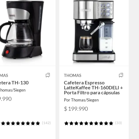
MAS
THOMAS
etera TH-130
Cafetera Espresso
LatteKaffee TH-160DELI +
Thomas/Siegen
Porta Filtro para cápsulas
9.990
Por Thomas/Siegen
$ 199.990
(142)
(33)