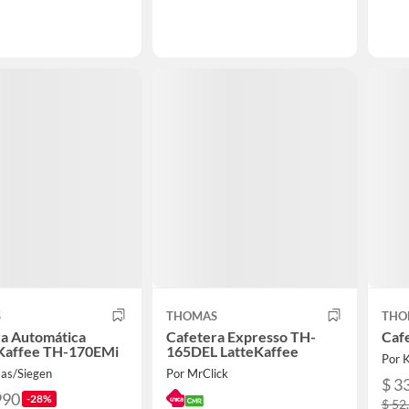
S
THOMAS
THO
ra Automática
Cafetera Expresso TH-
Caf
aKaffee TH-170EMi
165DEL LatteKaffee
Por 
as/Siegen
Por MrClick
$ 3
990
-28%
$ 52