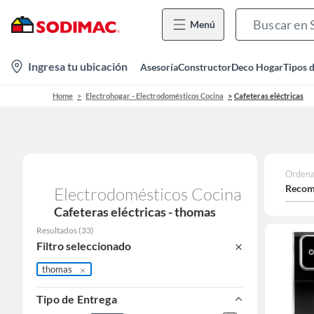
Menú
location-
Ingresa tu ubicación
Asesoría
Constructor
Deco Hogar
Tipos 
icon
Home
Electrohogar - Electrodomésticos Cocina
Cafeteras eléctricas
Ordena
Recom
Electrodomésticos Cocina
Cafeteras eléctricas - thomas
Resultados
(
33
)
Filtro seleccionado
thomas
Tipo de Entrega