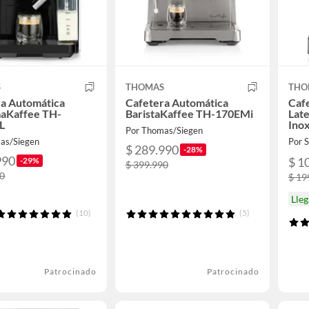
S
THOMAS
THO
ra Automática
Cafetera Automática
Caf
aKaffee TH-
BaristaKaffee TH-170EMi
Late
L
Ino
Por Thomas/Siegen
as/Siegen
Por
$ 289.990
-28%
990
$ 1
-29%
$ 399.990
90
$ 19
Lle
(10)
(5)
Patrocinado
Patrocinado