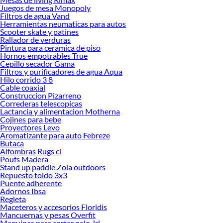
abrigarse sin desarmar el resto del conjunto. Además, puede usarse como
Juegos de mesa Monopoly
mantita de descanso, ideal para cubrirse al leer, mirar televisión o tomar una
Filtros de agua Vand
Herramientas neumaticas para autos
siesta.
Scooter skate y patines
En cuanto a diseño, las pieceras disponibles en Sodimac vienen en una amplia
Rallador de verduras
Pintura para ceramica de piso
gama de colores, texturas y materiales, permitiendo jugar con las combinaciones
Hornos empotrables True
según la estación del año o la ambientación del dormitorio. Desde tejidos de
Cepillo secador Gama
punto, lana, microfibra o algodón, hasta modelos con detalles acolchados,
Filtros y purificadores de agua Aqua
trenzados o de aspecto artesanal, todas buscan aportar una capa visual que
Hilo corrido 3 8
Cable coaxial
realce la cama y el conjunto decorativo del espacio.
Construccion Pizarreno
Además, una piecera bien elegida puede ser un excelente recurso para romper la
Correderas telescopicas
Lactancia y alimentacion Motherna
monotonía de una cama neutra o para unificar la paleta de colores del
Cojines para bebe
dormitorio. Se puede combinar con cojines decorativos, sábanas o alfombras,
Proyectores Levo
creando una composición armoniosa y estilizada. En dormitorios de invitados,
Aromatizante para auto Febreze
por ejemplo, la piecera ayuda a transmitir una sensación de orden, acogida y
Butaca
Alfombras Rugs cl
cuidado por los detalles.
Poufs Madera
También es una solución inteligente para proteger la ropa de cama principal,
Stand up paddle Zola outdoors
Repuesto toldo 3x3
especialmente en hogares con mascotas o niños, ya que actúa como una capa
Puente adherente
intermedia que evita manchas o desgaste en el cobertor. Algunas personas
Adornos Ibsa
incluso la usan como funda decorativa para sentarse en el borde de la cama sin
Regleta
dañar la tela del cubrecama.
Maceteros y accesorios Floridis
Mancuernas y pesas Overfit
En términos de medidas, las pieceras suelen adaptarse a camas de una plaza,
Maquinas para cortar pelo Jrl