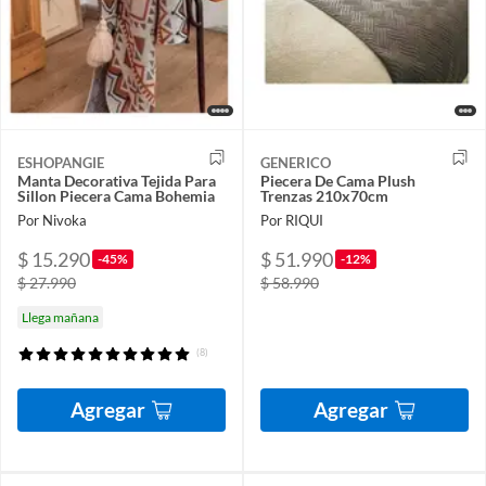
ESHOPANGIE
GENERICO
Manta Decorativa Tejida Para
Piecera De Cama Plush
Sillon Piecera Cama Bohemia
Trenzas 210x70cm
Por Nivoka
Por RIQUI
$ 15.290
$ 51.990
-45%
-12%
$ 27.990
$ 58.990
Llega mañana
(8)
Agregar
Agregar