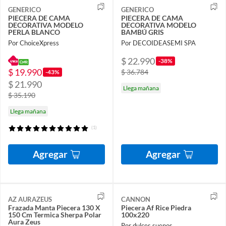
GENERICO
GENERICO
PIECERA DE CAMA
PIECERA DE CAMA
DECORATIVA MODELO
DECORATIVA MODELO
PERLA BLANCO
BAMBÚ GRIS
Por ChoiceXpress
Por DECOIDEASEMI SPA
$ 22.990
-38%
$ 19.990
$ 36.784
-43%
$ 21.990
Llega mañana
$ 35.190
Llega mañana
(1)
Agregar
Agregar
AZ AURAZEUS
CANNON
Frazada Manta Piecera 130 X
Piecera Af Rice Piedra
150 Cm Termica Sherpa Polar
100x220
Aura Zeus
Por dulces suenos