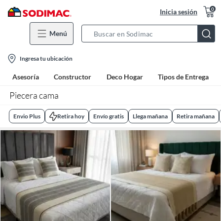
0
Inicia sesión
Menú
Search
Bar
location-
Ingresa tu ubicación
icon
Asesoría
Constructor
Deco Hogar
Tipos de Entrega
Piecera cama
Envio Plus
Retira hoy
Envío gratis
Llega mañana
Retira mañana