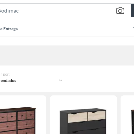
Search
Bar
de Entrega
r por
:
endados