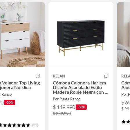
RELAN
REL
Velador Top Living
Cómoda Cajonera Harlem
Cóm
jonera Nórdica
Diseño Acanalado Estilo
Alo
Madera Roble Negra con 6
a Ranco
Por 
Cajones
Por Punta Ranco
90
$ 6
-30%
$ 149.990
-38%
$ 99
$ 239.990
(32)