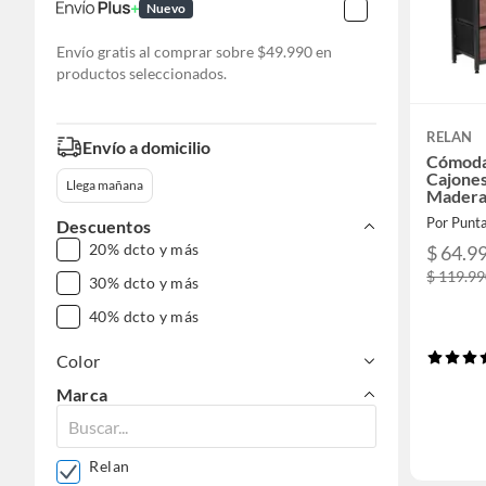
Nuevo
Envío gratis al comprar sobre $49.990 en
productos seleccionados.
RELAN
Envío a domicilio
Cómoda
Cajones
Llega mañana
Madera
Por Punt
Descuentos
20% dcto y más
$ 64.9
$ 119.9
30% dcto y más
40% dcto y más
Color
Marca
Relan