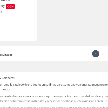
990
-35%
90
1
 Resultados
y Cajoneras
un amplio catálogo de productos en Sodimac para Cómodas y Cajoneras. Encuentra todo 
proyectos!
ramientas hasta accesorios, estamos aquí para ayudarte a hacer realidad tus ideas y re
lección de herramientas, materiales y accesorios de calidad que te ayudarán a crear un
odelaciones hasta proyectos de decoración, estamos aquí para hacer tus ideas realida