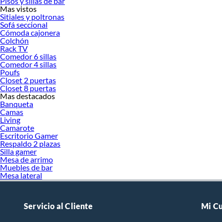
Pisos y sillas de bar
Mas vistos
Sitiales y poltronas
Sofá seccional
Cómoda cajonera
Colchón
Rack TV
Comedor 6 sillas
Comedor 4 sillas
Poufs
Closet 2 puertas
Closet 8 puertas
Mas destacados
Banqueta
Camas
Living
Camarote
Escritorio Gamer
Respaldo 2 plazas
Silla gamer
Mesa de arrimo
Muebles de bar
Mesa lateral
Servicio al Cliente
Mi C