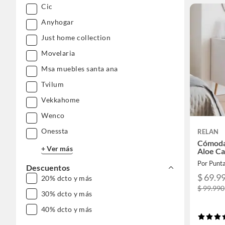
Cic
Anyhogar
Just home collection
Movelaria
Msa muebles santa ana
Tvilum
Vekkahome
Wenco
Onessta
RELAN
Cómoda 
+ Ver más
Aloe Ca
Por Punt
Descuentos
$ 69.9
20% dcto y más
$ 99.990
30% dcto y más
40% dcto y más