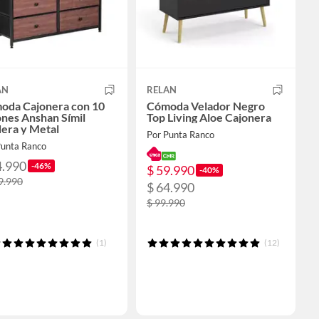
AN
RELAN
oda Cajonera con 10
Cómoda Velador Negro
nes Anshan Símil
Top Living Aloe Cajonera
era y Metal
Por Punta Ranco
Punta Ranco
4.990
-46%
$ 59.990
-40%
9.990
$ 64.990
$ 99.990
(1)
(12)