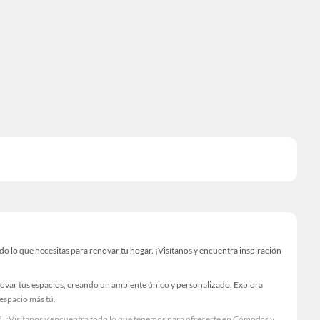
lo que necesitas para renovar tu hogar. ¡Visítanos y encuentra inspiración
novar tus espacios, creando un ambiente único y personalizado. Explora
 espacio más tú.
d. ¡Visítanos y encuentra todo lo que tenemos para ofrecerte en Cómodas y