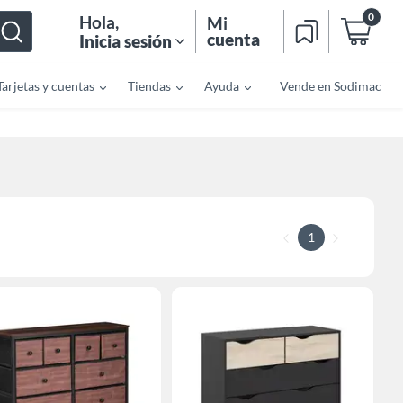
0
Hola
,
Mi
cuenta
Inicia sesión
Tarjetas y cuentas
Tiendas
Ayuda
Vende en Sodimac
1