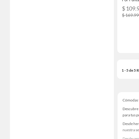
$ 109.
$ 169.9
1 - 5 de 5
Cómodas 
Descubre 
para tus 
Desde her
nuestra se
Desde rem