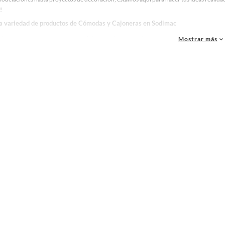
!
la variedad de productos de Cómodas y Cajoneras en Sodimac
as, materiales y accesorios de calidad para tus proyectos y renovación de espacios. ¡
Mostrar más
 una amplia variedad de productos de Cómodas y Cajoneras en Sodimac. Encuentra todo
eas realidad!