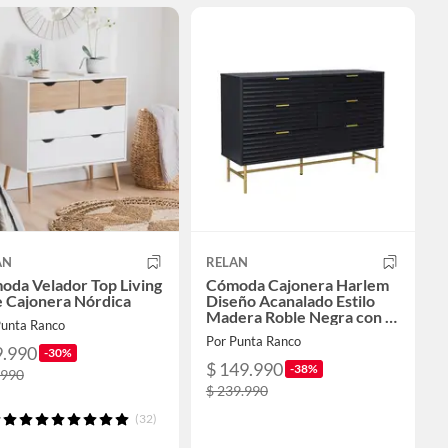
AN
RELAN
oda Velador Top Living
Cómoda Cajonera Harlem
e Cajonera Nórdica
Diseño Acanalado Estilo
Madera Roble Negra con 6
Punta Ranco
Cajones
Por Punta Ranco
9.990
-30%
$ 149.990
-38%
.990
$ 239.990
(32)