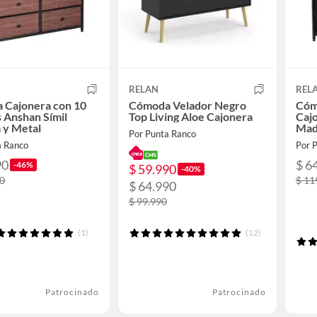
RELAN
REL
 Cajonera con 10
Cómoda Velador Negro
Cóm
 Anshan Símil
Top Living Aloe Cajonera
Cajo
 y Metal
Mad
Por Punta Ranco
a Ranco
Por 
90
$ 6
-46%
$ 59.990
-40%
90
$ 11
$ 64.990
$ 99.990
(1)
(12)
Patrocinado
Patrocinado