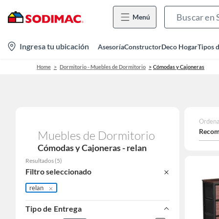
Menú
location-
Ingresa tu ubicación
Asesoría
Constructor
Deco Hogar
Tipos 
icon
Home
Dormitorio - Muebles de Dormitorio
Cómodas y Cajoneras
Ordena
Recom
Muebles de Dormitorio
Cómodas y Cajoneras - relan
Resultados
(
5
)
Filtro seleccionado
relan
Tipo de Entrega