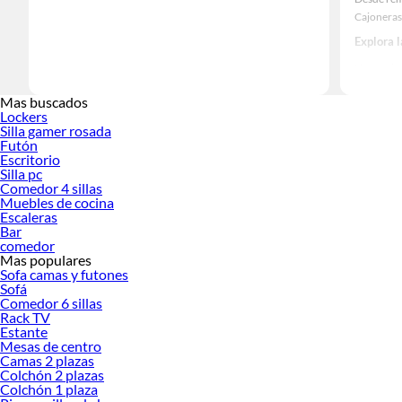
Cajoneras
Explora 
Herramient
Encuentra
Mas buscados
haz tus id
Lockers
Silla gamer rosada
Futón
Escritorio
Silla pc
Comedor 4 sillas
Muebles de cocina
Escaleras
Bar
comedor
Mas populares
Sofa camas y futones
Sofá
Comedor 6 sillas
Rack TV
Estante
Mesas de centro
Camas 2 plazas
Colchón 2 plazas
Colchón 1 plaza