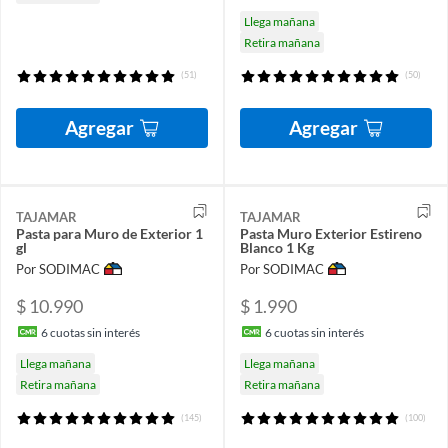
Llega mañana
Retira mañana
(51)
(50)
Agregar
Agregar
TAJAMAR
TAJAMAR
Pasta para Muro de Exterior 1
Pasta Muro Exterior Estireno
gl
Blanco 1 Kg
Por SODIMAC
Por SODIMAC
$ 10.990
$ 1.990
6
cuotas sin interés
6
cuotas sin interés
Llega mañana
Llega mañana
Retira mañana
Retira mañana
(145)
(100)