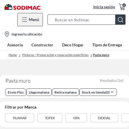
0
Inicia sesión
Menú
Search
Bar
location-
Ingresa tu ubicación
icon
Asesoría
Constructor
Deco Hogar
Tipos de Entrega
Home
Pinturas - Preparación y reparación superficies
Pasta muro
Pasta muro
Resultados
(
26
)
Envio Plus
Llega mañana
Retira mañana
Stock en tienda
(
0
)
Filtrar por
Marca
TAJAMAR
TOPEX
SIPA
DIDEVAL