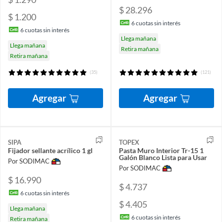
$ 28.296
$ 1.200
6
cuotas sin interés
6
cuotas sin interés
Llega mañana
Llega mañana
Retira mañana
Retira mañana
(35)
(121)
Agregar
Agregar
SIPA
TOPEX
Fijador sellante acrílico 1 gl
Pasta Muro Interior Tr-15 1
Galón Blanco Lista para Usar
Por SODIMAC
Por SODIMAC
$ 16.990
$ 4.737
6
cuotas sin interés
$ 4.405
Llega mañana
6
cuotas sin interés
Retira mañana