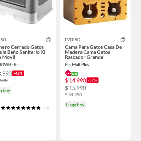
RSO
EVERSO
nero Cerrado Gatos
Cama Para Gatos Casa De
la Baño Sanitario Xl
Madera Cama Gatos
e Movil
Rascador Grande
 NOWHERE
Por MultiPlus
8.990
-42%
$ 14.990
.990
-57%
$ 15.990
a hoy
$ 34.990
Llega hoy
(11)