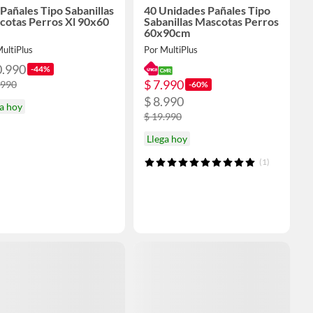
Pañales Tipo Sabanillas
40 Unidades Pañales Tipo
cotas Perros Xl 90x60
Sabanillas Mascotas Perros
60x90cm
ultiPlus
Por MultiPlus
0.990
-44%
$ 7.990
.990
-60%
$ 8.990
a hoy
$ 19.990
Llega hoy
(1)