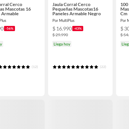
orral Cerco
Jaula Corral Cerco
100 
as Mascotas 16
Pequeñas Mascotas16
Mas
s Armable
Paneles Armable Negro
Cm
Plus
Por MultiPlus
Por M
90
$ 16.990
$ 3
-56%
-43%
$ 29.990
$ 54
oy
Llega hoy
Lleg
(12)
(22)