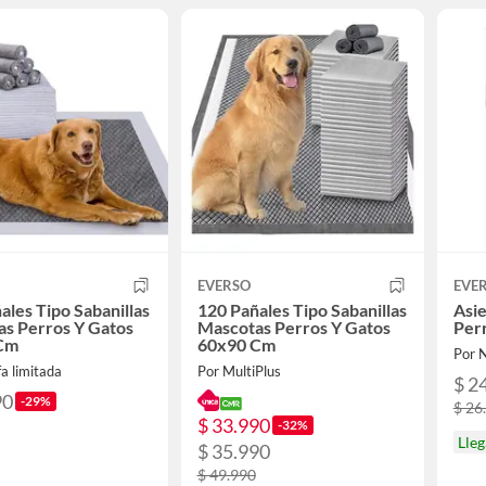
EVERSO
EVE
ales Tipo Sabanillas
120 Pañales Tipo Sabanillas
Asi
s Perros Y Gatos
Mascotas Perros Y Gatos
Per
Cm
60x90 Cm
Por
a limitada
Por MultiPlus
$ 2
90
-29%
$ 26
$ 33.990
-32%
Lleg
$ 35.990
$ 49.990