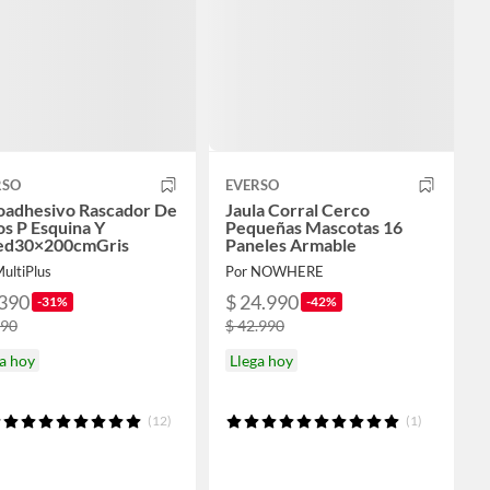
RSO
EVERSO
oadhesivo Rascador De
Jaula Corral Cerco
s P Esquina Y
Pequeñas Mascotas 16
ed30×200cmGris
Paneles Armable
ultiPlus
Por NOWHERE
.390
$ 24.990
-31%
-42%
290
$ 42.990
a hoy
Llega hoy
(12)
(1)