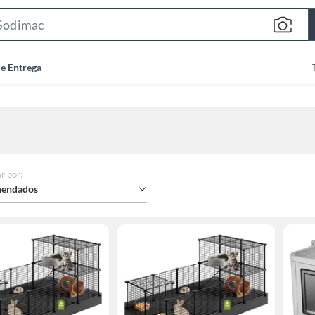
Search
Bar
de Entrega
r por
:
endados