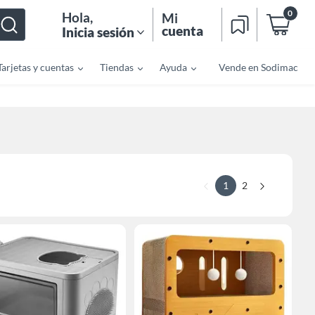
0
Hola
,
Mi
cuenta
Inicia sesión
Tarjetas y cuentas
Tiendas
Ayuda
Vende en Sodimac
1
2