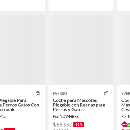
EVERSO
EVE
legable Para
Coche para Mascotas
Coc
a Perros Gatos Con
Plegable con Ruedas para
Mas
xtraíble
Perros y Gatos
Cest
Plus
Por NOWHERE
Por M
$ 55.990
-38%