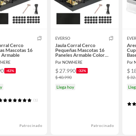
EVERSO
EVE
orral Cerco
Jaula Corral Cerco
Are
as Mascotas 16
Pequeñas Mascotas 16
Cupu
s Armable
Paneles Armable Color
Bas
Con Alfombrillas
WHERE
Por NOWHERE
Por
90
$ 27.990
$ 1
-42%
-32%
$ 40.990
$ 32
oy
Llega hoy
Lleg
(1)
Patrocinado
Patrocinado