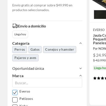
Envío gratis al comprar sobre $49.990 en
productos seleccionados.
Envío a domicilio
EVERSO
Llega hoy
Jaula C
Pequeñ
Panele
Categoría
Por NO
Perros
Gatos
Conejos y hamster
$ 24.9
Pajaros y aves
$ 42.990
Llega h
Oportunidad única
Marca
Everso
Petizoos
Koba