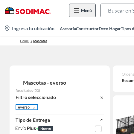
Menú
location-
Ingresa tu ubicación
Asesoría
Constructor
Deco Hogar
Tipos 
icon
Home
Mascotas
Ordena
Recom
Mascotas - everso
Resultados
(
53
)
Filtro seleccionado
everso
Tipo de Entrega
Nuevo