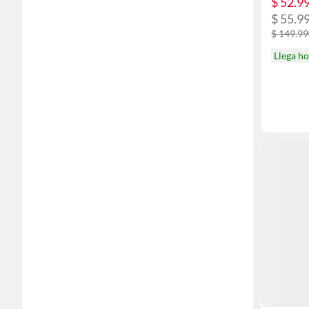
$ 52.9
$ 55.9
$ 149.9
Llega h