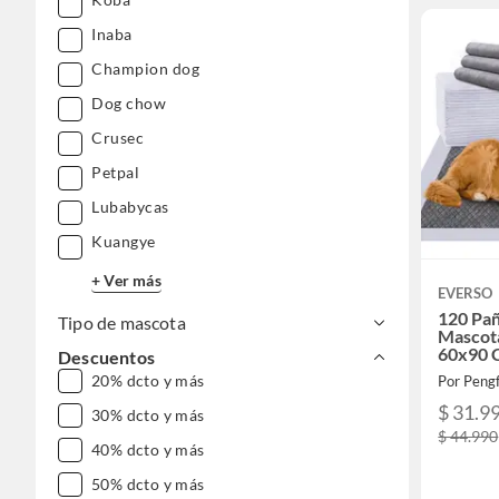
Inaba
Champion dog
Dog chow
Crusec
Petpal
Lubabycas
Kuangye
+ Ver más
EVERSO
120 Pañ
Tipo de mascota
Mascota
60x90 
Descuentos
20% dcto y más
Por Pengf
$ 31.9
30% dcto y más
$ 44.990
40% dcto y más
50% dcto y más