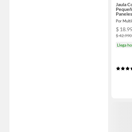
Jaula C
Pequeñ
Panele
Por Multi
$ 18.9
$ 42.990
Llega h