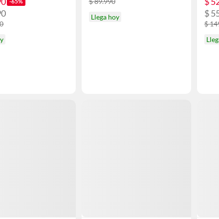
90
$ 5
$ 89.990
-65%
90
$ 5
Llega hoy
90
$ 14
oy
Lleg