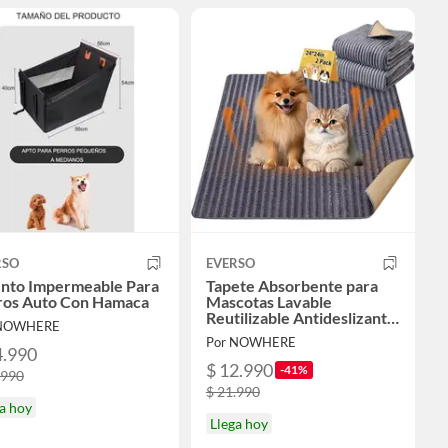
RSO
EVERSO
ento Impermeable Para
Tapete Absorbente para
ros Auto Con Hamaca
Mascotas Lavable
Reutilizable Antideslizante
 NOWHERE
2 Pack 61x61 cm
Por NOWHERE
4.990
$ 12.990
-41%
.990
$ 21.990
a hoy
Llega hoy