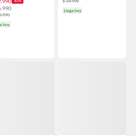
2.990
$ 14.990
-65%
5.990
Llega hoy
9.990
a hoy