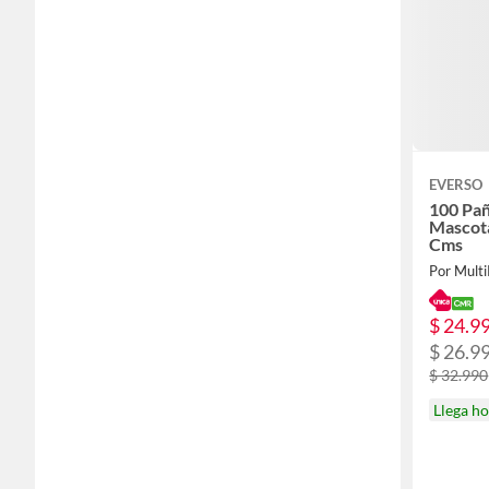
EVERSO
100 Pañ
Mascot
Cms
Por Multi
$ 24.9
$ 26.9
$ 32.990
Llega h