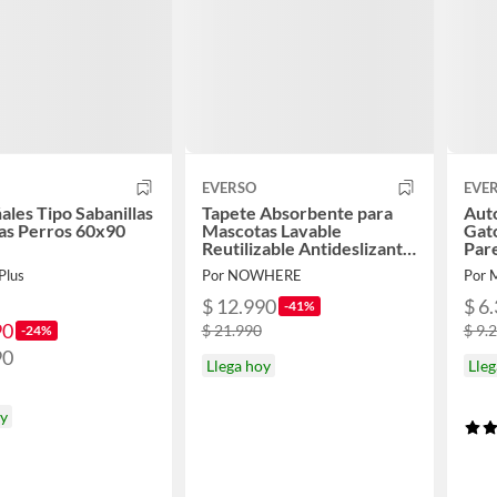
EVERSO
EVE
ales Tipo Sabanillas
Tapete Absorbente para
Aut
as Perros 60x90
Mascotas Lavable
Gato
Reutilizable Antideslizante
Par
2 Pack 61x61 cm
Plus
Por NOWHERE
Por M
$ 12.990
$ 6
-41%
90
$ 21.990
$ 9.
-24%
90
Llega hoy
Lleg
oy