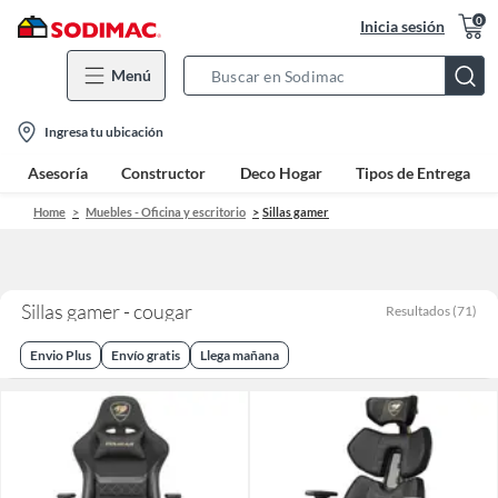
0
Inicia sesión
Menú
Search
Bar
location-
Ingresa tu ubicación
icon
Asesoría
Constructor
Deco Hogar
Tipos de Entrega
Home
Muebles - Oficina y escritorio
Sillas gamer
Sillas gamer - cougar
Resultados
(
71
)
Envio Plus
Envío gratis
Llega mañana