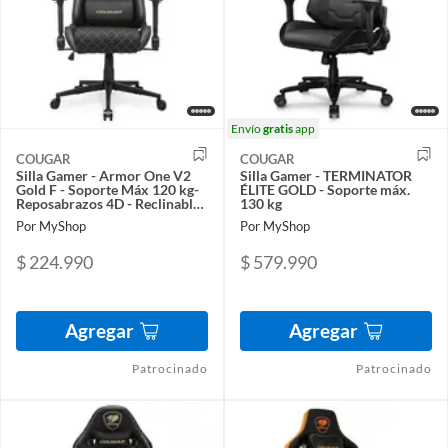
Envío
gratis
app
COUGAR
COUGAR
Silla Gamer - Armor One V2
Silla Gamer - TERMINATOR
Gold F - Soporte Máx 120 kg-
ÉLITE GOLD - Soporte máx.
Reposabrazos 4D - Reclinable
130 kg
155°
Por MyShop
Por MyShop
$ 224.990
$ 579.990
Agregar
Agregar
Patrocinado
Patrocinado