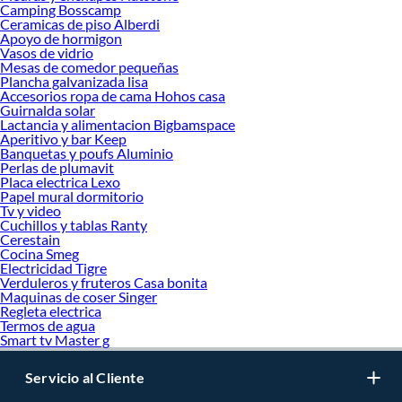
Camping Bosscamp
Ceramicas de piso Alberdi
Apoyo de hormigon
Vasos de vidrio
Mesas de comedor pequeñas
Plancha galvanizada lisa
Accesorios ropa de cama Hohos casa
Guirnalda solar
Lactancia y alimentacion Bigbamspace
Aperitivo y bar Keep
Banquetas y poufs Aluminio
Perlas de plumavit
Placa electrica Lexo
Papel mural dormitorio
Tv y video
Cuchillos y tablas Ranty
Cerestain
Cocina Smeg
Electricidad Tigre
Verduleros y fruteros Casa bonita
Maquinas de coser Singer
Regleta electrica
Termos de agua
Smart tv Master g
Servicio al Cliente