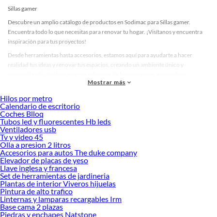
Sillas gamer
Descubre un amplio catálogo de productos en Sodimac para Sillas gamer.
Encuentra todo lo que necesitas para renovar tu hogar. ¡Visítanos y encuentra
inspiración para tus proyectos!
Desde herramientas hasta accesorios, estamos aquí para ayudarte a hacer
realidad tus ideas y renovar tus espacios, creando un ambiente único y
personalizado. Explora nuestra selección de herramientas, materiales y
Mostrar más
accesorios de calidad que te ayudarán a crear un espacio más tú.
Hilos por metro
Desde remodelaciones hasta proyectos de decoración, estamos aquí para hacer
Calendario de escritorio
tus ideas realidad. ¡Visítanos y encuentra todo lo que tenemos para ofrecerte en
Coches Blloq
Sillas gamer!
Tubos led y fluorescentes Hb leds
Ventiladores usb
Explora la variedad de productos de Sillas gamer en Sodimac
Tv y video 45
Olla a presion 2 litros
Herramientas, materiales y accesorios de calidad para tus proyectos y
Accesorios para autos The duke company
renovación de espacios. ¡Visítanos y descubre todo lo que tenemos para
Elevador de placas de yeso
ofrecerte!
Llave inglesa y francesa
Set de herramientas de jardineria
Encuentra una amplia variedad de productos de Sillas gamer en Sodimac.
Plantas de interior Viveros hijuelas
Encuentra todo lo necesario para tus proyectos de renovación y decoración.
Pintura de alto trafico
¡Visítanos y haz tus ideas realidad!
Linternas y lamparas recargables Irm
Base cama 2 plazas
Piedras y enchapes Natstone