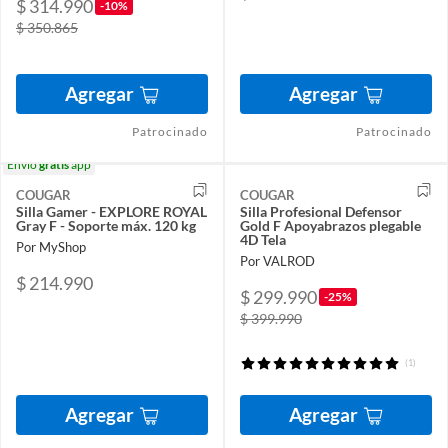
$ 314.990
-10%
$ 350.865
Agregar
Agregar
Patrocinado
Patrocinado
Envío
gratis
app
COUGAR
COUGAR
Silla Gamer - EXPLORE ROYAL
Silla Profesional Defensor
Gray F - Soporte máx. 120 kg
Gold F Apoyabrazos plegable
4D Tela
Por MyShop
Por VALROD
$ 214.990
$ 299.990
-25%
$ 399.990
(1)
Agregar
Agregar