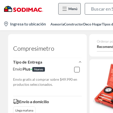
Menú
location-
Ingresa tu ubicación
Asesoría
Constructor
Deco Hogar
Tipos 
icon
Ordenar po
Recomend
Compresimetro
Tipo de Entrega
Nuevo
Envío gratis al comprar sobre $49.990 en
productos seleccionados.
Envío a domicilio
Llega mañana