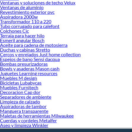
Ventanas y soluciones de techo Velux
Ventanas de aluminio
Revestimiento exterior pvc
Aspiradora 2000w
Transformador 110 a 220
Tubo corrugado para calefont
Colchones Cic
Terraja para hacer hilo
Esmeril angular Bosch
Aceite para cadena de motosierra
Duchas y cabinas Stretto
Cercos y enrejados Just home collection
Espejos de bano Sensi dacqua
Bombas presurizadoras
Bowls y asaderas Mason cash
Juguetes Learning resources
Muebles M design
Bicicletas Lubabycas
Muebles Furnitech
Decoracion Cap dor
Separadores de ambiente
Limpieza de calzado
Aspiradoras de tambor
Manguera transparente
Maletas de herramientas Milwaukee
Cuerdas y cordeles Metalfer
Aseo y limpieza Winkler