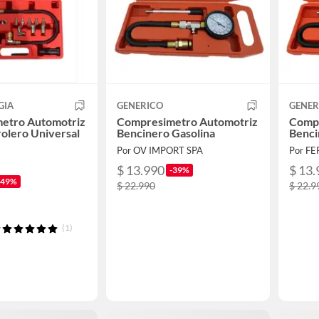
GIA
GENERICO
GENER
etro Automotriz
Compresimetro Automotriz
Compr
rolero Universal
Bencinero Gasolina
Benci
Por OV IMPORT SPA
Por F
$ 13.990
$ 13.
-39%
-49%
$ 22.990
$ 22.9
(1)