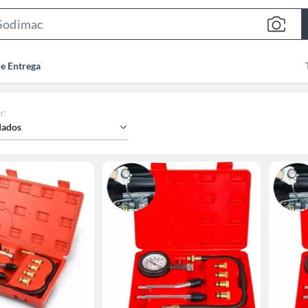
Search
Bar
de Entrega
r
:
ados