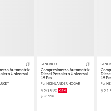
GENERICO
GENER
etro Automotriz
Compresimetro Automotriz
Compr
rolero Universal
Diesel Petrolero Universal
Diese
19 Pcs
19 Pc
ARKET
Por HIGHLANDER HOGAR
Por N
$ 20.990
$ 21.
-28%
$ 28.990