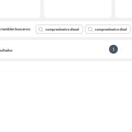
s también buscaron:
compresimetro diesel
compresimetro disel
1
sultados