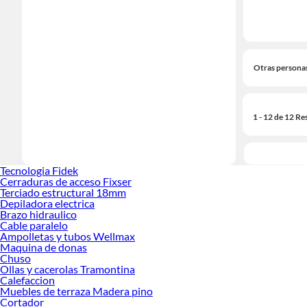
Otras persona
1 - 12 de 12 Re
Tecnologia Fidek
Cerraduras de acceso Fixser
Terciado estructural 18mm
Depiladora electrica
Brazo hidraulico
Cable paralelo
Ampolletas y tubos Wellmax
Maquina de donas
Chuso
Ollas y cacerolas Tramontina
Calefaccion
Muebles de terraza Madera pino
Cortador