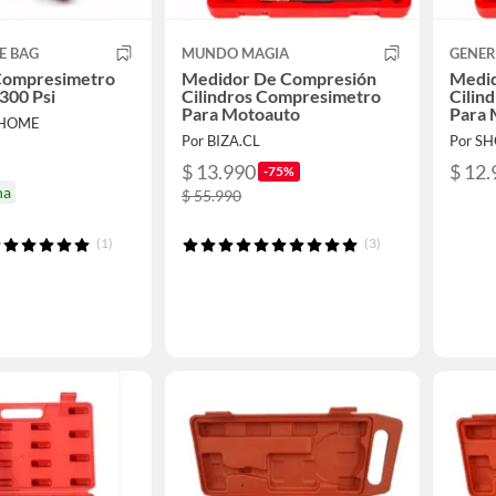
E BAG
MUNDO MAGIA
GENER
Compresimetro
Medidor De Compresión
Medid
300 Psi
Cilindros Compresimetro
Cilin
Para Motoauto
Para 
-HOME
Por BIZA.CL
Por S
$ 13.990
$ 12.
-75%
na
$ 55.990
(1)
(3)