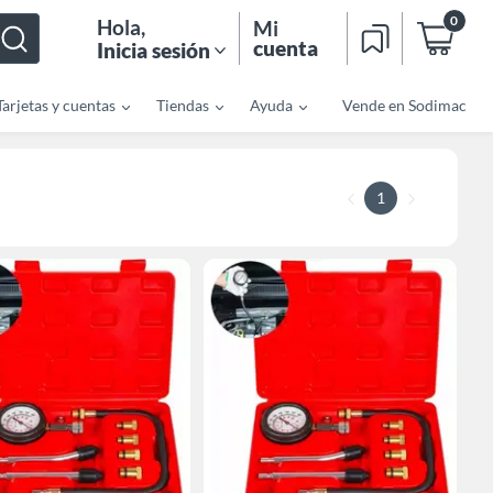
0
Hola
,
Mi
cuenta
Inicia sesión
Tarjetas y cuentas
Tiendas
Ayuda
Vende en Sodimac
1