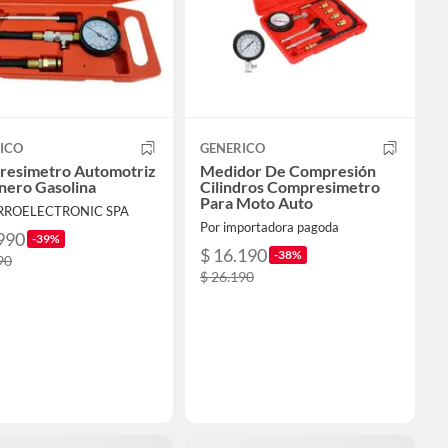
ICO
GENERICO
esimetro Automotriz
Medidor De Compresión
nero Gasolina
Cilindros Compresimetro
Para Moto Auto
ERROELECTRONIC SPA
Por importadora pagoda
990
-39%
$ 16.190
-38%
90
$ 26.190