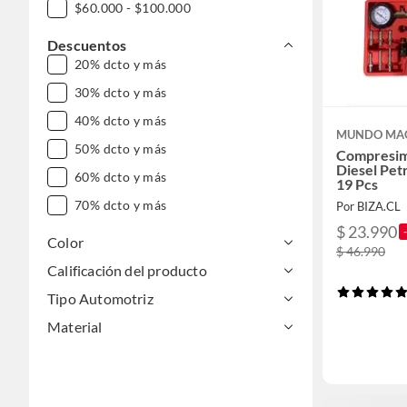
$60.000 - $100.000
Descuentos
20% dcto y más
30% dcto y más
40% dcto y más
MUNDO MA
50% dcto y más
Compresim
Diesel Pet
60% dcto y más
19 Pcs
70% dcto y más
Por BIZA.CL
$ 23.990
Color
$ 46.990
Calificación del producto
Tipo Automotriz
Material