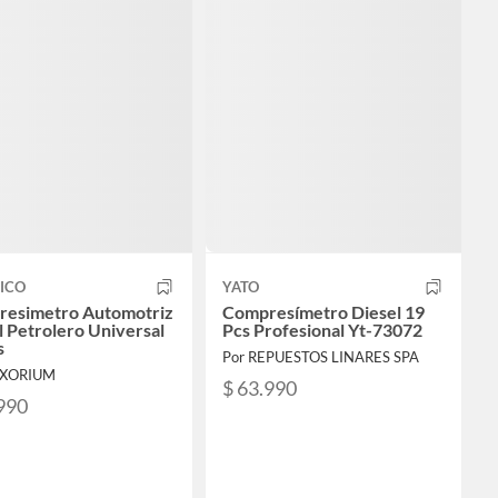
ICO
YATO
esimetro Automotriz
Compresímetro Diesel 19
l Petrolero Universal
Pcs Profesional Yt-73072
s
Por REPUESTOS LINARES SPA
EXORIUM
$ 63.990
990