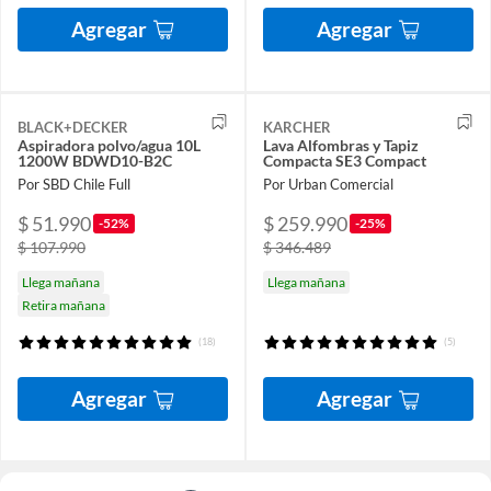
Agregar
Agregar
BLACK+DECKER
KARCHER
Aspiradora polvo/agua 10L
Lava Alfombras y Tapiz
1200W BDWD10-B2C
Compacta SE3 Compact
Por SBD Chile Full
Por Urban Comercial
$ 51.990
$ 259.990
-52%
-25%
$ 107.990
$ 346.489
Llega mañana
Llega mañana
Retira mañana
(18)
(5)
Agregar
Agregar