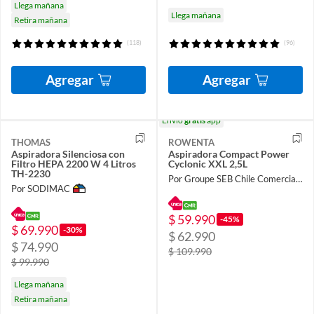
Llega mañana
Llega mañana
Retira mañana
(118)
(96)
Agregar
Agregar
Envío
gratis
app
THOMAS
ROWENTA
Aspiradora Silenciosa con
Aspiradora Compact Power
Filtro HEPA 2200 W 4 Litros
Cyclonic XXL 2,5L
TH-2230
Por Groupe SEB Chile Comercial Limitada
Por SODIMAC
$ 59.990
-45%
$ 69.990
-30%
$ 62.990
$ 74.990
$ 109.990
$ 99.990
Llega mañana
Retira mañana