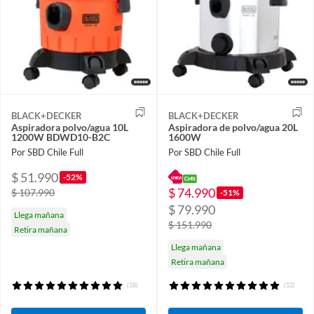
BLACK+DECKER
BLACK+DECKER
Aspiradora polvo/agua 10L
Aspiradora de polvo/agua 20L
1200W BDWD10-B2C
1600W
Por SBD Chile Full
Por SBD Chile Full
$ 51.990
-52%
$ 74.990
$ 107.990
-51%
$ 79.990
Llega mañana
$ 151.990
Retira mañana
Llega mañana
Retira mañana
(18)
(12)