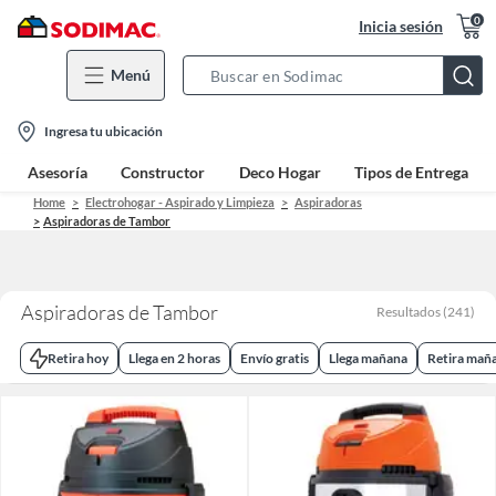
0
Inicia sesión
Menú
Search
Bar
location-
Ingresa tu ubicación
icon
Asesoría
Constructor
Deco Hogar
Tipos de Entrega
Home
Electrohogar - Aspirado y Limpieza
Aspiradoras
Aspiradoras de Tambor
Aspiradoras de Tambor
Resultados
(
241
)
Retira hoy
Llega en 2 horas
Envío gratis
Llega mañana
Retira mañ