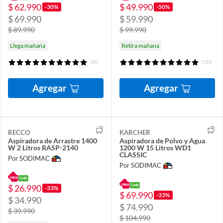
$ 62.990
$ 49.990
-30%
-50%
$ 69.990
$ 59.990
$ 89.990
$ 99.990
Llega mañana
Retira mañana
(24)
(133)
Agregar
Agregar
RECCO
KARCHER
Aspiradora de Arrastre 1400
Aspiradora de Polvo y Agua
W 2 Litros RASP-2140
1200 W 15 Litros WD1
CLASSIC
Por SODIMAC
Por SODIMAC
$ 26.990
-33%
$ 69.990
-33%
$ 34.990
$ 74.990
$ 39.990
$ 104.990