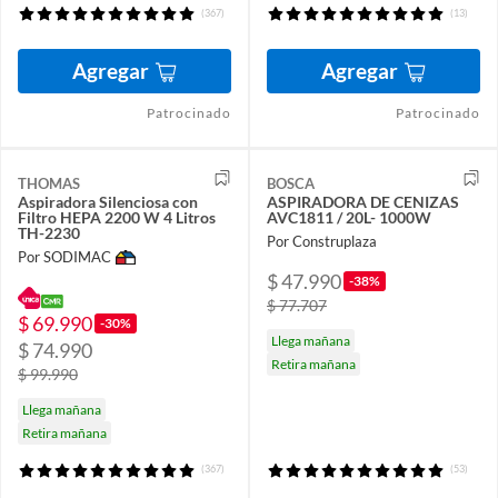
(367)
(13)
Agregar
Agregar
Patrocinado
Patrocinado
THOMAS
BOSCA
Aspiradora Silenciosa con
ASPIRADORA DE CENIZAS
Filtro HEPA 2200 W 4 Litros
AVC1811 / 20L- 1000W
TH-2230
Por Construplaza
Por SODIMAC
$ 47.990
-38%
$ 77.707
$ 69.990
-30%
Llega mañana
$ 74.990
Retira mañana
$ 99.990
Llega mañana
Retira mañana
(367)
(53)