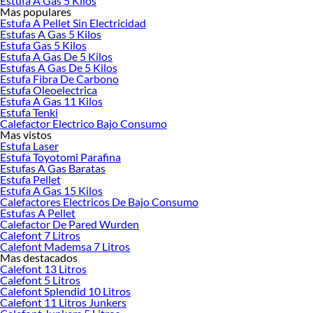
Estufa A Gas 5 Kilos
Mas populares
Estufa A Pellet Sin Electricidad
Estufas A Gas 5 Kilos
La
aspiradora de tambor
es la aliada perfecta para quienes buscan una limpieza
Estufa Gas 5 Kilos
Estufa A Gas De 5 Kilos
profunda y eficiente en espacios amplios o con alta demanda de suciedad.
Estufas A Gas De 5 Kilos
Gracias a su diseño robusto y su gran capacidad de almacenamiento, este tipo de
Estufa Fibra De Carbono
aspiradora de tambor
es ideal para hogares grandes, talleres, oficinas, obras o
Estufa Oleoelectrica
incluso uso industrial. En Sodimac, encuentras una amplia variedad de modelos
Estufa A Gas 11 Kilos
Estufa Tenki
de
aspiradora de tambor
, con diferentes capacidades, potencias y tecnologías,
Calefactor Electrico Bajo Consumo
provenientes de marcas reconocidas como Samsung, Thomas, Wurden, Ursus
Mas vistos
Trotter, Karcher, Sindelen y Stanley.
Estufa Laser
Estufa Toyotomi Parafina
Aspiradora
:
Estufas A Gas Baratas
Estufa Pellet
Una de las principales ventajas de la
aspiradora de tambor
es su depósito de gran
Estufa A Gas 15 Kilos
volumen, que permite aspirar polvo, tierra, restos de obra, líquidos y residuos
Calefactores Electricos De Bajo Consumo
sin necesidad de vaciar constantemente el contenedor. Además, muchos
Estufas A Pellet
modelos cuentan con ruedas multidireccionales y mangueras flexibles de largo
Calefactor De Pared Wurden
Calefont 7 Litros
alcance, lo que facilita la movilidad y el acceso a rincones difíciles. Algunos
Calefont Mademsa 7 Litros
equipos también integran función de soplado, filtros HEPA lavables y sistemas de
Mas destacados
recogida de cable automáticos, lo que mejora aún más su funcionalidad.
Calefont 13 Litros
Calefont 5 Litros
En términos de rendimiento, las
aspiradoras de tambor
ofrecen una potencia
Calefont Splendid 10 Litros
superior comparada con modelos tradicionales, lo que permite enfrentar
Calefont 11 Litros Junkers
limpiezas exigentes en menos tiempo. Gracias a su motor de alto desempeño,