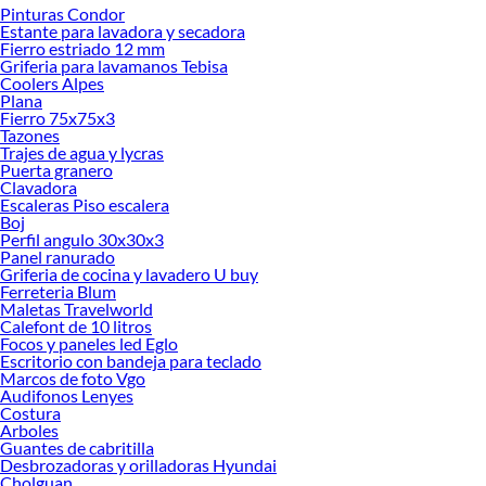
Pinturas Condor
Desde remodelaciones hasta proyectos de decoración, estamos aquí para hacer
Estante para lavadora y secadora
tus ideas realidad. ¡Visítanos y encuentra todo lo que tenemos para ofrecerte en
Fierro estriado 12 mm
Aspiradoras de Tambor!
Griferia para lavamanos Tebisa
Coolers Alpes
Explora la variedad de productos de Aspiradoras de Tambor en Sodimac
Plana
Fierro 75x75x3
Herramientas, materiales y accesorios de calidad para tus proyectos y
Tazones
renovación de espacios. ¡Visítanos y descubre todo lo que tenemos para
Trajes de agua y lycras
ofrecerte!
Puerta granero
Clavadora
Encuentra una amplia variedad de productos de Aspiradoras de Tambor en
Escaleras Piso escalera
Sodimac. Encuentra todo lo necesario para tus proyectos de renovación y
Boj
decoración. ¡Visítanos y haz tus ideas realidad!
Perfil angulo 30x30x3
Panel ranurado
Griferia de cocina y lavadero U buy
Ferreteria Blum
Maletas Travelworld
Calefont de 10 litros
Focos y paneles led Eglo
Escritorio con bandeja para teclado
Marcos de foto Vgo
Audifonos Lenyes
Costura
Arboles
Guantes de cabritilla
Desbrozadoras y orilladoras Hyundai
Cholguan