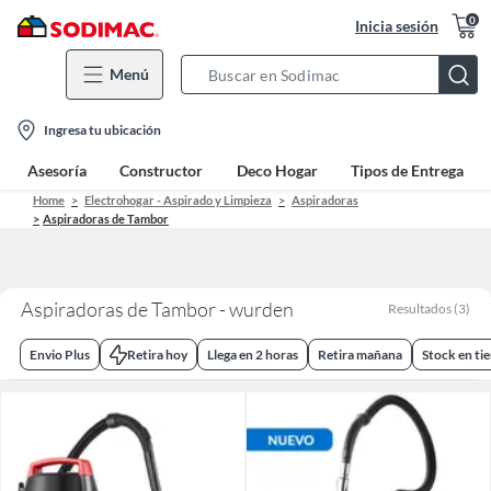
0
Inicia sesión
Menú
Search
Bar
location-
Ingresa tu ubicación
icon
Asesoría
Constructor
Deco Hogar
Tipos de Entrega
Home
Electrohogar - Aspirado y Limpieza
Aspiradoras
Aspiradoras de Tambor
Aspiradoras de Tambor - wurden
Resultados
(
3
)
Envio Plus
Retira hoy
Llega en 2 horas
Retira mañana
Stock en ti