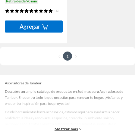
Retira desde 90 min
(33)
Agregar
1
Aspiradoras de Tambor
Descubre un amplio catálogo de productos en Sodimac para Aspiradoras de
Tambor. Encuentra todo lo que necesitas para renovar tu hogar. ¡Visítanos y
encuentra inspiración para tus proyectos!
Desde herramientas hasta accesorios, estamos aquí para ayudarte a hacer
realidad tus ideas y renovar tus espacios, creando un ambiente único y
personalizado. Explora nuestra selección de herramientas, materiales y
Mostrar más
accesorios de calidad que te ayudarán a crear un espacio más tú.