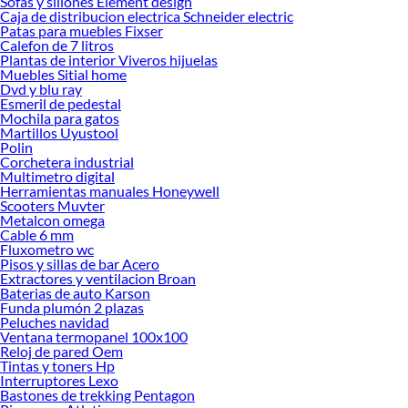
Sofas y sillones Element design
Caja de distribucion electrica Schneider electric
Encuentra una amplia variedad de productos de Aspiradoras de Tambor en
Patas para muebles Fixser
Sodimac. Encuentra todo lo necesario para tus proyectos de renovación y
Calefon de 7 litros
decoración. ¡Visítanos y haz tus ideas realidad!
Plantas de interior Viveros hijuelas
Muebles Sitial home
Dvd y blu ray
Esmeril de pedestal
Mochila para gatos
Martillos Uyustool
Polin
Corchetera industrial
Multimetro digital
Herramientas manuales Honeywell
Scooters Muvter
Metalcon omega
Cable 6 mm
Fluxometro wc
Pisos y sillas de bar Acero
Extractores y ventilacion Broan
Baterias de auto Karson
Funda plumón 2 plazas
Peluches navidad
Ventana termopanel 100x100
Reloj de pared Oem
Tintas y toners Hp
Interruptores Lexo
Bastones de trekking Pentagon