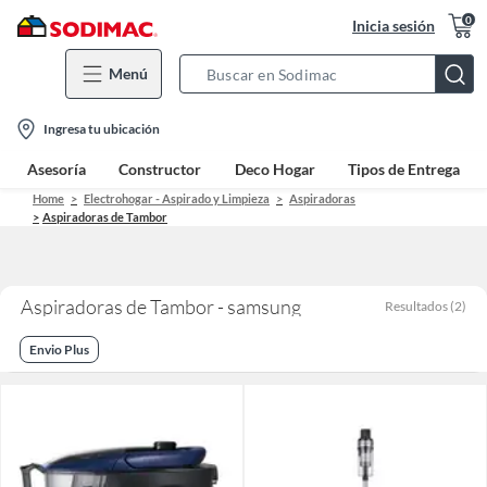
0
Inicia sesión
Menú
Search
Bar
location-
Ingresa tu ubicación
icon
Asesoría
Constructor
Deco Hogar
Tipos de Entrega
Home
Electrohogar - Aspirado y Limpieza
Aspiradoras
Aspiradoras de Tambor
Aspiradoras de Tambor - samsung
Resultados
(
2
)
Envio Plus