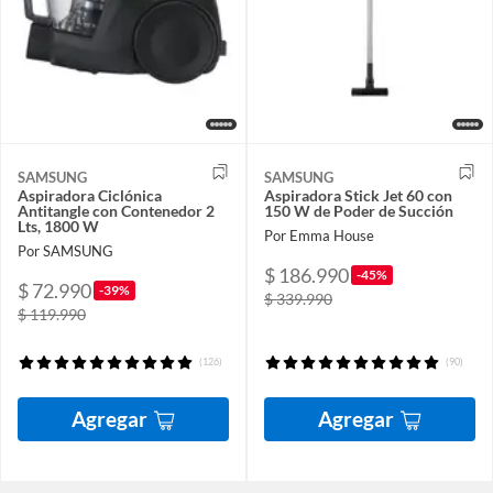
SAMSUNG
SAMSUNG
Aspiradora Ciclónica
Aspiradora Stick Jet 60 con
Antitangle con Contenedor 2
150 W de Poder de Succión
Lts, 1800 W
Por Emma House
Por SAMSUNG
$ 186.990
-45%
$ 72.990
-39%
$ 339.990
$ 119.990
(126)
(90)
Agregar
Agregar