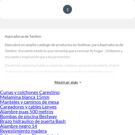
1
Aspiradoras de Tambor
Descubre un amplio catálogo de productos en Sodimac para Aspiradoras de
Tambor. Encuentra todo lo que necesitas para renovar tu hogar. ¡Visítanos y
encuentra inspiración para tus proyectos!
Desde herramientas hasta accesorios, estamos aquí para ayudarte a hacer
realidad tus ideas y renovar tus espacios, creando un ambiente único y
personalizado. Explora nuestra selección de herramientas, materiales y
Mostrar más
accesorios de calidad que te ayudarán a crear un espacio más tú.
Cunas y colchones Carestino
Desde remodelaciones hasta proyectos de decoración, estamos aquí para hacer
Melamina blanca 15mm
tus ideas realidad. ¡Visítanos y encuentra todo lo que tenemos para ofrecerte en
Manteles y caminos de mesa
Aspiradoras de Tambor!
Cargadores y cables Lenyes
Alambre puas 500 metros
Explora la variedad de productos de Aspiradoras de Tambor en Sodimac
Bombas de piscina Bestway
Brazo hidraulico de puerta Bash
Herramientas, materiales y accesorios de calidad para tus proyectos y
Alambre negro 14
renovación de espacios. ¡Visítanos y descubre todo lo que tenemos para
Revestimiento madera
ofrecerte!