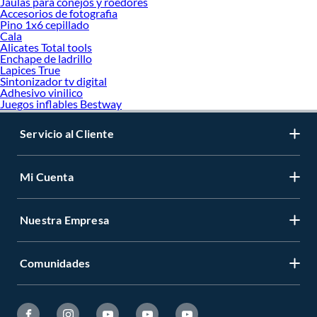
Jaulas para conejos y roedores
Accesorios de fotografia
Pino 1x6 cepillado
Cala
Alicates Total tools
Enchape de ladrillo
Lapices True
Sintonizador tv digital
Adhesivo vinilico
Juegos inflables Bestway
Servicio al Cliente
Mi Cuenta
Nuestra Empresa
Comunidades