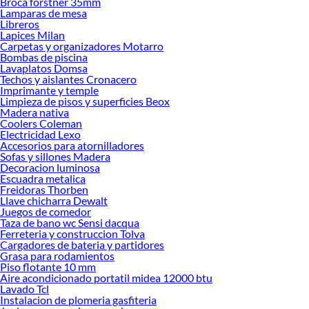
Broca forstner 35mm
Aspiradoras de Tambor!
Lamparas de mesa
Libreros
Explora la variedad de productos de Aspiradoras de Tambor en Sodimac
Lapices Milan
Carpetas y organizadores Motarro
Herramientas, materiales y accesorios de calidad para tus proyectos y
Bombas de piscina
renovación de espacios. ¡Visítanos y descubre todo lo que tenemos para
Lavaplatos Domsa
ofrecerte!
Techos y aislantes Cronacero
Imprimante y temple
Encuentra una amplia variedad de productos de Aspiradoras de Tambor en
Limpieza de pisos y superficies Beox
Sodimac. Encuentra todo lo necesario para tus proyectos de renovación y
Madera nativa
decoración. ¡Visítanos y haz tus ideas realidad!
Coolers Coleman
Electricidad Lexo
Accesorios para atornilladores
Sofas y sillones Madera
Decoracion luminosa
Escuadra metalica
Freidoras Thorben
Llave chicharra Dewalt
Juegos de comedor
Taza de bano wc Sensi dacqua
Ferreteria y construccion Tolva
Cargadores de bateria y partidores
Grasa para rodamientos
Piso flotante 10 mm
Aire acondicionado portatil midea 12000 btu
Lavado Tcl
Instalacion de plomeria gasfiteria