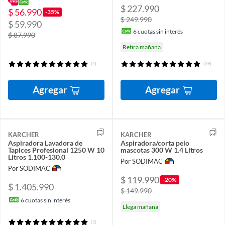
$ 227.990
$ 56.990
-35%
$ 249.990
$ 59.990
6
cuotas sin interés
$ 87.990
Retira mañana
(4)
(39)
Agregar
Agregar
KARCHER
KARCHER
Aspiradora Lavadora de
Aspiradora/corta pelo
Tapices Profesional 1250 W 10
mascotas 300 W 1.4 Litros
Litros 1.100-130.0
Por SODIMAC
Por SODIMAC
$ 119.990
-20%
$ 1.405.990
$ 149.990
6
cuotas sin interés
Llega mañana
(1)