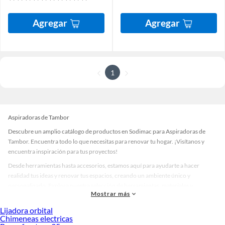
Agregar
Agregar
1
Aspiradoras de Tambor
Descubre un amplio catálogo de productos en Sodimac para Aspiradoras de
Tambor. Encuentra todo lo que necesitas para renovar tu hogar. ¡Visítanos y
encuentra inspiración para tus proyectos!
Desde herramientas hasta accesorios, estamos aquí para ayudarte a hacer
realidad tus ideas y renovar tus espacios, creando un ambiente único y
personalizado. Explora nuestra selección de herramientas, materiales y
Mostrar más
accesorios de calidad que te ayudarán a crear un espacio más tú.
Lijadora orbital
Desde remodelaciones hasta proyectos de decoración, estamos aquí para hacer
Chimeneas electricas
tus ideas realidad. ¡Visítanos y encuentra todo lo que tenemos para ofrecerte en