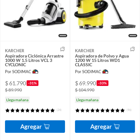
KARCHER
KARCHER
Aspiradora Ciclónica Arrastre
Aspiradora de Polvo y Agua
1000 W 1.5 Litros VCL 3
1200 W 15 Litros WD1
CYCLONIC
CLASSIC
Por SODIMAC
Por SODIMAC
$ 61.790
$ 69.990
-31%
-33%
$ 89.990
$ 104.990
Llega mañana
Llega mañana
(24)
(96)
Agregar
Agregar