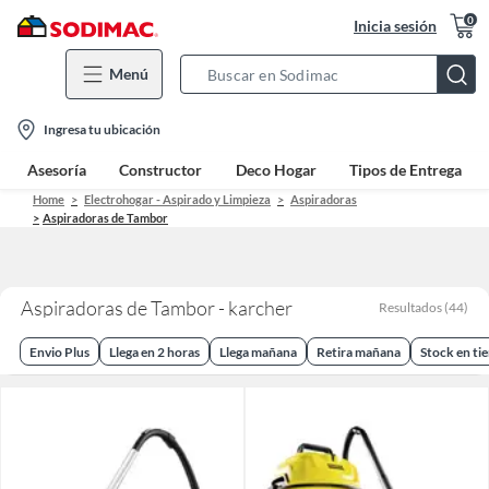
0
Inicia sesión
Menú
Search
Bar
location-
Ingresa tu ubicación
icon
Asesoría
Constructor
Deco Hogar
Tipos de Entrega
Home
Electrohogar - Aspirado y Limpieza
Aspiradoras
Aspiradoras de Tambor
Aspiradoras de Tambor - karcher
Resultados
(
44
)
Envio Plus
Llega en 2 horas
Llega mañana
Retira mañana
Stock en ti