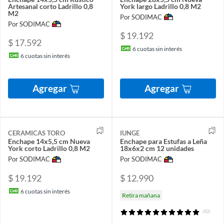
Artesanal corto Ladrillo 0,8
York largo Ladrillo 0,8 M2
M2
Por SODIMAC
Por SODIMAC
$ 19.192
$ 17.592
6
cuotas sin interés
6
cuotas sin interés
Agregar
Agregar
CERAMICAS TORO
IUNGE
Enchape 14x5,5 cm Nueva
Enchape para Estufas a Leña
York corto Ladrillo 0,8 M2
18x6x2 cm 12 unidades
Por SODIMAC
Por SODIMAC
$ 19.192
$ 12.990
6
cuotas sin interés
Retira mañana
(82)