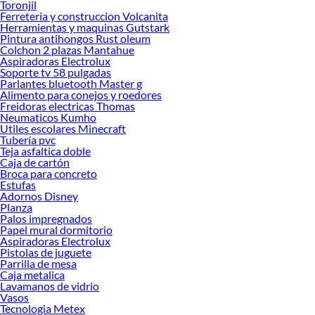
Toronjil
Ferreteria y construccion Volcanita
Herramientas y maquinas Gutstark
Pintura antihongos Rust oleum
Colchon 2 plazas Mantahue
Aspiradoras Electrolux
Soporte tv 58 pulgadas
Parlantes bluetooth Master g
Alimento para conejos y roedores
Freidoras electricas Thomas
Neumaticos Kumho
Utiles escolares Minecraft
Tubería pvc
Teja asfaltica doble
Caja de cartón
Broca para concreto
Estufas
Adornos Disney
Planza
Palos impregnados
Papel mural dormitorio
Aspiradoras Electrolux
Pistolas de juguete
Parrilla de mesa
Caja metalica
Lavamanos de vidrio
Vasos
Tecnologia Metex