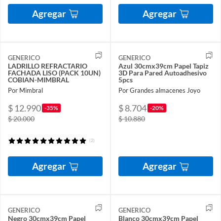
Agregar
Agregar
GENERICO
GENERICO
LADRILLO REFRACTARIO
Azul 30cmx39cm Papel Tapiz
FACHADA LISO (PACK 10UN)
3D Para Pared Autoadhesivo
COBIAN-MIMBRAL
5pcs
Por Mimbral
Por Grandes almacenes Joyo
$ 12.990
$ 8.704
-35%
-20%
$ 20.000
$ 10.880
(2)
Agregar
Agregar
GENERICO
GENERICO
Negro 30cmx39cm Papel
Blanco 30cmx39cm Papel