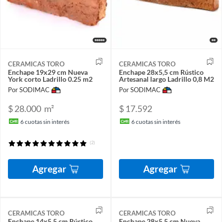
CERAMICAS TORO
CERAMICAS TORO
Enchape 19x29 cm Nueva
Enchape 28x5,5 cm Rústico
York corto Ladrillo 0.25 m2
Artesanal largo Ladrillo 0,8 M2
Por SODIMAC
Por SODIMAC
$ 28.000
m²
$ 17.592
6
cuotas sin interés
6
cuotas sin interés
(2)
Agregar
Agregar
CERAMICAS TORO
CERAMICAS TORO
Enchape 14x5,5 cm Rústico
Enchape 28x5,5 cm Nueva