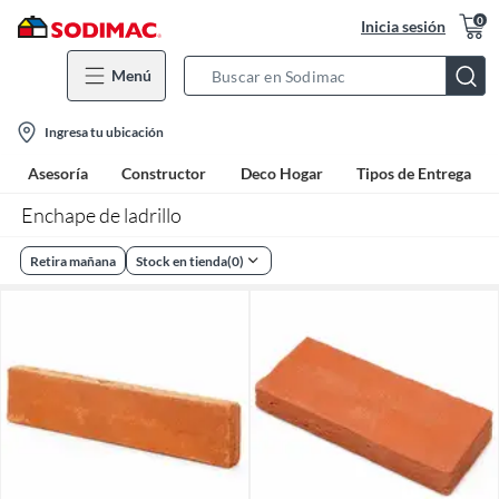
0
Inicia sesión
Menú
Search
Bar
location-
Ingresa tu ubicación
icon
Asesoría
Constructor
Deco Hogar
Tipos de Entrega
Enchape de ladrillo
Retira mañana
Stock en tienda
(
0
)