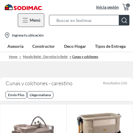
0
Inicia sesión
Menú
Search
Bar
location-
Ingresa tu ubicación
icon
Asesoría
Constructor
Deco Hogar
Tipos de Entrega
Home
Mundo Bebé - Dormitorio Bebé
Cunas y colchones
Cunas y colchones - carestino
Resultados
(
26
)
Envio Plus
Llega mañana