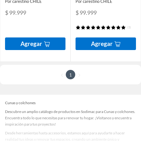
Por carestino CHILE
Por carestino CHILE
$ 99.999
$ 99.999
(1)
Agregar
Agregar
1
Cunas y colchones
Descubre un amplio catálogo de productos en Sodimac para Cunas y colchones.
Encuentra todo lo que necesitas para renovar tu hogar. ¡Visítanos y encuentra
inspiración para tus proyectos!
Desde herramientas hasta accesorios, estamos aquí para ayudarte a hacer
realidad tus ideas y renovar tus espacios, creando un ambiente único y