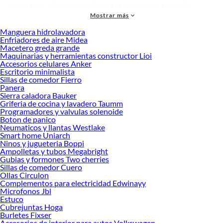
personalizado. Explora nuestra selección de herramientas, materiales y
Mostrar más
accesorios de calidad que te ayudarán a crear un espacio más tú.
Manguera hidrolavadora
Desde remodelaciones hasta proyectos de decoración, estamos aquí para hacer
Enfriadores de aire Midea
tus ideas realidad. ¡Visítanos y encuentra todo lo que tenemos para ofrecerte en
Macetero greda grande
Cunas y colchones!
Maquinarias y herramientas constructor Lioi
Accesorios celulares Anker
Explora la variedad de productos de Cunas y colchones en Sodimac
Escritorio minimalista
Sillas de comedor Fierro
Herramientas, materiales y accesorios de calidad para tus proyectos y
Panera
renovación de espacios. ¡Visítanos y descubre todo lo que tenemos para
Sierra caladora Bauker
ofrecerte!
Griferia de cocina y lavadero Taumm
Programadores y valvulas solenoide
Encuentra una amplia variedad de productos de Cunas y colchones en Sodimac.
Boton de panico
Encuentra todo lo necesario para tus proyectos de renovación y decoración.
Neumaticos y llantas Westlake
¡Visítanos y haz tus ideas realidad!
Smart home Uniarch
Ninos y jugueteria Boppi
Ampolletas y tubos Megabright
Gubias y formones Two cherries
Sillas de comedor Cuero
Ollas Circulon
Complementos para electricidad Edwinayy
Microfonos Jbl
Estuco
Cubrejuntas Hoga
Burletes Fixser
Accesorios de interior para autos Volkswagen