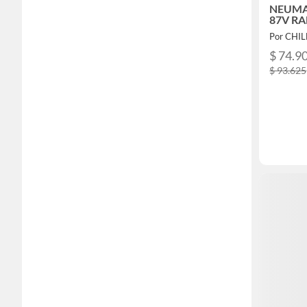
NEUMAT
87V RA
Por CHI
$ 74.9
$ 93.625