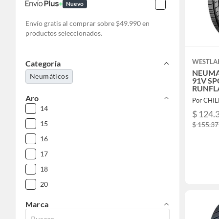
Nuevo
Envío gratis al comprar sobre $49.990 en
productos seleccionados.
WESTLA
Categoría
NEUMAT
Neumáticos
91V SP
RUNFL
Aro
Por CHI
14
$ 124.
15
$ 155.3
16
17
18
20
Marca