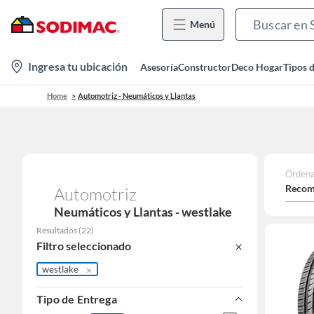
Menú
location-
Ingresa tu ubicación
Asesoría
Constructor
Deco Hogar
Tipos 
icon
Home
Automotriz - Neumáticos y Llantas
Ordena
Recom
Automotriz
Neumáticos y Llantas - westlake
Resultados
(
22
)
Filtro seleccionado
westlake
Tipo de Entrega