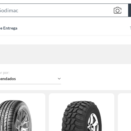
Search
Bar
de Entrega
r por
:
endados