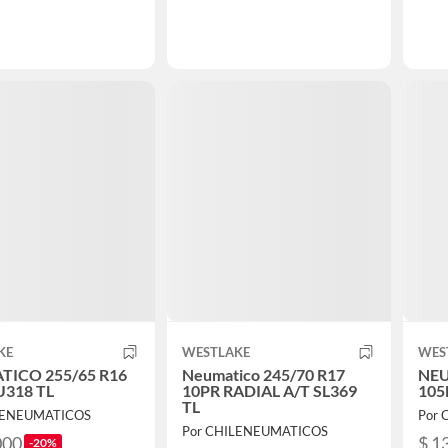
KE
WESTLAKE
WES
ICO 255/65 R16
Neumatico 245/70 R17
NEU
U318 TL
10PR RADIAL A/T SL369
105
TL
LENEUMATICOS
Por
Por CHILENEUMATICOS
000
$ 1
-20%