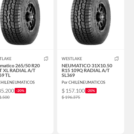
TLAKE
WESTLAKE
matico 265/50 R20
NEUMATICO 31X10.50
T XL RADIAL A/T
R15 109Q RADIAL A/T
69 TL
SL369
 CHILENEUMATICOS
Por CHILENEUMATICOS
85.200
$ 157.100
-20%
-20%
1.500
$ 196.375