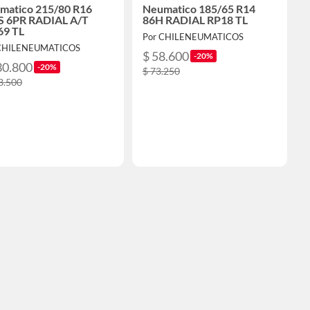
matico 215/80 R16
Neumatico 185/65 R14
S 6PR RADIAL A/T
86H RADIAL RP18 TL
69 TL
Por CHILENEUMATICOS
 CHILENEUMATICOS
$ 58.600
-20%
30.800
-20%
$ 73.250
3.500