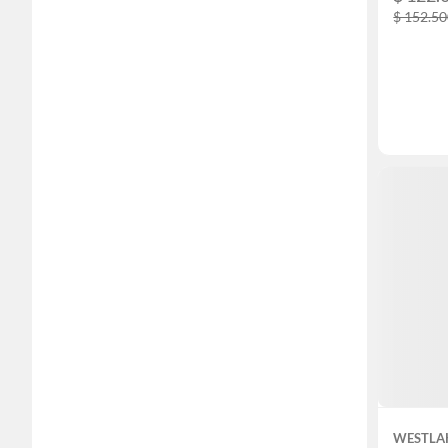
$ 152.5
WESTLA