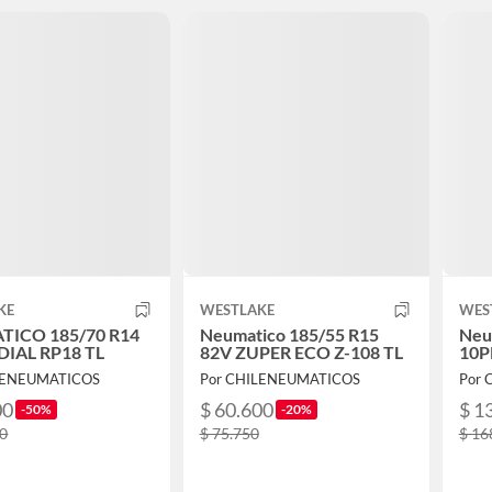
KE
WESTLAKE
WES
ICO 185/70 R14
Neumatico 185/55 R15
Neu
DIAL RP18 TL
82V ZUPER ECO Z-108 TL
10P
LENEUMATICOS
Por CHILENEUMATICOS
Por
00
$ 60.600
$ 1
-50%
-20%
00
$ 75.750
$ 16