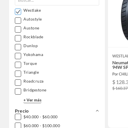
Westlake
Autostyle
Austone
Rockblade
Dunlop
Yokohama
WESTLA
Neumat
Torque
94W S
Triangle
Por CHI
Roadcruza
$ 128.
$ 160.3
Bridgestone
+ Ver más
Precio
$40.000 - $60.000
$60.000 - $100.000