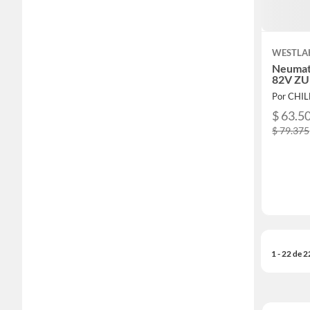
WESTLA
Neumat
82V ZU
Por CHI
$ 63.5
$ 79.375
1 - 22 de 