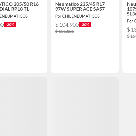
ICO 205/50 R16
Neumatico 235/45 R17
Neu
DIAL RP18 TL
97W SUPER ACE SA57
107
SL3
LENEUMATICOS
Por CHILENEUMATICOS
Por
00
$ 104.900
-20%
-20%
$ 1
$ 131.125
$ 16