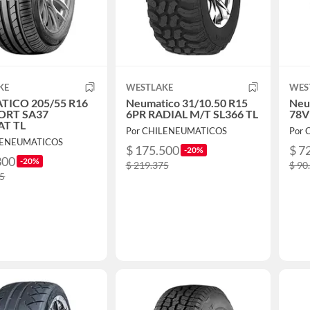
KE
WESTLAKE
WES
ICO 205/55 R16
Neumatico 31/10.50 R15
Neu
ORT SA37
6PR RADIAL M/T SL366 TL
78V
AT TL
Por CHILENEUMATICOS
Por
LENEUMATICOS
$ 175.500
$ 7
-20%
300
-20%
$ 219.375
$ 90
75