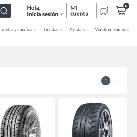
0
Hola
,
Mi
cuenta
Inicia sesión
Tarjetas y cuentas
Tiendas
Ayuda
Vende en Sodimac
1