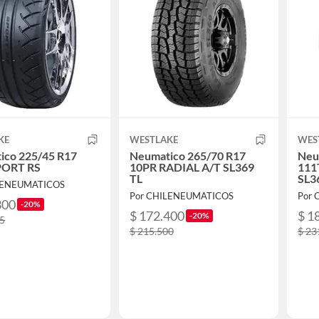
KE
WESTLAKE
WES
ico 225/45 R17
Neumatico 265/70 R17
Neu
PORT RS
10PR RADIAL A/T SL369
111
TL
SL3
LENEUMATICOS
Por CHILENEUMATICOS
Por
300
-20%
$ 172.400
$ 1
-20%
75
$ 215.500
$ 23