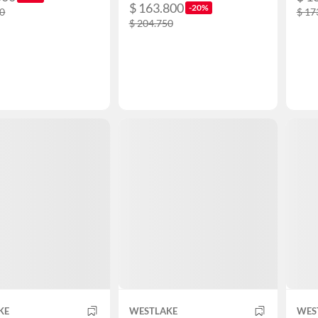
$ 163.800
-20%
00
$ 17
$ 204.750
KE
WESTLAKE
WES