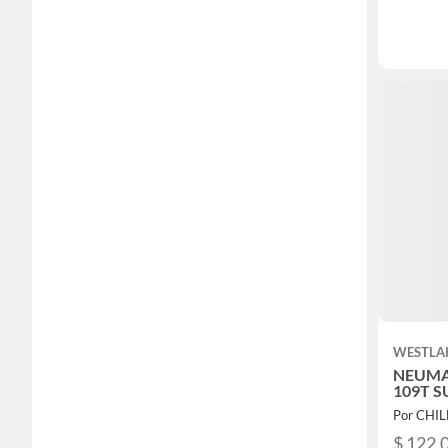
WESTLA
NEUMAT
109T S
Por CHI
$ 122.