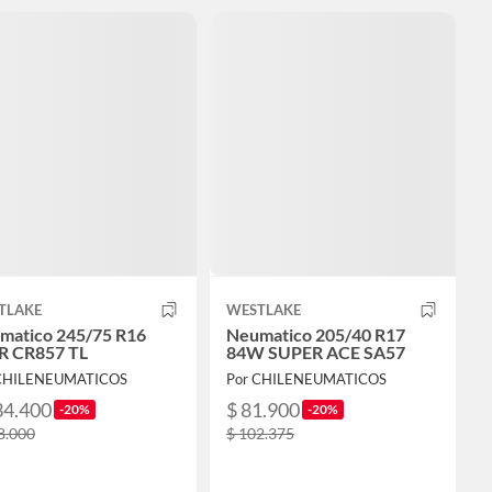
TLAKE
WESTLAKE
matico 245/75 R16
Neumatico 205/40 R17
R CR857 TL
84W SUPER ACE SA57
 CHILENEUMATICOS
Por CHILENEUMATICOS
34.400
$ 81.900
-20%
-20%
8.000
$ 102.375