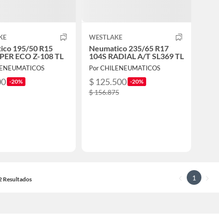
KE
WESTLAKE
ico 195/50 R15
Neumatico 235/65 R17
PER ECO Z-108 TL
104S RADIAL A/T SL369 TL
LENEUMATICOS
Por CHILENEUMATICOS
00
$ 125.500
-20%
-20%
$ 156.875
1
22 Resultados