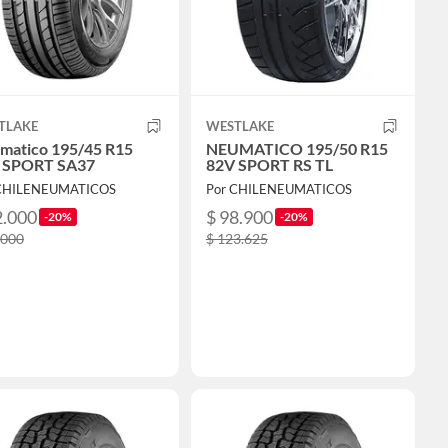
TLAKE
WESTLAKE
matico 195/45 R15
NEUMATICO 195/50 R15
 SPORT SA37
82V SPORT RS TL
 CHILENEUMATICOS
Por CHILENEUMATICOS
2.000
$ 98.900
-20%
-20%
.000
$ 123.625