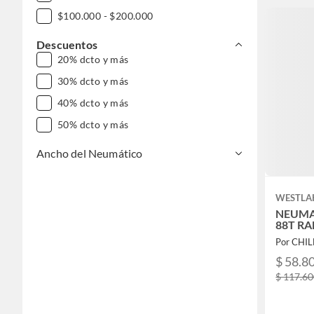
$100.000 - $200.000
Descuentos
20% dcto y más
30% dcto y más
40% dcto y más
50% dcto y más
Ancho del Neumático
WESTLA
NEUMAT
88T RA
Por CHI
$ 58.8
$ 117.6