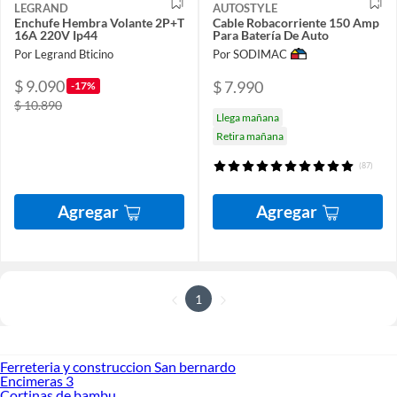
LEGRAND
AUTOSTYLE
Enchufe Hembra Volante 2P+T
Cable Robacorriente 150 Amp
16A 220V Ip44
Para Batería De Auto
Por Legrand Bticino
Por SODIMAC
$ 9.090
$ 7.990
-17%
$ 10.890
Llega mañana
Retira mañana
(87)
Agregar
Agregar
1
Ferreteria y construccion San bernardo
Encimeras 3
Cortinas de bambu