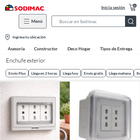
0
Inicia sesión
Menú
Search
Bar
location-
Ingresa tu ubicación
icon
Asesoría
Constructor
Deco Hogar
Tipos de Entrega
Enchufe exterior
Envio Plus
Llega en 2 horas
Llega hoy
Envío gratis
Llega mañana
R