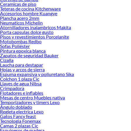
Ceramicas de piso
Teteras de cocina Kitchenware
Accesorios hombre Kuangye
Plancha acero 2mm
Neumaticos Michelin
Atornilladores inalambricos Makita
Porta capsulas dolce gusto
Pisos y revestimientos Porcelanite
Motobombas Redbo
Sofas Poliéster
Pintura epoxica blanca
Zapatos de seguridad Bauker
Cizalla
Laucha para destapar
Hojas y arcos de sierra
Espuma expansiva y poliuretano Sika
Colchon 1 plaza Cic
Llaves de agua Nibsa
Crimpadora
Flotadores e inflables
Mesas de centro Muebles nativa
Temporizadores y timers Lexo
Ángulo doblado
Regleta electrica Lexo
Gatos Fancy feast
Tecnologia Fonemax
Camas 2 plazas Cic
Esquineros de madera