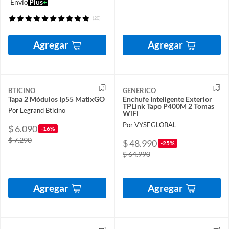
Envío
Plus
+
(20)
Agregar
Agregar
BTICINO
GENERICO
Tapa 2 Módulos Ip55 MatixGO
Enchufe Inteligente Exterior
TPLink Tapo P400M 2 Tomas
Por Legrand Bticino
WiFi
Por VYSEGLOBAL
$ 6.090
-16%
$ 7.290
$ 48.990
-25%
$ 64.990
Agregar
Agregar