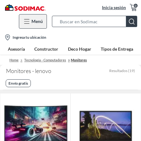
0
Inicia sesión
Menú
Search
Bar
location-
Ingresa tu ubicación
icon
Asesoría
Constructor
Deco Hogar
Tipos de Entrega
Home
Tecnología - Computadores
Monitores
Monitores - lenovo
Resultados
(
19
)
Envío gratis