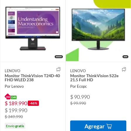
LENOVO
LENOVO
Monitor ThinkVision T24D-40
Monitor ThinkVision S22e
FHD WLED 238
21.5 Full HD
Por Lenovo
Por Ecopc
$ 90.990
$ 189.990
$ 99.990
-46%
$ 199.990
$ 349.990
Agregar
Envío
gratis