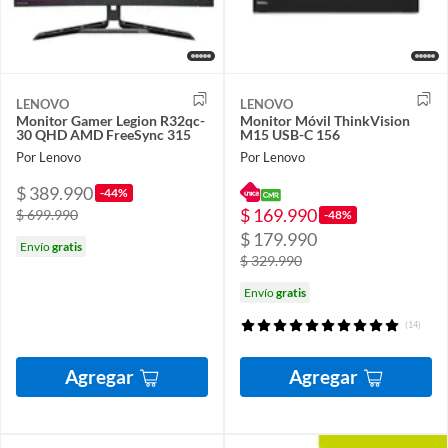
LENOVO
LENOVO
Monitor Gamer Legion R32qc-
Monitor Móvil ThinkVision
30 QHD AMD FreeSync 315
M15 USB-C 156
Por Lenovo
Por Lenovo
$ 389.990
-44%
$ 169.990
$ 699.990
-48%
$ 179.990
Envío
gratis
$ 329.990
Envío
gratis
(14)
Agregar
Agregar