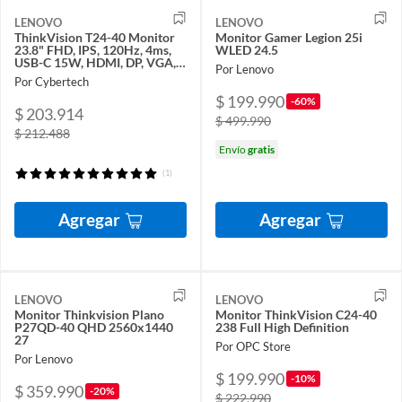
LENOVO
LENOVO
ThinkVision T24-40 Monitor
Monitor Gamer Legion 25i
23.8" FHD, IPS, 120Hz, 4ms,
WLED 24.5
USB-C 15W, HDMI, DP, VGA,
Por Lenovo
Pivote
Por Cybertech
$ 199.990
-60%
$ 203.914
$ 499.990
$ 212.488
Envío
gratis
(1)
Agregar
Agregar
LENOVO
LENOVO
Monitor Thinkvision Plano
Monitor ThinkVision C24-40
P27QD-40 QHD 2560x1440
238 Full High Definition
27
Por OPC Store
Por Lenovo
$ 199.990
-10%
$ 359.990
-20%
$ 222.990