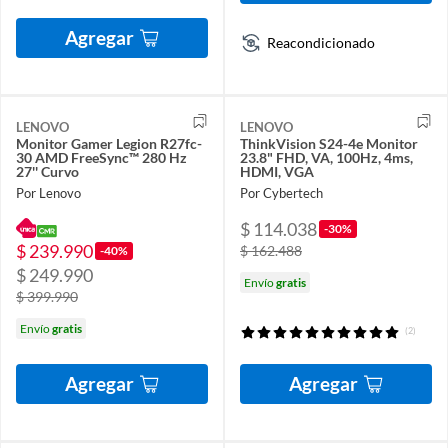
Agregar
Reacondicionado
LENOVO
LENOVO
Monitor Gamer Legion R27fc-
ThinkVision S24-4e Monitor
30 AMD FreeSync™ 280 Hz
23.8" FHD, VA, 100Hz, 4ms,
27'' Curvo
HDMI, VGA
Por Lenovo
Por Cybertech
$ 114.038
-30%
$ 239.990
$ 162.488
-40%
$ 249.990
Envío
gratis
$ 399.990
Envío
gratis
(2)
Agregar
Agregar