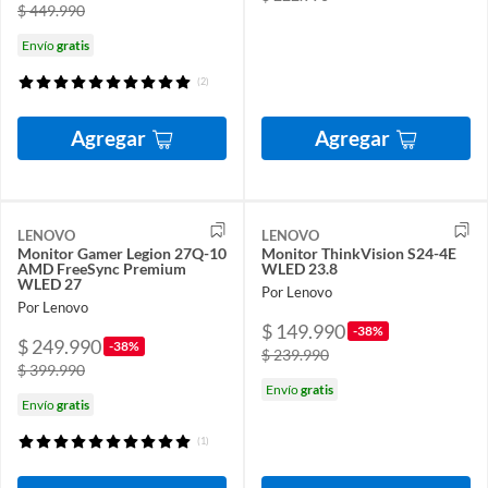
$ 449.990
Envío
gratis
(2)
Agregar
Agregar
LENOVO
LENOVO
Monitor Gamer Legion 27Q-10
Monitor ThinkVision S24-4E
AMD FreeSync Premium
WLED 23.8
WLED 27
Por Lenovo
Por Lenovo
$ 149.990
-38%
$ 249.990
-38%
$ 239.990
$ 399.990
Envío
gratis
Envío
gratis
(1)