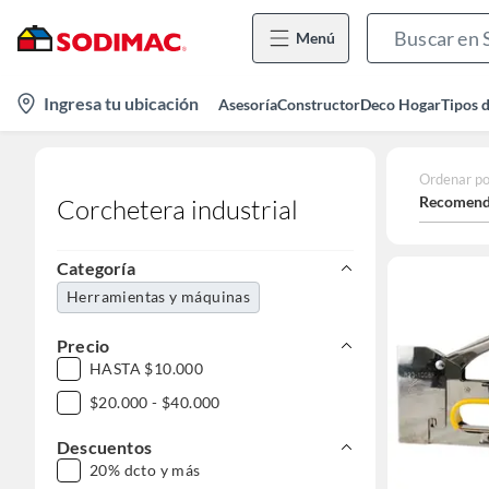
Menú
location-
Ingresa tu ubicación
Asesoría
Constructor
Deco Hogar
Tipos 
icon
Ordenar po
Recomend
Corchetera industrial
Categoría
Herramientas y máquinas
Precio
HASTA $10.000
$20.000 - $40.000
Descuentos
20% dcto y más