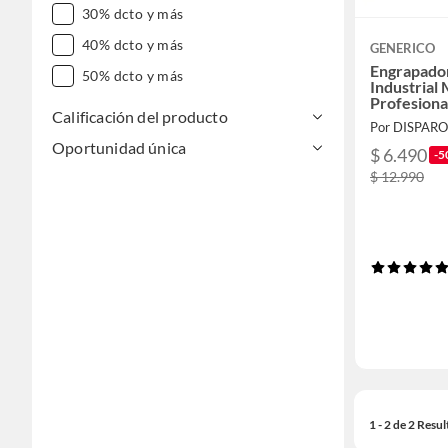
30% dcto y más
40% dcto y más
GENERICO
Engrapado
50% dcto y más
Industrial
Profesiona
Calificación del producto
Por DISPARO
Oportunidad única
$ 6.490
-5
$ 12.990
1 - 2 de 2 Resu