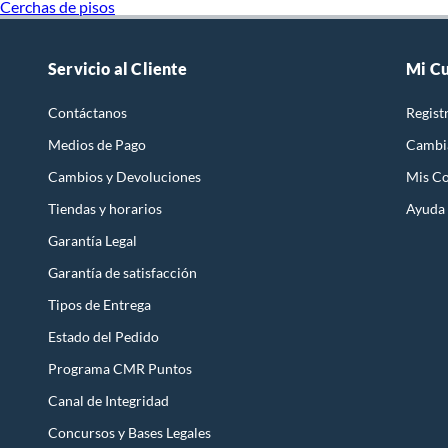
Cerchas de pisos
Caja de
Motosie
Remach
Pistola 
Servicio al Cliente
Mi C
Pulidor
Pistola 
Contáctanos
Regist
Materia
Huinch
Medios de Pago
Cambi
Llave d
Llave al
Cambios y Devoluciones
Mis C
Coleto 
Tiendas y horarios
Ayuda
Caja pa
Cepillo 
Garantía Legal
Esmeril
Taladro
Garantía de satisfacción
Taladro
Inglete
Tipos de Entrega
Taladro
Estado del Pedido
Taladro
Taladro 
Programa CMR Puntos
Taladro 
Genera
Canal de Integridad
Más productos
Concursos y Bases Legales
Betoner