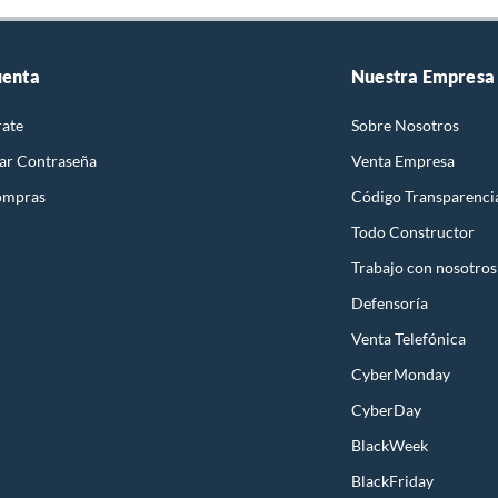
 herramienta y organizadores
rra
adora
y llave de impacto
uenta
Nuestra Empresa
a
de clavos
rate
Sobre Nosotros
les de construcción
a
ar Contraseña
Venta Empresa
e impacto
len
ompras
Código Transparenci
porta herramientas
Todo Constructor
ra herramientas
eléctrico
Trabajo con nosotros
 angular
s
Defensoría
 inalámbrico
adora
Venta Telefónica
 percutor
 inalámbrico percutor
CyberMonday
atornillador
CyberDay
inalámbrico atornillador
dor Bauker
BlackWeek
 con increíbles ofertas:
BlackFriday
as