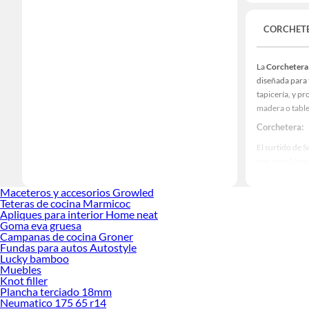
CORCHET
La
Corchetera 
diseñada para 
tapicería, y p
madera o table
Corchetera:
El surtido de 
con metal (ace
modelos manual
aumenta su util
Maceteros y accesorios Growled
Teteras de cocina Marmicoc
Neumáticas, qu
Apliques para interior Home neat
volumen, siend
Goma eva gruesa
Campanas de cocina Groner
Independientem
Fundas para autos Autostyle
de alta resist
Lucky bamboo
en el material
Muebles
en tipo y tama
Knot filler
Plancha terciado 18mm
Más productos
Neumatico 175 65 r14