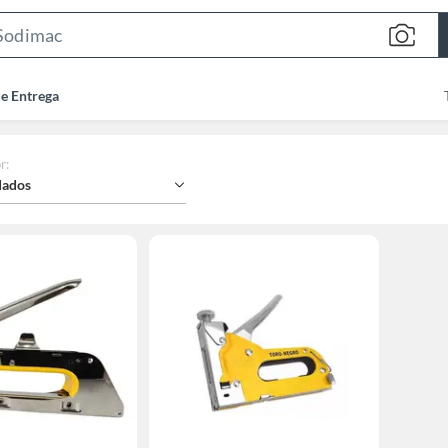
Search
Bar
de Entrega
r
:
ados