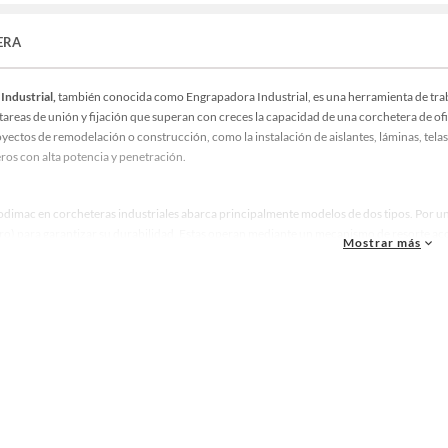
ERA
Industrial,
también conocida como Engrapadora Industrial, es una herramienta de trabaj
tareas de unión y fijación que superan con creces la capacidad de una corchetera de of
royectos de remodelación o construcción, como la instalación de aislantes, láminas, tela
ros con alta potencia y penetración.
Sodimac en corcheteras industriales abarca principalmente modelos de dos tipos. Por u
ro) para garantizar su durabilidad. Estas operan mediante un mecanismo de resorte acc
Mostrar más
es son versátiles, a menudo clasificados como "3 en 1" porque pueden utilizar grapas d
idad en tapicería y otros proyectos con diversas necesidades de fijación. Por otro lado,
e son menos comunes para el bricolaje doméstico, pero que proporcionan una velocida
o ideales para el montaje rápido de revestimientos y estructuras ligeras.
ente del mecanismo de disparo, la característica más crítica de cualquier
corchetera 
encia y calibres gruesos (como el Tipo 53 o similares), con longitudes de pierna que 
 base. Aunque la compra de la herramienta en Sodimac suele incluir un paquete inicial, e
ño con el modelo específico de su
corchetera
, garantizando así un rendimiento óptimo y
 con increíbles ofertas: