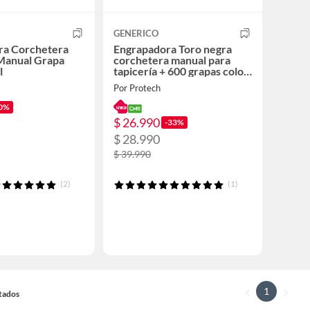
GENERICO
ra Corchetera
Engrapadora Toro negra
 Manual Grapa
corchetera manual para
l
tapicería + 600 grapas color
negro
Por Protech
0%
$ 26.990
-33%
$ 28.990
$ 39.990
(2)
(1)
1
ltados