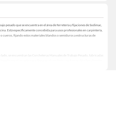
o pesado que se encuentra en el área de ferretería y fijaciones de Sodimac,
icina. Está específicamente concebida para usos profesionales en carpintería,
s o cueros, fijando estos materiales blandos o semiduros a estructuras de
n lado, se encuentran las Corcheteras Manuales de Trabajo Pesado, fabricadas
ionado por el usuario para disparar el corchete con fuerza. Muchos de estos
e corona estrecha, grapas en forma de U (clavos U) y clavos rectos, lo que
 la oferta para el profesional también incluye Corcheteras Eléctricas y
d de disparo y potencia muy superiores para trabajos continuos o de gran
industrial
es el tipo y tamaño de la grapa que utiliza. Los corchetes deben ser
varían generalmente de 4 mm hasta 14 mm, asegurando una penetración adecuada
s esencial que el cliente adquiera suministros de grapas que sean compatibles
 una fijación profesional en sus proyectos más exigentes.