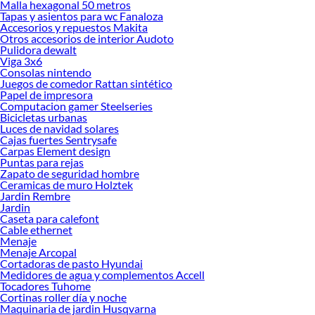
Malla hexagonal 50 metros
Herrami
Tapas y asientos para wc Fanaloza
Herrami
Accesorios y repuestos Makita
Herrami
Otros accesorios de interior Audoto
Herrami
Pulidora dewalt
Maquina
Viga 3x6
Caja de
Consolas nintendo
Juegos de comedor Rattan sintético
Huinch
Papel de impresora
Coleto 
Computacion gamer Steelseries
Sierra
Bicicletas urbanas
Sierra c
Luces de navidad solares
Sierra 
Cajas fuertes Sentrysafe
Sierra s
Carpas Element design
Esmeril
Puntas para rejas
Lijadora
Zapato de seguridad hombre
Ceramicas de muro Holztek
Lijadora
Jardin Rembre
Lijadora
Jardin
Cautín
Caseta para calefont
Fresado
Cable ethernet
Pistola 
Menaje
Inglete
Menaje Arcopal
Cepillo 
Cortadoras de pasto Hyundai
Generad
Medidores de agua y complementos Accell
Tocadores Tuhome
Compres
Cortinas roller día y noche
Herrami
Maquinaria de jardin Husqvarna
Herrami