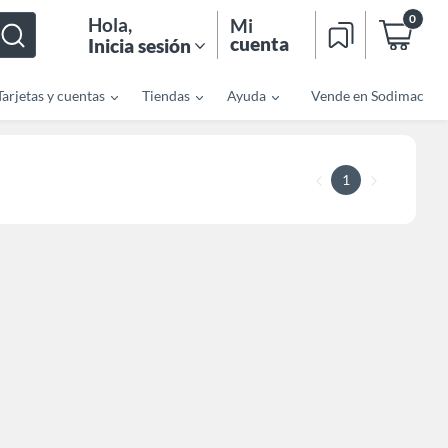
0
Hola
,
Mi
cuenta
Inicia sesión
Tarjetas y cuentas
Tiendas
Ayuda
Vende en Sodimac
1