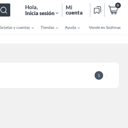
0
Hola
,
Mi
cuenta
Inicia sesión
Tarjetas y cuentas
Tiendas
Ayuda
Vende en Sodimac
1