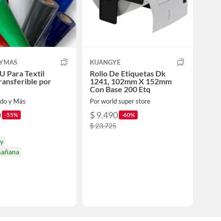
YMAS
KUANGYE
PU Para Textil
Rollo De Etiquetas Dk
ansferible por
1241, 102mm X 152mm
Con Base 200 Etq
odo y Más
Por world super store
0
$ 9.490
-55%
-60%
$ 23.725
oy
mañana