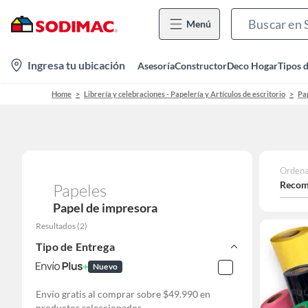
Menú
location-
Ingresa tu ubicación
Asesoría
Constructor
Deco Hogar
Tipos 
icon
Home
Librería y celebraciones - Papelería y Artículos de escritorio
Pa
Ordena
Recom
Papeles
Papel de impresora
Resultados
(
2
)
Tipo de Entrega
Nuevo
Envío gratis al comprar sobre $49.990 en
productos seleccionados.