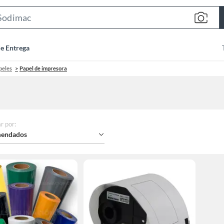
Search
Bar
de Entrega
peles
Papel de impresora
r por
:
endados