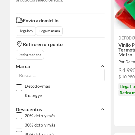
Envío a domicilio
Llega hoy
Llega mañana
DETODO
Retiro en un punto
Vinilo 
Termotr
Metro
Retira mañana
Por De t
Marca
$ 4.99
$ 10.980
Detodoymas
Llega h
Retira 
Kuangye
Descuentos
20% dcto y más
30% dcto y más
40% dcto y más