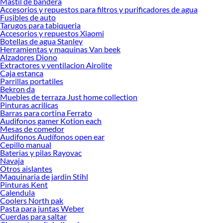
Mastil de bandera
Medidores de Agua y Complementos!
Accesorios y repuestos para filtros y purificadores de agua
Fusibles de auto
Explora la variedad de productos de Medidores de Agua y
Tarugos para tabiqueria
Complementos en Sodimac
Accesorios y repuestos Xiaomi
Botellas de agua Stanley
Herramientas, materiales y accesorios de calidad para tus proyectos y
Herramientas y maquinas Van beek
renovación de espacios. ¡Visítanos y descubre todo lo que tenemos para
Alzadores Diono
ofrecerte!
Extractores y ventilacion Airolite
Caja estanca
Encuentra una amplia variedad de productos de Medidores de Agua y
Parrillas portatiles
Complementos en Sodimac. Encuentra todo lo necesario para tus proyectos de
Bekron da
Muebles de terraza Just home collection
renovación y decoración. ¡Visítanos y haz tus ideas realidad!
Pinturas acrilicas
Barras para cortina Ferrato
Audifonos gamer Kotion each
Mesas de comedor
Audifonos Audífonos open ear
Cepillo manual
Baterias y pilas Rayovac
Navaja
Otros aislantes
Maquinaria de jardin Stihl
Pinturas Kent
Calendula
Coolers North pak
Pasta para juntas Weber
Cuerdas para saltar