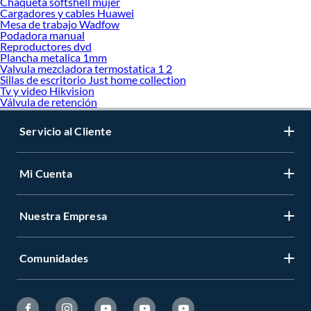
Chaqueta softshell mujer
Cargadores y cables Huawei
Mesa de trabajo Wadfow
Podadora manual
Reproductores dvd
Plancha metalica 1mm
Valvula mezcladora termostatica 1 2
Sillas de escritorio Just home collection
Tv y video Hikvision
Válvula de retención
Servicio al Cliente
Mi Cuenta
Nuestra Empresa
Comunidades