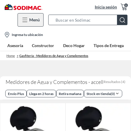
0
Inicia sesión
Menú
Search
Bar
location-
Ingresa tu ubicación
icon
Asesoría
Constructor
Deco Hogar
Tipos de Entrega
Home
Gasfitería - Medidores de Agua y Complementos
Medidores de Agua y Complementos - accell
Resultados
(
4
)
Envio Plus
Llega en 2 horas
Retira mañana
Stock en tienda
(
0
)