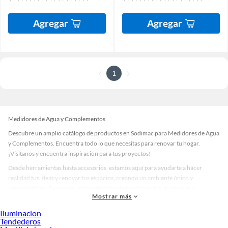
Agregar
Agregar
1
Medidores de Agua y Complementos
Descubre un amplio catálogo de productos en Sodimac para Medidores de Agua
y Complementos. Encuentra todo lo que necesitas para renovar tu hogar.
¡Visítanos y encuentra inspiración para tus proyectos!
Desde herramientas hasta accesorios, estamos aquí para ayudarte a hacer
realidad tus ideas y renovar tus espacios, creando un ambiente único y
personalizado. Explora nuestra selección de herramientas, materiales y
Mostrar más
accesorios de calidad que te ayudarán a crear un espacio más tú.
Iluminacion
Desde remodelaciones hasta proyectos de decoración, estamos aquí para hacer
Tendederos
tus ideas realidad. ¡Visítanos y encuentra todo lo que tenemos para ofrecerte en