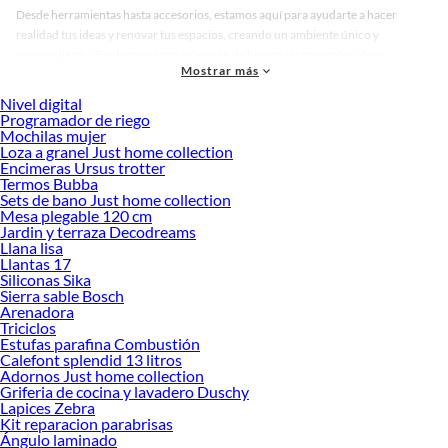
Desde herramientas hasta accesorios, estamos aquí para ayudarte a hacer
realidad tus ideas y renovar tus espacios, creando un ambiente único y
personalizado. Explora nuestra selección de herramientas, materiales y
Mostrar más
accesorios de calidad que te ayudarán a crear un espacio más tú.
Nivel digital
Desde remodelaciones hasta proyectos de decoración, estamos aquí para hacer
Programador de riego
tus ideas realidad. ¡Visítanos y encuentra todo lo que tenemos para ofrecerte en
Mochilas mujer
Audífonos!
Loza a granel Just home collection
Encimeras Ursus trotter
Explora la variedad de productos de Audífonos en Sodimac
Termos Bubba
Sets de bano Just home collection
Herramientas, materiales y accesorios de calidad para tus proyectos y
Mesa plegable 120 cm
renovación de espacios. ¡Visítanos y descubre todo lo que tenemos para
Jardin y terraza Decodreams
ofrecerte!
Llana lisa
Llantas 17
Encuentra una amplia variedad de productos de Audífonos en Sodimac.
Siliconas Sika
Encuentra todo lo necesario para tus proyectos de renovación y decoración.
Sierra sable Bosch
¡Visítanos y haz tus ideas realidad!
Arenadora
Triciclos
Estufas parafina Combustión
Calefont splendid 13 litros
Adornos Just home collection
Griferia de cocina y lavadero Duschy
Lapices Zebra
Kit reparacion parabrisas
Ángulo laminado