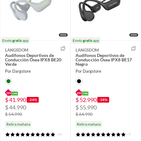
Envío
gratis
app
Envío
gratis
app
LANGSDOM
LANGSDOM
Audifonos Deportivos de
Audifonos Deportivos de
Conducción Ósea IPX8 BE20
Conducción Ósea IPX8 BE17
Verde
Negro
Por Dargstore
Por Dargstore
$ 41.990
$ 52.990
-24%
-18%
$ 44.990
$ 55.990
$ 54.990
$ 64.990
Retira mañana
Retira mañana
(11)
(7)