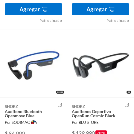
Agregar
Agregar
Patrocinado
Patrocinado
SHOKZ
SHOKZ
Audífono Bluetooth
Audífonos Deportivo
Openmove Blue
OpenRun Cosmic Black
Por SODIMAC
Por BLU STORE
$ 129.990
$ 84.990
-13%