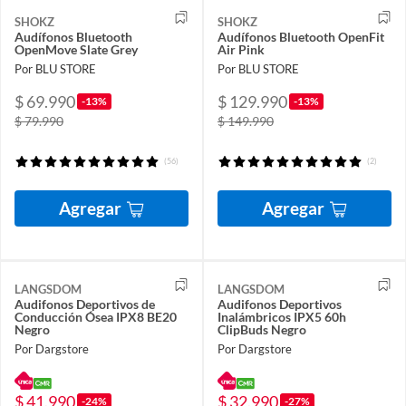
SHOKZ
SHOKZ
Audífonos Bluetooth
Audífonos Bluetooth OpenFit
OpenMove Slate Grey
Air Pink
Por BLU STORE
Por BLU STORE
$ 69.990
$ 129.990
-13%
-13%
$ 79.990
$ 149.990
(56)
(2)
Agregar
Agregar
LANGSDOM
LANGSDOM
Audifonos Deportivos de
Audifonos Deportivos
Conducción Ósea IPX8 BE20
Inalámbricos IPX5 60h
Negro
ClipBuds Negro
Por Dargstore
Por Dargstore
$ 41.990
$ 32.990
-24%
-27%