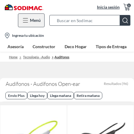
0
Inicia sesión
Menú
Search
Bar
location-
Ingresa tu ubicación
icon
Asesoría
Constructor
Deco Hogar
Tipos de Entrega
Home
Tecnología - Audio
Audífonos
Audífonos - Audífonos Open-ear
Resultados
(
96
)
Envio Plus
Llega hoy
Llega mañana
Retira mañana