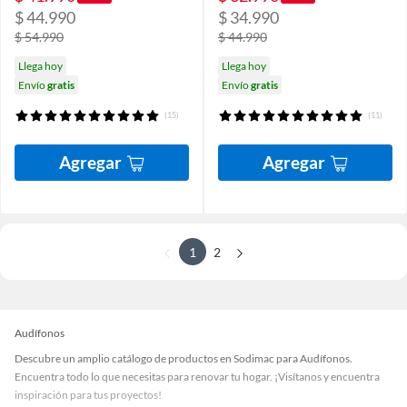
$ 44.990
$ 34.990
$ 54.990
$ 44.990
Llega hoy
Llega hoy
Envío
gratis
Envío
gratis
(15)
(11)
Agregar
Agregar
1
2
Audífonos
Descubre un amplio catálogo de productos en Sodimac para Audífonos.
Encuentra todo lo que necesitas para renovar tu hogar. ¡Visítanos y encuentra
inspiración para tus proyectos!