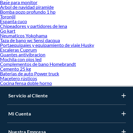
Base para monitor
Arbol de navidad piramide
Bomba pozo profundo 1 hp
Toronjil
Espanta cuco
Chipeadores y partidores de lena
Go kart
Neumaticos Yokohama
Taza de bano wc Sensi dacqua
Portaequipajes y equipamiento de viaje Husky
Escaleras Cuprum
Guantes antivibracion
Mochila con ojos led
Complementos de bano Homebrandt
Cemento 25 kg
Baterias de auto Power truck
Macetero rústicos
Cocina fensa doble horno
Servicio al Cliente
Mi Cuenta
Nuestra Empresa