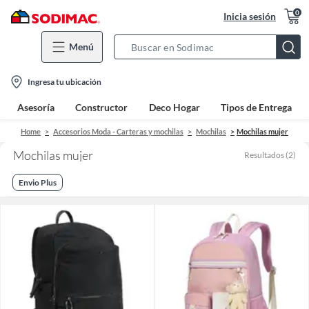
0
Inicia sesión
Menú
Search
Bar
location-
Ingresa tu ubicación
icon
Asesoría
Constructor
Deco Hogar
Tipos de Entrega
Home
Accesorios Moda - Carteras y mochilas
Mochilas
Mochilas mujer
Mochilas mujer
Resultados
(
2
)
Envio Plus