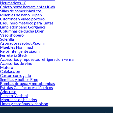
Neumaticos 10
Coleto porta herramientas Kwb
Sillas de comer Maxi cosi
Muebles de bano Klipen
Citofonos y video portero
Esquinero metalico para juntas
Limpiador bano Gorganics
Columnas de ducha Doer
Vaso shopero
Solerilla
Aspiradoras robot Xiaomi
Muebles Homimad
Reloj inteligente xiaomi
Ferreteria Steck
Accesorios y repuestos refrigeracion Fensa
Accesorios de vino
Matero
Calefaccion
Carton corrugado
Semillas y bulbos Ergo
Bombas de agua y motobombas
Estufas Calefactores eléctricos
Adocreto
Piecera Mashini
Maquinas de helados
Limas y escofinas Nicholson