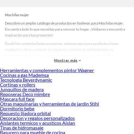
Mochilas mujer
Descubre un amplio catálogo de productos en Sodimac para Mochilas mujer.
Encuentra todo lo que necesitas para renovar tu hogar. ¡Visítanos y encuentra
inspiración para tus proyectos!
Desde herramientas hasta accesorios, estamos aquí para ayudarte a hacer
realidad tus ideas y renovar tus espacios, creando un ambiente único y
personalizado. Explora nuestra selección de herramientas, materiales y
Mostrar más
accesorios de calidad que te ayudarán a crear un espacio más tú.
Herramientas y complementos pintor Wagner
Desde remodelaciones hasta proyectos de decoración, estamos aquí para hacer
Cocinas a gas Mademsa
tus ideas realidad. ¡Visítanos y encuentra todo lo que tenemos para ofrecerte en
Tecnologia Beyerdynamic
Mochilas mujer!
Cortinas y rollers
Junquillos de madera
Explora la variedad de productos de Mochilas mujer en Sodimac
Reposeras Deco mimbre
Mascara full face
Herramientas, materiales y accesorios de calidad para tus proyectos y
Otras maquinarias y herramientas de jardin Stihl
renovación de espacios. ¡Visítanos y descubre todo lo que tenemos para
Dormitorio bebe
ofrecerte!
Repuesto lijadora orbital
Decoracion y regalos personalizados
Encuentra una amplia variedad de productos de Mochilas mujer en Sodimac.
Aislantes termicos y acusticos Aislan
Encuentra todo lo necesario para tus proyectos de renovación y decoración.
Tinas de hidromasaje
¡Visítanos y haz tus ideas realidad!
Basurero para mueble de cocina