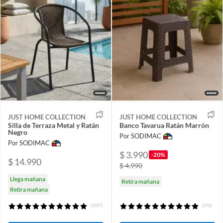
JUST HOME COLLECTION
JUST HOME COLLECTION
Silla de Terraza Metal y Ratán
Banco Tavarua Ratán Marrón
Negro
Por SODIMAC
Por SODIMAC
$ 3.990
-20%
$ 14.990
$ 4.990
Llega mañana
Retira mañana
Retira mañana
(1037)
(276)