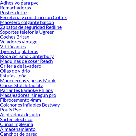
Adhesivo para pvc
Encuentra una amplia variedad de productos de Muebles de terraza en Sodimac.
Remachadoras
Encuentra todo lo necesario para tus proyectos de renovación y decoración.
Postes de luz
¡Visítanos y haz tus ideas realidad!
Ferreteria y construccion Coflex
Macetero colgante balcón
Zapatos de seguridad Redline
Soportes telefonia Ugreen
Coches Britax
Veladores vintage
Vitrificantes
Tijeras hojalateras
Ropa ciclismo Canterbury
Maquinas de coser Reach
Griferia de lavadero
Ollas de vidrio
Estufas Leña
Mancuernas y pesas Muuk
Copas Stolzle lausitz
Parlantes karaoke Philips
Masajeadores Kinegun pro
Fibrocemento 4mm
Colchones inflables Bestway
Poufs Pvc
Aspiradora de auto
Sarten electrico
Cunas Inglesina
Almacenamiento
Ganchos de pared