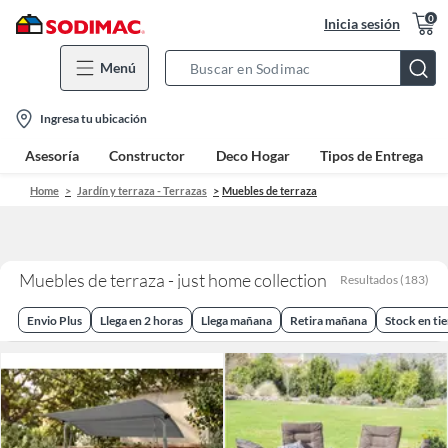
0
Inicia sesión
Menú
Search
Bar
location-
Ingresa tu ubicación
icon
Asesoría
Constructor
Deco Hogar
Tipos de Entrega
Home
Jardín y terraza - Terrazas
Muebles de terraza
Muebles de terraza - just home collection
Resultados
(
183
)
Envio Plus
Llega en 2 horas
Llega mañana
Retira mañana
Stock en ti