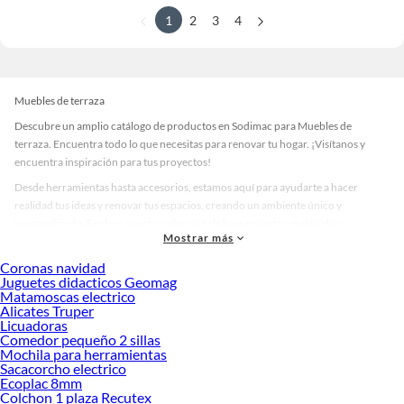
1
2
3
4
Muebles de terraza
Descubre un amplio catálogo de productos en Sodimac para Muebles de
terraza. Encuentra todo lo que necesitas para renovar tu hogar. ¡Visítanos y
encuentra inspiración para tus proyectos!
Desde herramientas hasta accesorios, estamos aquí para ayudarte a hacer
realidad tus ideas y renovar tus espacios, creando un ambiente único y
personalizado. Explora nuestra selección de herramientas, materiales y
Mostrar más
accesorios de calidad que te ayudarán a crear un espacio más tú.
Coronas navidad
Desde remodelaciones hasta proyectos de decoración, estamos aquí para hacer
Juguetes didacticos Geomag
tus ideas realidad. ¡Visítanos y encuentra todo lo que tenemos para ofrecerte en
Matamoscas electrico
Muebles de terraza!
Alicates Truper
Licuadoras
Explora la variedad de productos de Muebles de terraza en Sodimac
Comedor pequeño 2 sillas
Mochila para herramientas
Herramientas, materiales y accesorios de calidad para tus proyectos y
Sacacorcho electrico
renovación de espacios. ¡Visítanos y descubre todo lo que tenemos para
Ecoplac 8mm
ofrecerte!
Colchon 1 plaza Recutex