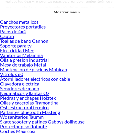
realidad tus ideas y renovar tus espacios, creando un ambiente único y
personalizado. Explora nuestra selección de herramientas, materiales y
Mostrar más
accesorios de calidad que te ayudarán a crear un espacio más tú.
Ganchos metalicos
Desde remodelaciones hasta proyectos de decoración, estamos aquí para hacer
Proyectores portatiles
tus ideas realidad. ¡Visítanos y encuentra todo lo que tenemos para ofrecerte en
Palos de 4x4
Patas para muebles!
Cautin
Toallas de bano Cannon
Explora la variedad de productos de Patas para muebles en Sodimac
Soporte para tv
Electricidad Mec
Herramientas, materiales y accesorios de calidad para tus proyectos y
Vanitorios Melamina
renovación de espacios. ¡Visítanos y descubre todo lo que tenemos para
Olla a presion industrial
ofrecerte!
Mesa de trabajo Metal
Mantencion de piscinas Mohican
Encuentra una amplia variedad de productos de Patas para muebles en Sodimac.
Vitrolux 60
Encuentra todo lo necesario para tus proyectos de renovación y decoración.
Atornilladores electricos con cable
¡Visítanos y haz tus ideas realidad!
Clavadora electrica
Secadores de mano
Neumaticos y llantas Oz
Piedras y enchapes Holztek
Ollas y cacerolas Tramontina
Osb estructural termico
Parlantes bluetooth Master g
Wc sanitarios Taumm
Skate scooter y patines Gabbys dollhouse
Protector piso flotante
Coches Maxi cosi