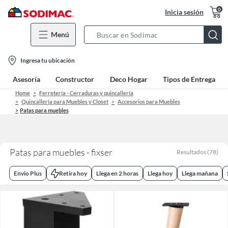
0
Inicia sesión
Menú
Search
Bar
location-
Ingresa tu ubicación
icon
Asesoría
Constructor
Deco Hogar
Tipos de Entrega
Home
Ferretería - Cerraduras y quincallería
Quincallería para Muebles y Closet
Accesorios para Muebles
Patas para muebles
Patas para muebles - fixser
Resultados
(
78
)
Envio Plus
Retira hoy
Llega en 2 horas
Llega hoy
Llega mañana