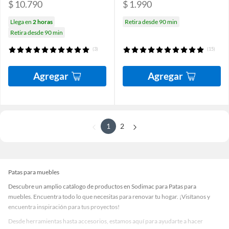
$ 10.790
$ 1.990
Llega en
2 horas
Retira desde 90 min
Retira desde 90 min
(3)
(15)
Agregar
Agregar
1
2
Patas para muebles
Descubre un amplio catálogo de productos en Sodimac para Patas para
muebles. Encuentra todo lo que necesitas para renovar tu hogar. ¡Visítanos y
encuentra inspiración para tus proyectos!
Desde herramientas hasta accesorios, estamos aquí para ayudarte a hacer