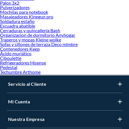
Palos 3x2
Pulverizadores
Mochilas para notebook
Masajeadores Kinegun pro
Soldadura estaño
Escuadra abatible
Cerraduras y quincalleria Bash
Organizacion de dormitorio Anyhogar
Traperos y mopas Kleine wolke
Sofas y sillones de terraza Deco mimbre
Contenedores Keep
Ácido muriático
Ciboulette
Refrigeradores Hisense
Pedestal
Techumbre Arthome
Servicio al Cliente
Mi Cuenta
Nuestra Empresa