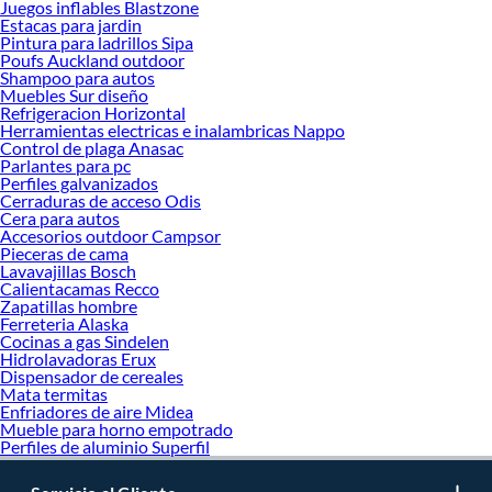
Juegos inflables Blastzone
Estacas para jardin
Pintura para ladrillos Sipa
Poufs Auckland outdoor
Shampoo para autos
Muebles Sur diseño
Refrigeracion Horizontal
Herramientas electricas e inalambricas Nappo
Control de plaga Anasac
Parlantes para pc
Perfiles galvanizados
Cerraduras de acceso Odis
Cera para autos
Accesorios outdoor Campsor
Pieceras de cama
Lavavajillas Bosch
Calientacamas Recco
Zapatillas hombre
Ferreteria Alaska
Cocinas a gas Sindelen
Hidrolavadoras Erux
Dispensador de cereales
Mata termitas
Enfriadores de aire Midea
Mueble para horno empotrado
Perfiles de aluminio Superfil