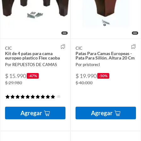
CIC
CIC
Kit de 4 patas para cama
Patas Para Camas Europeas -
europeo plastico Flex caoba
Pata Para Sillón. Altura 20 Cm
Por REPUESTOS DE CAMAS
Por pristorecl
$ 15.990
$ 19.990
-47%
-50%
$ 29.980
$ 40.000
(8)
Agregar
Agregar