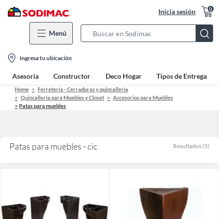
0
Inicia sesión
Menú
Search
Bar
location-
Ingresa tu ubicación
icon
Asesoría
Constructor
Deco Hogar
Tipos de Entrega
Home
Ferretería - Cerraduras y quincallería
Quincallería para Muebles y Closet
Accesorios para Muebles
Patas para muebles
Patas para muebles - cic
Resultados
(
5
)