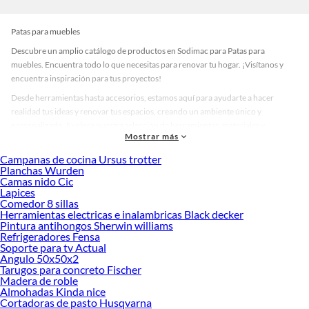
Patas para muebles
Descubre un amplio catálogo de productos en Sodimac para Patas para
muebles. Encuentra todo lo que necesitas para renovar tu hogar. ¡Visítanos y
encuentra inspiración para tus proyectos!
Desde herramientas hasta accesorios, estamos aquí para ayudarte a hacer
realidad tus ideas y renovar tus espacios, creando un ambiente único y
personalizado. Explora nuestra selección de herramientas, materiales y
Mostrar más
accesorios de calidad que te ayudarán a crear un espacio más tú.
Campanas de cocina Ursus trotter
Desde remodelaciones hasta proyectos de decoración, estamos aquí para hacer
Planchas Wurden
tus ideas realidad. ¡Visítanos y encuentra todo lo que tenemos para ofrecerte en
Camas nido Cic
Patas para muebles!
Lapices
Comedor 8 sillas
Explora la variedad de productos de Patas para muebles en Sodimac
Herramientas electricas e inalambricas Black decker
Pintura antihongos Sherwin williams
Herramientas, materiales y accesorios de calidad para tus proyectos y
Refrigeradores Fensa
renovación de espacios. ¡Visítanos y descubre todo lo que tenemos para
Soporte para tv Actual
ofrecerte!
Angulo 50x50x2
Tarugos para concreto Fischer
Encuentra una amplia variedad de productos de Patas para muebles en Sodimac.
Madera de roble
Encuentra todo lo necesario para tus proyectos de renovación y decoración.
Almohadas Kinda nice
¡Visítanos y haz tus ideas realidad!
Cortadoras de pasto Husqvarna