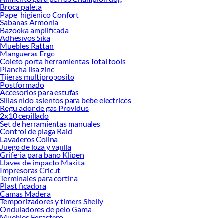
Broca paleta
Papel higienico Confort
Sabanas Armonia
Bazooka amplificada
Adhesivos Sika
Muebles Rattan
Mangueras Ergo
Coleto porta herramientas Total tools
Plancha lisa zinc
Tijeras multiproposito
Postformado
Accesorios para estufas
Sillas nido asientos para bebe electricos
Regulador de gas Providus
2x10 cepillado
Set de herramientas manuales
Control de plaga Raid
Lavaderos Colina
Juego de loza y vajilla
Griferia para bano Klipen
Llaves de impacto Makita
Impresoras Cricut
Terminales para cortina
Plastificadora
Camas Madera
Temporizadores y timers Shelly
Onduladores de pelo Gama
Muebles Forastero