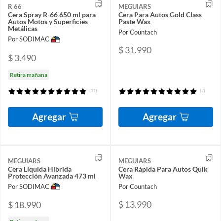
R 66
MEGUIARS
Cera Spray R-66 650 ml para
Cera Para Autos Gold Class
Autos Motos y Superficies
Paste Wax
Metálicas
Por Countach
Por SODIMAC
$ 31.990
$ 3.490
Retira mañana
(11)
(7)
Agregar
Agregar
MEGUIARS
MEGUIARS
Cera Líquida Híbrida
Cera Rápida Para Autos Quik
Protección Avanzada 473 ml
Wax
Por SODIMAC
Por Countach
$ 13.990
$ 18.990