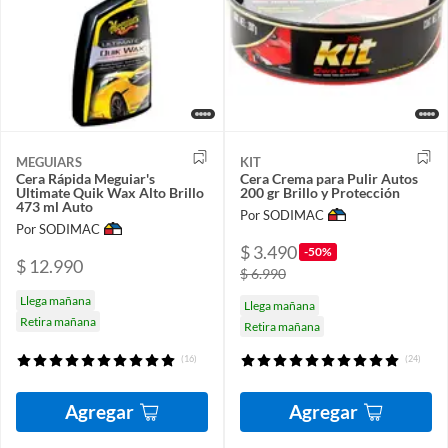
MEGUIARS
KIT
Cera Rápida Meguiar's
Cera Crema para Pulir Autos
Ultimate Quik Wax Alto Brillo
200 gr Brillo y Protección
473 ml Auto
Por SODIMAC
Por SODIMAC
$ 3.490
-50%
$ 12.990
$ 6.990
Llega mañana
Llega mañana
Retira mañana
Retira mañana
(16)
(24)
Agregar
Agregar