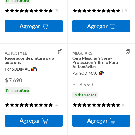
Retira mañana
(7)
(11)
Agregar
Agregar
AUTOSTYLE
MEGUIARS
Reparador de pintura para
Cera Meguiar's Spray
auto gris
Protección Y Brillo Para
Automóviles
Por SODIMAC
Por SODIMAC
$ 7.690
$ 18.990
Retira mañana
Retira mañana
(23)
(9)
Agregar
Agregar