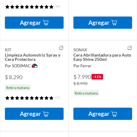
(86)
Agregar
Agregar
KIT
SONAX
Limpieza Automotriz Spray y
Cera Abrillantadora para Auto
Cera Protectora
Easy Shine 250ml
Por SODIMAC
Por Ferrar
$ 7.990
$ 8.290
-11%
$ 8.990
Retira mañana
Retira mañana
(77)
Agregar
Agregar