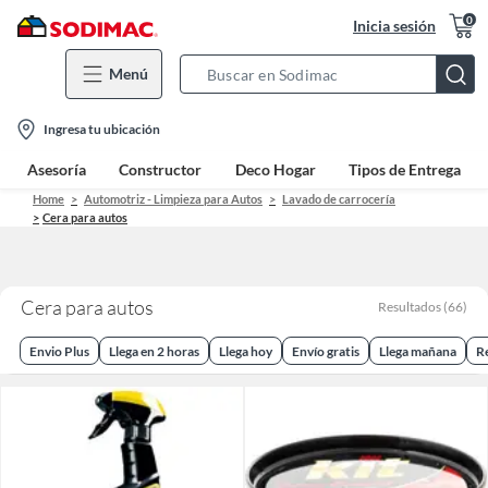
0
Inicia sesión
Menú
Search
Bar
location-
Ingresa tu ubicación
icon
Asesoría
Constructor
Deco Hogar
Tipos de Entrega
Home
Automotriz - Limpieza para Autos
Lavado de carrocería
Cera para autos
Cera para autos
Resultados
(
66
)
Envio Plus
Llega en 2 horas
Llega hoy
Envío gratis
Llega mañana
R