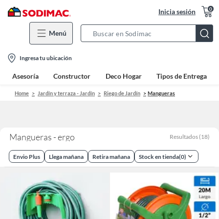
0
Inicia sesión
Menú
Search
Bar
location-
Ingresa tu ubicación
icon
Asesoría
Constructor
Deco Hogar
Tipos de Entrega
Home
Jardín y terraza - Jardín
Riego de Jardín
Mangueras
Mangueras - ergo
Resultados
(
18
)
Envio Plus
Llega mañana
Retira mañana
Stock en tienda
(
0
)