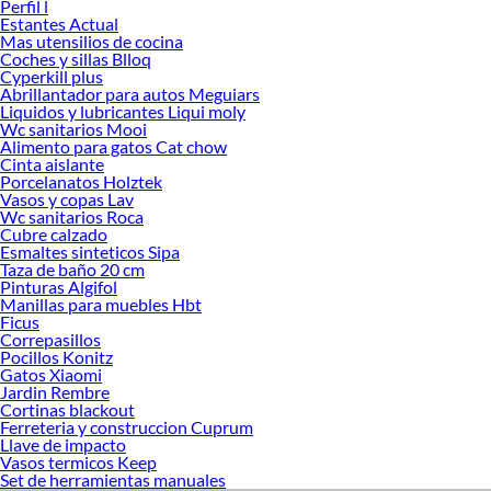
Perfil l
¡Visítanos y haz tus ideas realidad!
Estantes Actual
Mas utensilios de cocina
Coches y sillas Blloq
Cyperkill plus
Abrillantador para autos Meguiars
Liquidos y lubricantes Liqui moly
Wc sanitarios Mooi
Alimento para gatos Cat chow
Cinta aislante
Porcelanatos Holztek
Vasos y copas Lav
Wc sanitarios Roca
Cubre calzado
Esmaltes sinteticos Sipa
Taza de baño 20 cm
Pinturas Algifol
Manillas para muebles Hbt
Ficus
Correpasillos
Pocillos Konitz
Gatos Xiaomi
Jardin Rembre
Cortinas blackout
Ferreteria y construccion Cuprum
Llave de impacto
Vasos termicos Keep
Set de herramientas manuales