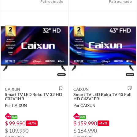
Patrocinado
Patrocinado
CAIXUN
CAIXUN
Smart TV LED Roku TV 32 HD
Smart TV LED Roku TV 43 Full
C32V1HR
HD C43V1FR
Por CAIXUN
Por CAIXUN
$ 99.990
$ 159.990
-47%
-47%
$ 109.990
$ 164.990