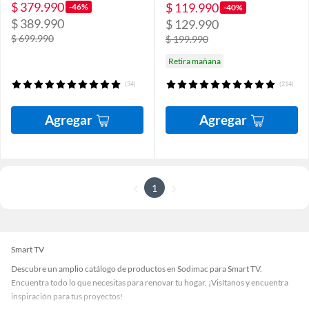
$ 379.990
$ 119.990
-46%
-40%
$ 389.990
$ 129.990
$ 699.990
$ 199.990
Retira mañana
(34)
(214)
Agregar
Agregar
1
Smart TV
Descubre un amplio catálogo de productos en Sodimac para Smart TV.
Encuentra todo lo que necesitas para renovar tu hogar. ¡Visítanos y encuentra
inspiración para tus proyectos!