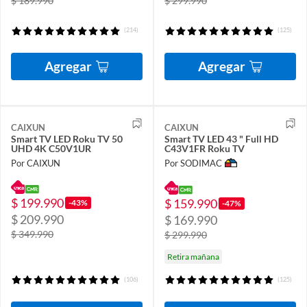
$ 189.990
$ 299.990
(214)
(125)
Agregar
Agregar
CAIXUN
CAIXUN
Smart TV LED Roku TV 50
Smart TV LED 43 " Full HD
UHD 4K C50V1UR
C43V1FR Roku TV
Por CAIXUN
Por SODIMAC
$ 199.990
$ 159.990
-43%
-47%
$ 209.990
$ 169.990
$ 349.990
$ 299.990
Retira mañana
(106)
(125)