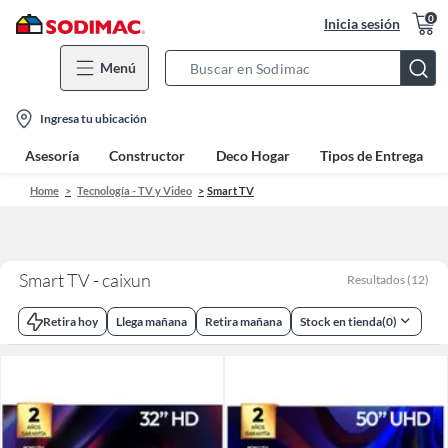
0
Inicia sesión
Menú
Search
Bar
location-
Ingresa tu ubicación
icon
Asesoría
Constructor
Deco Hogar
Tipos de Entrega
Home
Tecnología - TV y Video
Smart TV
Smart TV - caixun
Resultados
(
12
)
Retira hoy
Llega mañana
Retira mañana
Stock en tienda
(
0
)