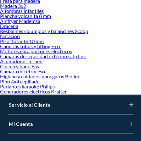
Fresa para madera
Madera 3x2
Alfombras infantiles
Plancha volcanita 8 mm
Air fryer Mademsa
Dracena
Resbalines columpios y balancines Scoop
Natacion
Piso flotante 10 mm
Canerias tubos y fitting E p c
Motores para portones electricos
Camaras de seguridad exteriores Tp link
Aspiradoras Lernen
Cocina y bano Fas
Camara de retroceso
Higiene y cuidados para gatos Bioline
Pino 4x4 cepillado
Parlantes karaoke Philips
Generadores electricos Krafter
Servicio al Cliente
Mi Cuenta