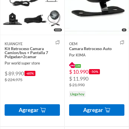
KUANGYE
OEM
Kit Retroceso Camara
Camara Retroceso Auto
Camion/bus + Pantalla 7
Por KIMA
Pulgadas+2camar
Por world super store
$ 10.990
-50%
$ 89.990
-60%
$ 11.990
$ 224.975
$ 21.990
Llega hoy
Agregar
Agregar