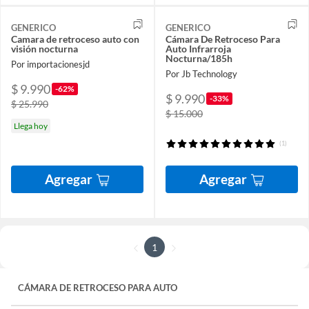
GENERICO
GENERICO
Camara de retroceso auto con
Cámara De Retroceso Para
visión nocturna
Auto Infrarroja
Nocturna/185h
Por importacionesjd
Por Jb Technology
$ 9.990
-62%
$ 9.990
-33%
$ 25.990
$ 15.000
Llega hoy
(1)
Agregar
Agregar
1
CÁMARA DE RETROCESO PARA AUTO