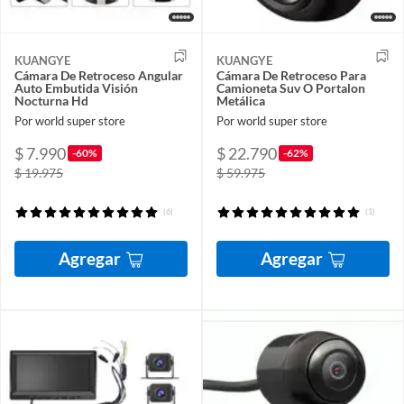
KUANGYE
KUANGYE
Cámara De Retroceso Angular
Cámara De Retroceso Para
Auto Embutida Visión
Camioneta Suv O Portalon
Nocturna Hd
Metálica
Por world super store
Por world super store
$ 7.990
$ 22.790
-60%
-62%
$ 19.975
$ 59.975
(6)
(1)
Agregar
Agregar