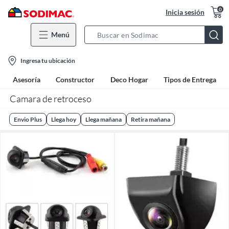
0
Inicia sesión
Menú
Search
Bar
location-
Ingresa tu ubicación
icon
Asesoría
Constructor
Deco Hogar
Tipos de Entrega
Camara de retroceso
Envio Plus
Llega hoy
Llega mañana
Retira mañana