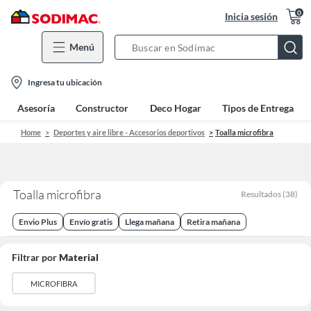
0
Inicia sesión
Menú
Search
Bar
location-
Ingresa tu ubicación
icon
Asesoría
Constructor
Deco Hogar
Tipos de Entrega
Home
Deportes y aire libre - Accesorios deportivos
Toalla microfibra
Toalla microfibra
Resultados
(
38
)
Envio Plus
Envío gratis
Llega mañana
Retira mañana
Filtrar por
Material
MICROFIBRA