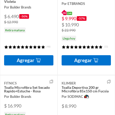
Violeta
Por ETBRANDS
Por Builder Brands
$ 6.490
-50%
$ 9.990
-57%
$ 12.990
$ 10.990
$ 22.990
Retira mañana
Llega hoy
(46)
(11)
Agregar
Agregar
FITNICS
KLIMBER
Toalla Microfibra Set Secado
Toalla Deportiva 200 gr
Rapido+Estuche - Rosa
Microfibra 85x150 cm Fucsia
Por Builder Brands
Por SODIMAC
$ 16.990
$ 8.990
Retira mañana