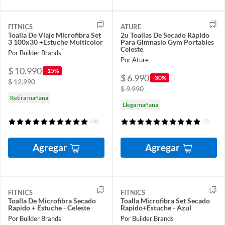
FITNICS
ATURE
Toalla De Viaje Microfibra Set
2u Toallas De Secado Rápido
3 100x30 +Estuche Multicolor
Para Gimnasio Gym Portables
Celeste
Por Builder Brands
Por Ature
$ 10.990
-15%
$ 6.990
-30%
$ 12.990
$ 9.990
Retira mañana
Llega mañana
(28)
(7)
Agregar
Agregar
FITNICS
FITNICS
Toalla De Microfibra Secado
Toalla Microfibra Set Secado
Rapido + Estuche - Celeste
Rapido+Estuche - Azul
Por Builder Brands
Por Builder Brands