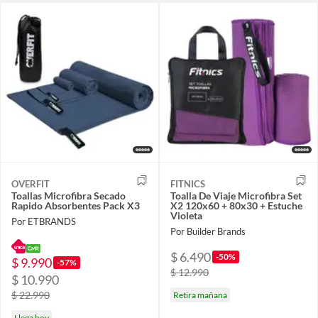
OVERFIT
FITNICS
Toallas Microfibra Secado
Toalla De Viaje Microfibra Set
Rapido Absorbentes Pack X3
X2 120x60 + 80x30 + Estuche
Violeta
Por ETBRANDS
Por Builder Brands
$ 6.490
-50%
$ 9.990
-57%
$ 12.990
$ 10.990
$ 22.990
Retira mañana
Llega hoy