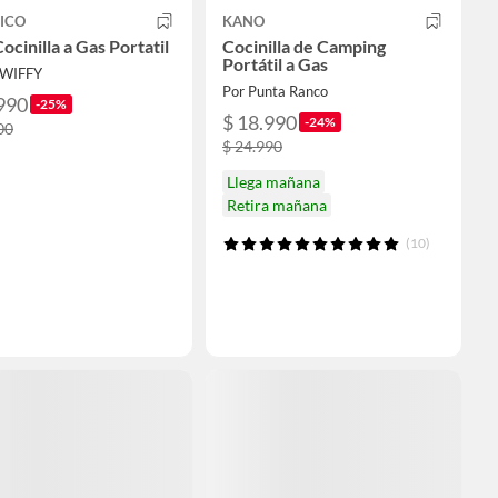
ICO
KANO
ocinilla a Gas Portatil
Cocinilla de Camping
Portátil a Gas
OWIFFY
Por Punta Ranco
990
-25%
$ 18.990
-24%
00
$ 24.990
Llega mañana
Retira mañana
(10)