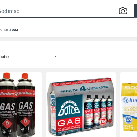
Search
Bar
de Entrega
r
:
ados