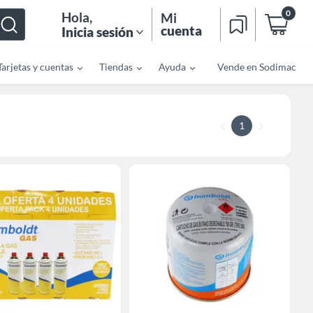
0
Hola
,
Mi
cuenta
Inicia sesión
Tarjetas y cuentas
Tiendas
Ayuda
Vende en Sodimac
1