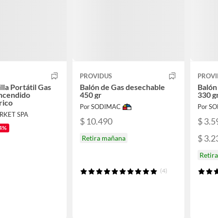
PROVIDUS
PROVI
lla Portátil Gas
Balón de Gas desechable
Balón
ncendido
450 gr
330 g
rico
Por SODIMAC
Por S
ARKET SPA
$ 10.490
$ 3.5
4%
$ 3.2
Retira mañana
Retir
(4)