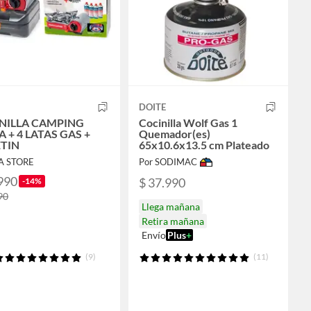
DOITE
NILLA CAMPING
Cocinilla Wolf Gas 1
 + 4 LATAS GAS +
Quemador(es)
TIN
65x10.6x13.5 cm Plateado
A STORE
Por SODIMAC
990
$ 37.990
-14%
90
Llega mañana
Retira mañana
Envío
Plus
+
(9)
(11)