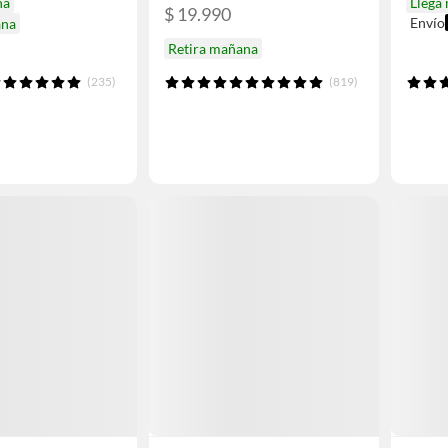
na
Llega
$ 19.990
Envío
ana
Retira mañana
(235)
(819)