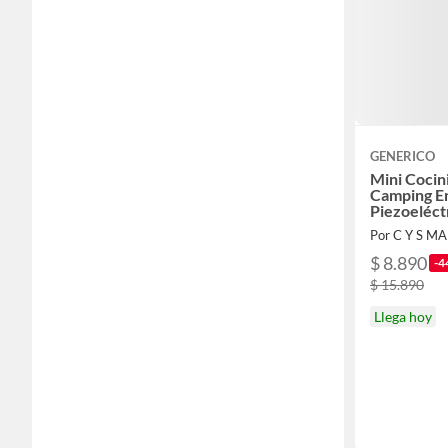
GENERICO
Mini Cocini
Camping E
Piezoeléct
Por C Y S M
$ 8.890
-4
$ 15.890
Llega hoy