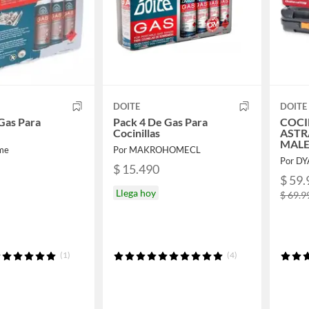
DOITE
DOITE
Gas Para
Pack 4 De Gas Para
COCI
Cocinillas
ASTRA
MALE
me
Por MAKROHOMECL
Por DY
$ 15.490
$ 59.
Llega hoy
$ 69.9
(1)
(4)