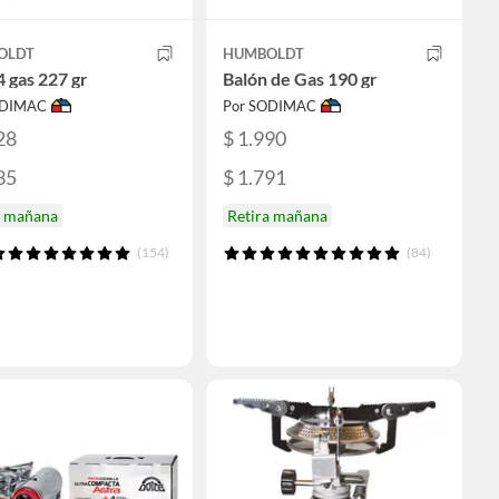
OLDT
HUMBOLDT
4 gas 227 gr
Balón de Gas 190 gr
ODIMAC
Por SODIMAC
28
$ 1.990
35
$ 1.791
a mañana
Retira mañana
(154)
(84)