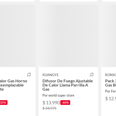
KUANGYE
RONS
alor Gas Horno
Difusor De Fuego Ajustable
Pack 
Reemplazable
De Calor Llama Parrilla A
Gas B
te
Gas
Por Fer
Por world super store
$ 12.
$ 13.990
-35%
-60%
$ 34.975