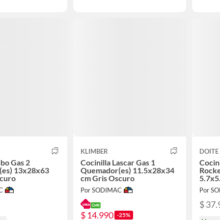
KLIMBER
DOITE
ibo Gas 2
Cocinilla Lascar Gas 1
Cocin
es) 13x28x63
Quemador(es) 11.5x28x34
Rocke
scuro
cm Gris Oscuro
5.7x5
C
Por SODIMAC
Por S
$ 37.
$ 14.990
-25%