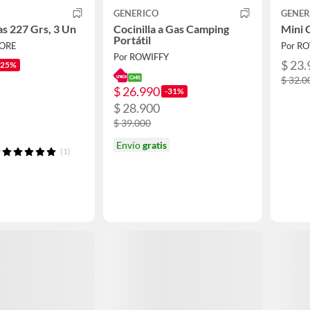
GENERICO
GENER
s 227 Grs, 3 Un
Cocinilla a Gas Camping
Mini C
Portátil
TORE
Por R
Por ROWIFFY
$ 23.
-25%
$ 32.0
$ 26.990
-31%
$ 28.900
$ 39.000
Envío
gratis
(1)