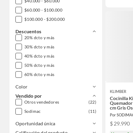
$40.000 - $60.000
$60.000 - $100.000
$100.000 - $200.000
Descuentos
20% dcto y más
30% dcto y más
40% dcto y más
50% dcto y más
60% dcto y más
Color
KLIMBER
Vendido por
Cocinilla K
Otros vendedores
(22)
Quemador(
cm Gris O
Sodimac
(11)
Por SODIMA
$ 29.990
Oportunidad única
Calificación del producto