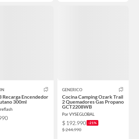
ON
GENERICO
3 Recarga Encendedor
Cocina Camping Ozark Trail
utano 300ml
2 Quemadores Gas Propano
GCT2208WB
reflash
Por VYSEGLOBAL
990
$ 192.990
-21%
$ 244.990