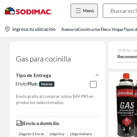
Menú
location-
Ingresa tu ubicación
Asesoría
Constructor
Deco Hogar
Tipos 
icon
Ordenar po
Recomend
Gas para cocinilla
Tipo de Entrega
Nuevo
Envío gratis al comprar sobre $49.990 en
productos seleccionados.
Envío a domicilio
Llega en 2 horas
Llega hoy
Llega mañana