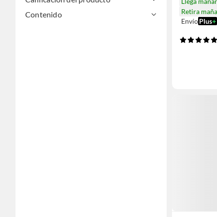
Llega maña
Retira mañ
Contenido
Envío
Plus
+