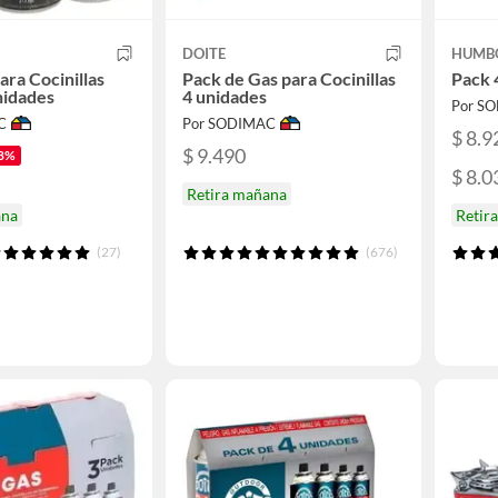
DOITE
HUMB
ara Cocinillas
Pack de Gas para Cocinillas
Pack 
nidades
4 unidades
Por S
C
Por SODIMAC
$ 8.9
$ 9.490
8%
$ 8.0
Retira mañana
ana
Retir
(27)
(676)