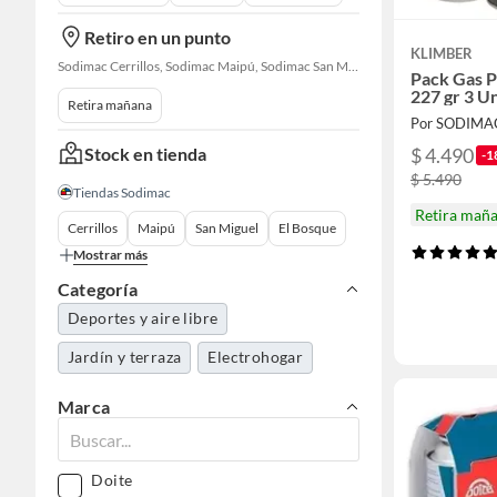
Retiro en un punto
KLIMBER
Sodimac Cerrillos, Sodimac Maipú, Sodimac San Miguel, Sodimac El Bosque, Sodimac San Bernardo, Constructor Cantagallo, Sodimac Talagante, Sodimac San Fernando
Pack Gas P
227 gr 3 U
Retira mañana
Por SODIMA
Stock en tienda
$ 4.490
-1
$ 5.490
Tiendas Sodimac
Retira mañ
Cerrillos
Maipú
San Miguel
El Bosque
Mostrar más
Categoría
Deportes y aire libre
Jardín y terraza
Electrohogar
Marca
Doite