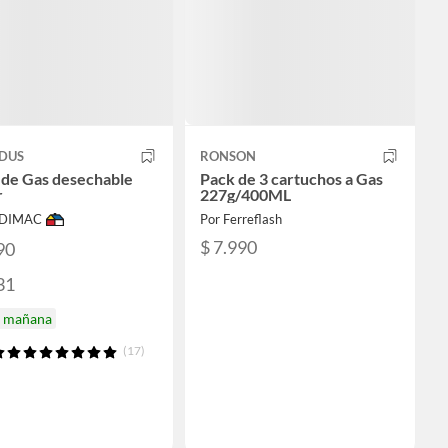
DUS
RONSON
 de Gas desechable
Pack de 3 cartuchos a Gas
r
227g/400ML
ODIMAC
Por Ferreflash
$ 7.990
90
31
a mañana
(17)