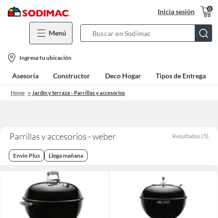
0
Inicia sesión
Menú
Search
Bar
location-
Ingresa tu ubicación
icon
Asesoría
Constructor
Deco Hogar
Tipos de Entrega
Home
Jardín y terraza - Parrillas y accesorios
Parrillas y accesorios - weber
Resultados
(
5
)
Envio Plus
Llega mañana