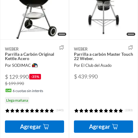
WEBER
WEBER
Parrilla a Carbón Original
Parrilla a carbón Master Touch
Kettle Acero
22 Weber.
Por SODIMAC
Por El Club del Asado
$ 439.990
$ 129.990
-35%
$ 199.990
6
cuotas sin interés
Llega mañana
(1445)
(2283)
Agregar
Agregar